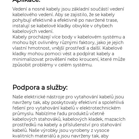
Vedení a nosné kabely jsou základní součástí vedení
kabelového vedení. Aby se zajistilo, že se kabely
pohybují efektivně a efektivně po navržené trase,
instalují se kabelové kladky obvykle v ohybech
kabelových vedení.
Kabely procházejí více body v kabelovém systému a
mohou být ovlivněny různými faktory, jako je jejich
vlastní hmotnost, vnější prostředí a další. Kabelové
kladky mohou pomoci vést a podpírat kabely a
minimalizovat prověšení nebo kroucení, které může
způsobit problémy v celém systému.
Podpora a služby:
Naše elektrické nástroje pro vytahování kabelů jsou
navrženy tak, aby poskytovaly efektivní a spolehlivá
řešení pro vytahování kabelů v elektrotechnickém
průmyslu. Nabízíme řadu produktů včetně
kabelových stahováků, kabelových kladek, mazacích
prostředků na kabely a příslušenství pro stahování
kabelů. Naše výrobky jsou vyrobeny z vysoce
kvalitních materiálů a jsou navrženy tak, aby