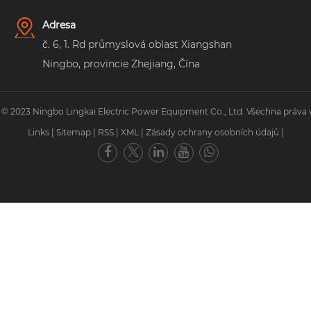
Adresa
č. 6, 1. Rd průmyslová oblast Xiangshan
Ningbo, provincie Zhejiang, Čína
 © 2023 Ningbo Lingkai Electric Power Equipment Co., Ltd. Všechna práva 
Links
|
Sitemap
|
RSS
|
XML
|
Zásady ochrany osobních údajů
|