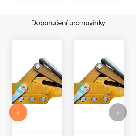
Jmenovité
zatížení 10-20
kN
Doporučení pro novinky

