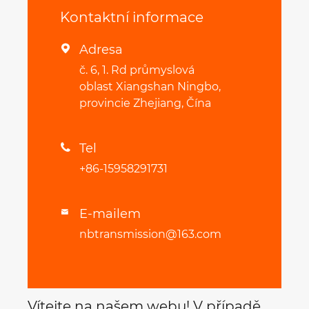
Kontaktní informace
Adresa

č. 6, 1. Rd průmyslová
oblast Xiangshan Ningbo,
provincie Zhejiang, Čína
Tel

+86-15958291731
E-mailem

nbtransmission@163.com
Vítejte na našem webu! V případě