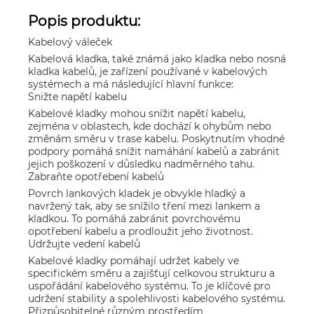
Popis produktu:
Kabelový váleček
Kabelová kladka, také známá jako kladka nebo nosná
kladka kabelů, je zařízení používané v kabelových
systémech a má následující hlavní funkce:
Snižte napětí kabelu
Kabelové kladky mohou snížit napětí kabelu,
zejména v oblastech, kde dochází k ohybům nebo
změnám směru v trase kabelu. Poskytnutím vhodné
podpory pomáhá snížit namáhání kabelů a zabránit
jejich poškození v důsledku nadměrného tahu.
Zabraňte opotřebení kabelů
Povrch lankových kladek je obvykle hladký a
navržený tak, aby se snížilo tření mezi lankem a
kladkou. To pomáhá zabránit povrchovému
opotřebení kabelu a prodloužit jeho životnost.
Udržujte vedení kabelů
Kabelové kladky pomáhají udržet kabely ve
specifickém směru a zajišťují celkovou strukturu a
uspořádání kabelového systému. To je klíčové pro
udržení stability a spolehlivosti kabelového systému.
Přizpůsobitelné různým prostředím