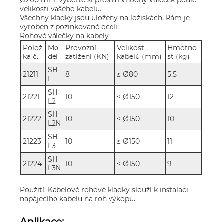
velikosti vašeho kabelu.
Všechny kladky jsou uloženy na ložiskách. Rám je
vyroben z pozinkované oceli.
Rohové válečky na kabely
Polož
Mo
Provozní
Velikost
Hmotno
ka č.
del
zatížení (KN)
kabelů (mm)
st (kg)
SH
21211
8
≤ Ø80
5.5
L
SH
21221
10
≤ Ø150
12
L2
SH
21222
10
≤ Ø150
10
L2N
SH
21223
10
≤ Ø150
11
L3
SH
21224
10
≤ Ø150
9
L3N
Použití: Kabelové rohové kladky slouží k instalaci
napájecího kabelu na roh výkopu.
Aplikace: