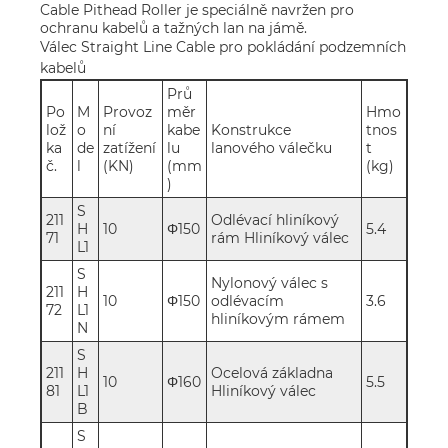
Cable Pithead Roller je speciálně navržen pro
ochranu kabelů a tažných lan na jámě.
Válec Straight Line Cable pro pokládání podzemních
kabelů
Prů
Po
M
Provoz
měr
Hmo
lož
o
ní
kabe
Konstrukce
tnos
ka
de
zatížení
lu
lanového válečku
t
č.
l
(KN)
(mm
(kg)
)
S
211
Odlévací hliníkový
H
10
Φ150
5.4
71
rám Hliníkový válec
L1
S
Nylonový válec s
211
H
10
Φ150
odlévacím
3.6
72
L1
hliníkovým rámem
N
S
211
H
Ocelová základna
10
Φ160
5.5
81
L1
Hliníkový válec
B
S