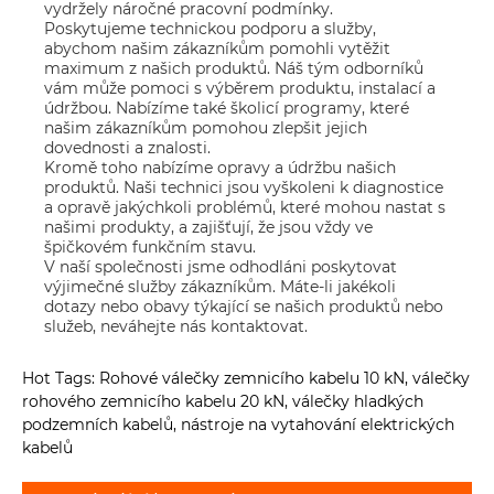
vydržely náročné pracovní podmínky.
Poskytujeme technickou podporu a služby,
abychom našim zákazníkům pomohli vytěžit
maximum z našich produktů. Náš tým odborníků
vám může pomoci s výběrem produktu, instalací a
údržbou. Nabízíme také školicí programy, které
našim zákazníkům pomohou zlepšit jejich
dovednosti a znalosti.
Kromě toho nabízíme opravy a údržbu našich
produktů. Naši technici jsou vyškoleni k diagnostice
a opravě jakýchkoli problémů, které mohou nastat s
našimi produkty, a zajišťují, že jsou vždy ve
špičkovém funkčním stavu.
V naší společnosti jsme odhodláni poskytovat
výjimečné služby zákazníkům. Máte-li jakékoli
dotazy nebo obavy týkající se našich produktů nebo
služeb, neváhejte nás kontaktovat.
Hot Tags: Rohové válečky zemnicího kabelu 10 kN, válečky
rohového zemnicího kabelu 20 kN, válečky hladkých
podzemních kabelů, nástroje na vytahování elektrických
kabelů