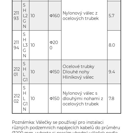
S
H
211
Nylonový válec z
L2
10
Φ160
5.7
93
ocelových trubek
G
N
S
H
211
Φ20
L3
10
8.0
94
0
G
N
S
Ocelové trubky
212
H
10
Φ150
Dlouhé nohy
9.4
01
L
Hliníkový válec
G1
S
H
Nylonový válec s
212
L
10
Φ150
dlouhými nohami z
7.8
02
G1
ocelových trubek
N
Poznámka: Válečky se používají pro instalaci
různých podzemních napájecích kabelů do průměru
Ø200 mm, vyberte si prosím vhodný váleček podle