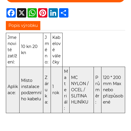
Facebook
X
WhatsApp
Pinterest
LinkedIn
Share
Popis výrobku
Jme
J
Kab
novi
m
elov
10 kn 20
té
é
é
kn
zatíž
n
vále
ení:
o:
čky
M
Z
a
MC
P
120 * 200
Místo
ár
t
NYLON /
rů
mm Max
Aplik
instalace
1
u
e
OCEL /
m
nebo
ace:
podzemní
rok
k
ri
SLITINA
ěr
přizpůsob
ho kabelu
a:
ál
HLINÍKU
:
ené
: