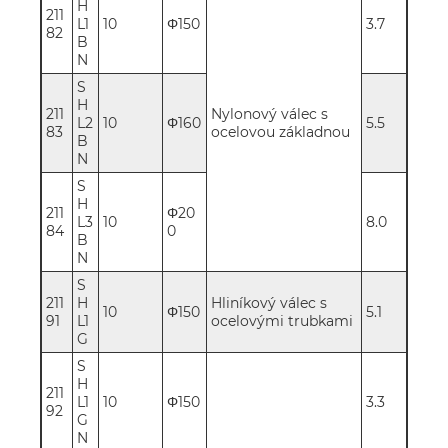
H
211
L1
10
Φ150
3.7
82
B
N
S
H
211
Nylonový válec s
L2
10
Φ160
5.5
83
ocelovou základnou
B
N
S
H
211
Φ20
L3
10
8.0
84
0
B
N
S
211
H
Hliníkový válec s
10
Φ150
5.1
91
L1
ocelovými trubkami
G
S
H
211
L1
10
Φ150
3.3
92
G
N