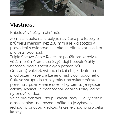
Vlastnosti:
Kabelové válečky a chrániče
Zemnící kladka na kabely je navržena pro kabely o
průměru menším než 200 mm a je k dispozici v
provedení s nylonovou kladkou a hliníkovou kladkou
pro větší odolnost.
Triple Sheave Cable Roller lze použít pro kabely s
větším průměrem, které vyžadují libovolné úhly
natočení podle specifických požadavků.
Ochranný váleček vstupu do kabelu je ideální pro
prodloužení kabelu a lze jej umístit do libovolného
úhlu ve vstupu do trubky díky uzamykatelnému
povrchu z pozinkované oceli, díky čemuž je vysoce
odolný. Poskytuje dodatečnou ochranu díky jediné
nylonové kladce.
Válec pro ochranu vstupu kabelu řady D je vylepšen
o mechanismus s pevnou délkou a je vybaven
jednou nylonovou kladkou, takže je vhodný pro delší
kabely.