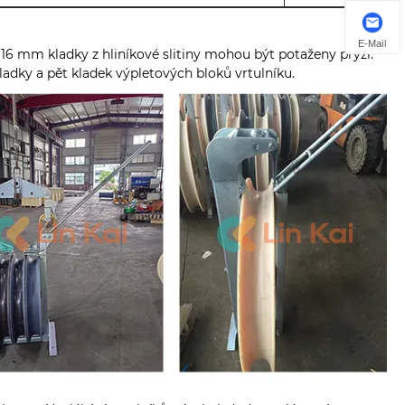
E-Mail
6 mm kladky z hliníkové slitiny mohou být potaženy pryží.
kladky a pět kladek výpletových bloků vrtulníku.