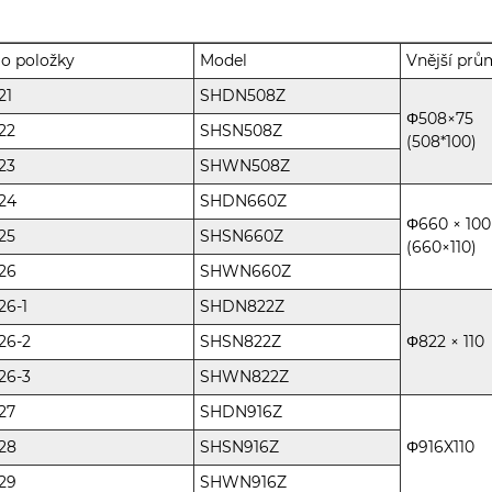
lo položky
Model
Vnější prů
21
SHDN508Z
Φ508×75
22
SHSN508Z
(508*100)
23
SHWN508Z
24
SHDN660Z
Φ660 × 100
25
SHSN660Z
(660×110)
26
SHWN660Z
26-1
SHDN822Z
26-2
SHSN822Z
Φ822 × 110
26-3
SHWN822Z
27
SHDN916Z
28
SHSN916Z
Φ916X110
29
SHWN916Z