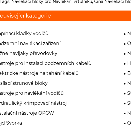
Tags: Navlékací bloky pro Navlékání vrtulníků, Čína Navlékací bl
ouvisející kategorie
pínací kladky vodičů
N
dzemní navlékací zařízení
O
žné navijáky převodovky
N
stroje pro instalaci podzemních kabelů
H
ektrické nástroje na tahání kabelů
B
sílací strunové bloky
N
stroje pro navlékání vodičů
S
draulický krimpovací nástroj
S
stalační nástroje OPGW
N
jď Svorka
O