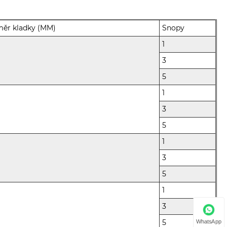
měr kladky (MM)
Snopy
1
3
5
1
3
5
1
3
5
1
3
WhatsApp
5