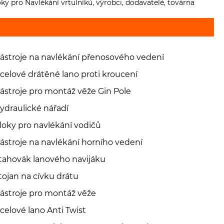
oky pro Navlékání vrtulníků, výrobci, dodavatelé, továrna
ástroje na navlékání přenosového vedení
celové drátěné lano proti kroucení
ástroje pro montáž věže Gin Pole
ydraulické nářadí
loky pro navlékání vodičů
ástroje na navlékání horního vedení
tahovák lanového navijáku
tojan na cívku drátu
ástroje pro montáž věže
celové lano Anti Twist