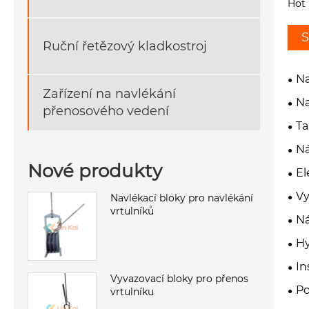
Hot 
S
Ruční řetězový kladkostroj
Na
Zařízení na navlékání
Na
přenosového vedení
Ta
Ná
Nové produkty
El
Vy
Navlékací bloky pro navlékání
vrtulníků
Ná
Hy
In
Vyvazovací bloky pro přenos
Po
vrtulníku