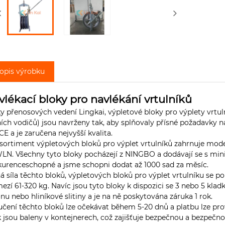
opis výrobku
vlékací bloky pro navlékání vrtulníků
y přenosových vedení Lingkai, výpletové bloky pro výplety vrtu
ích vodičů) jsou navrženy tak, aby splňovaly přísné požadavky n
CE a je zaručena nejvyšší kvalita.
sortiment výpletových bloků pro výplet vrtulníků zahrnuje 
N. Všechny tyto bloky pocházejí z NINGBO a dodávají se s mi
urenceschopné a jsme schopni dodat až 1000 sad za měsíc.
á síla těchto bloků, výpletových bloků pro výplet vrtulníku se 
ezí 61-320 kg. Navíc jsou tyto bloky k dispozici se 3 nebo 5 kl
nu nebo hliníkové slitiny a je na ně poskytována záruka 1 rok.
čení těchto bloků lze očekávat během 5-20 dnů a platbu lze pr
k jsou baleny v kontejnerech, což zajišťuje bezpečnou a bezpečn