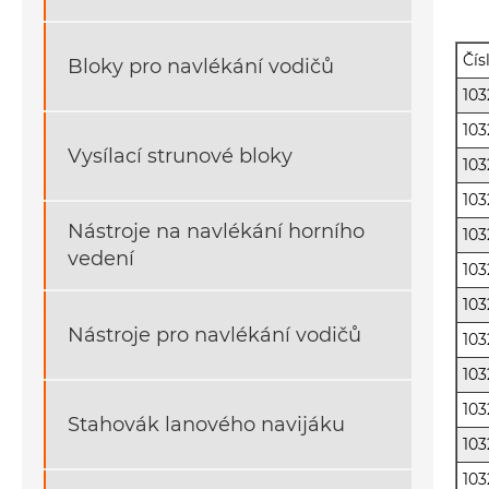
Čís
Bloky pro navlékání vodičů
103
103
Vysílací strunové bloky
103
103
Nástroje na navlékání horního
103
vedení
103
103
Nástroje pro navlékání vodičů
103
103
103
Stahovák lanového navijáku
103
103