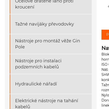
Ocelové drátěné lano proti
kroucení
Tažné navijáky převodovky
P
Nástroje pro montáž věže Gin
Pole
Na
Blok
horn
Nástroje pro instalaci
ISO 
podzemních kabelů
Náš 
SHWL
konk
Hydraulické nářadí
Tažn
rozm
Nylo
Elektrické nástroje na tahání
Doru
line
kabelů