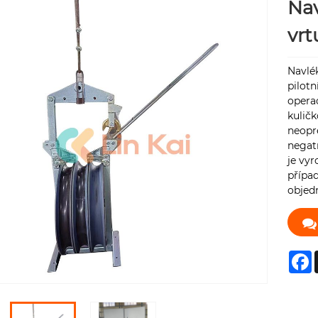
Nav
vrt
Navlék
pilot
operac
kuličk
neopr
negat
je vyr
případ
objed
F