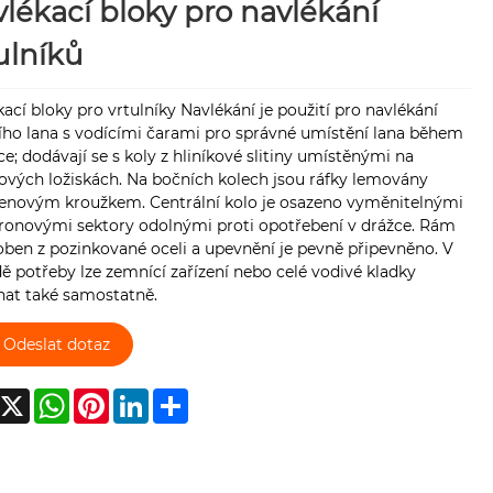
lékací bloky pro navlékání
ulníků
ací bloky pro vrtulníky Navlékání je použití pro navlékání
ního lana s vodícími čarami pro správné umístění lana během
e; dodávají se s koly z hliníkové slitiny umístěnými na
ových ložiskách. Na bočních kolech jsou ráfky lemovány
enovým kroužkem. Centrální kolo je osazeno vyměnitelnými
ronovými sektory odolnými proti opotřebení v drážce. Rám
oben z pozinkované oceli a upevnění je pevně připevněno. V
ě potřeby lze zemnící zařízení nebo celé vodivé kladky
nat také samostatně.
Odeslat dotaz
acebook
X
WhatsApp
Pinterest
LinkedIn
Share