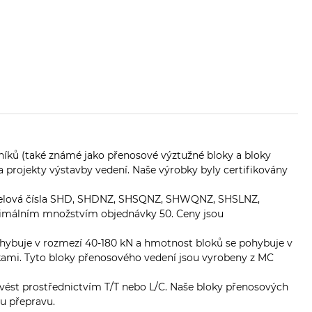
lníků (také známé jako přenosové výztužné bloky a bloky
a projekty výstavby vedení. Naše výrobky byly certifikovány
modelová čísla SHD, SHDNZ, SHSQNZ, SHWQNZ, SHSLNZ,
nimálním množstvím objednávky 50. Ceny jsou
pohybuje v rozmezí 40-180 kN a hmotnost bloků se pohybuje v
adkami. Tyto bloky přenosového vedení jsou vyrobeny z MC
ovést prostřednictvím T/T nebo L/C. Naše bloky přenosových
ou přepravu.