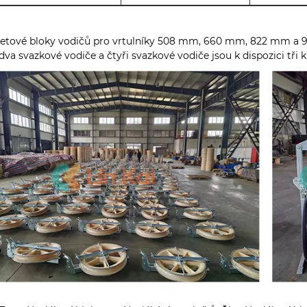
etové bloky vodičů pro vrtulníky 508 mm, 660 mm, 822 mm a 91
dva svazkové vodiče a čtyři svazkové vodiče jsou k dispozici tři 