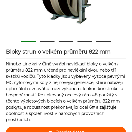
Bloky strun o velkém průměru 822 mm
Ningbo Lingkai v Číně vyrábí navlékací bloky o velkém
průměru 822 mm určené pro navlékání dvou nebo tří
svazků vodičů. Tyto kladky jsou vybaveny vysoce pevnými
MC nylonovými koly z nejnovější generace, které nabízejí
optimální rovnováhu mezi výkonem, lehkou konstrukcí a
hospodárností. Pozinkovaný ocelový rám #8 použitý v
těchto výpletových blocích o velkém průměru 822 mm
poskytuje robustnost překonávající ocel 6# a zajišťuje
odolnost a spolehlivost v náročných provozních
prostředích.