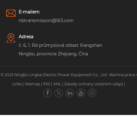
E-mailem
nbtransmission@163.com
Adresa
č. 6, 1. Rd průmyslová oblast Xiangshan
Ningbo, provincie Zhejiang, Čína
 © 2023 Ningbo Lingkai Electric Power Equipment Co., Ltd. Všechna práva 
Links
|
Sitemap
|
RSS
|
XML
|
Zásady ochrany osobních údajů
|