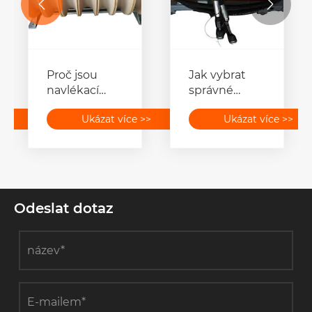


Proč jsou
Jak vybrat
navlékací
správné
bloky
hydraulické
>>
Ukázat více >>
Ukázat více >>
vodicích
nářadí pro
kladek
váš projekt?
ideální pro
těžké
navlékání
přenosového
Odeslat dotaz
vedení?