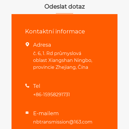
Odeslat dotaz
Kontaktní informace
Adresa

č. 6, 1. Rd průmyslová
oblast Xiangshan Ningbo,
provincie Zhejiang, Čína
Tel

+86-15958291731
E-mailem

nbtransmission@163.com