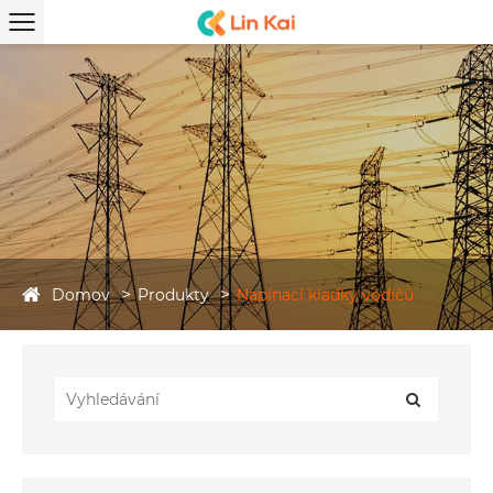
Domov
Produkty
Napínací kladky vodičů