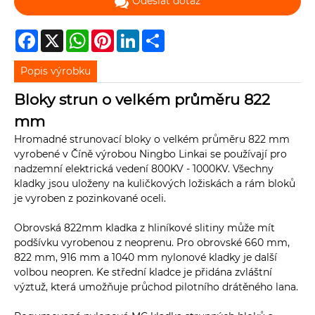
Odeslat dotaz
Facebook
X
WhatsApp
Pinterest
LinkedIn
Share
Popis výrobku
Bloky strun o velkém průměru 822
mm
Hromadné strunovací bloky o velkém průměru 822 mm
vyrobené v Číně výrobou Ningbo Linkai se používají pro
nadzemní elektrická vedení 800KV - 1000KV. Všechny
kladky jsou uloženy na kuličkových ložiskách a rám bloků
je vyroben z pozinkované oceli.
Obrovská 822mm kladka z hliníkové slitiny může mít
podšívku vyrobenou z neoprenu. Pro obrovské 660 mm,
822 mm, 916 mm a 1040 mm nylonové kladky je další
volbou neopren. Ke střední kladce je přidána zvláštní
výztuž, která umožňuje průchod pilotního drátěného lana.