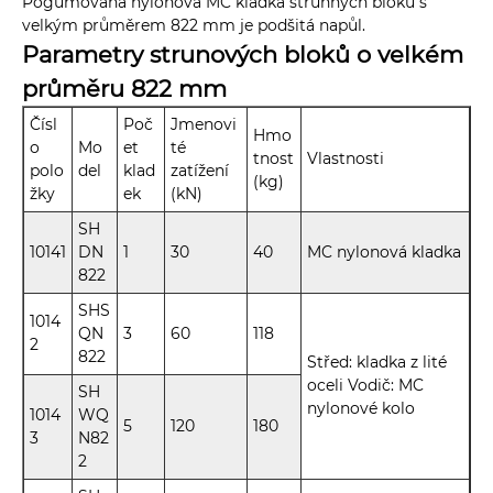
Pogumovaná nylonová MC kladka strunných bloků s
velkým průměrem 822 mm je podšitá napůl.
Parametry strunových bloků o velkém
průměru 822 mm
Čísl
Poč
Jmenovi
Hmo
o
Mo
et
té
tnost
Vlastnosti
polo
del
klad
zatížení
(kg)
žky
ek
(kN)
SH
10141
DN
1
30
40
MC nylonová kladka
822
SHS
1014
QN
3
60
118
2
822
Střed: kladka z lité
oceli Vodič: MC
SH
nylonové kolo
1014
WQ
5
120
180
3
N82
2