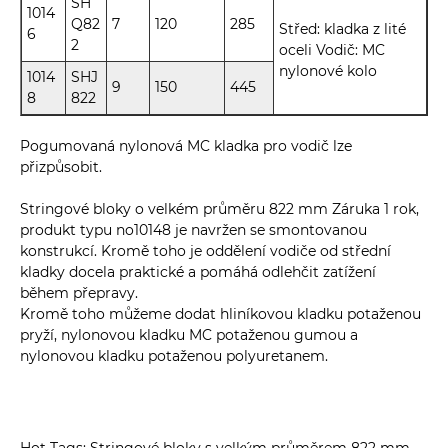
SH
1014
Q82
7
120
285
Střed: kladka z lité
6
2
oceli Vodič: MC
nylonové kolo
1014
SHJ
9
150
445
8
822
Pogumovaná nylonová MC kladka pro vodič lze
přizpůsobit.
Stringové bloky o velkém průměru 822 mm Záruka 1 rok,
produkt typu no10148 je navržen se smontovanou
konstrukcí. Kromě toho je oddělení vodiče od střední
kladky docela praktické a pomáhá odlehčit zatížení
během přepravy.
Kromě toho můžeme dodat hliníkovou kladku potaženou
pryží, nylonovou kladku MC potaženou gumou a
nylonovou kladku potaženou polyuretanem.