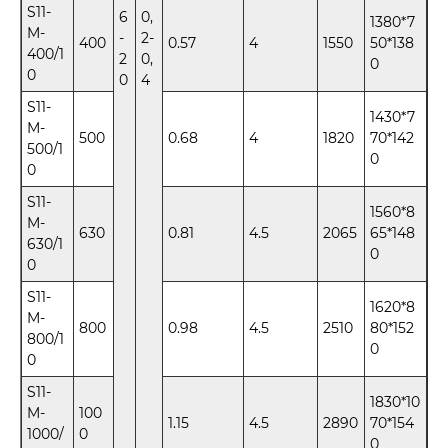
S11-
6
0,
1380*7
M-
-
2-
400
0.57
4
1550
50*138
400/1
2
0,
0
0
0
4
S11-
1430*7
M-
500
0.68
4
1820
70*142
500/1
0
0
S11-
1560*8
M-
630
0.81
4.5
2065
65*148
630/1
0
0
S11-
1620*8
M-
800
0.98
4.5
2510
80*152
800/1
0
0
S11-
1830*10
M-
100
1.15
4.5
2890
70*154
1000/
0
0