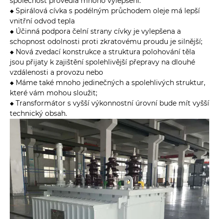
společnost provedla mnoho vylepšení.
◆ Spirálová cívka s podélným průchodem oleje má lepší
vnitřní odvod tepla
◆ Účinná podpora čelní strany cívky je vylepšena a
schopnost odolnosti proti zkratovému proudu je silnější;
◆ Nová zvedací konstrukce a struktura polohování těla
jsou přijaty k zajištění spolehlivější přepravy na dlouhé
vzdálenosti a provozu nebo
◆ Máme také mnoho jedinečných a spolehlivých struktur,
které vám mohou sloužit;
◆ Transformátor s vyšší výkonnostní úrovní bude mít vyšší
technický obsah.