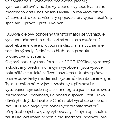
válcovaného silikonového ocelového plechu;
vysokonapěťové vinutí je vyrobeno z vysoce kvalitního
měděného drátu bez obsahu kyslíku a má vícevrstvou
válcovou strukturu; všechny spojovací prvky jsou ošetřeny
speciální úpravou proti uvolnění.
1000kva olejový ponořený transformátor se vyznačuje
vysokou účinností a nízkou ztrátou, která může snížit
spotřebu energie a provozní náklady, a má významné
sociální výhody. Jedná se o high-tech produkt
propagovaný státem.
Olejový ponorný transformátor SGOB 1000kva, vyrobený
a dodávaný předním čínským výrobcem, jsou vysoce
pokročilá elektrická zařízení navržená tak, aby splňovala
přísné požadavky moderních systémů distribuce energie.
Tyto transformátory jsou vyrobeny s přesností a
využívající nejmodernější technologie a jsou známé svou
mimořádnou odolností, účinností a spolehlivostí. Jako
důvěryhodný dodavatel v Číně nabízí výrobce ucelenou
řadu 1000kva olejových ponorných transformátorů
přizpůsobených tak, aby vyhovovaly různým aplikacím,
zajišťující optimální výkon a dlouhodobou hodnotu pro