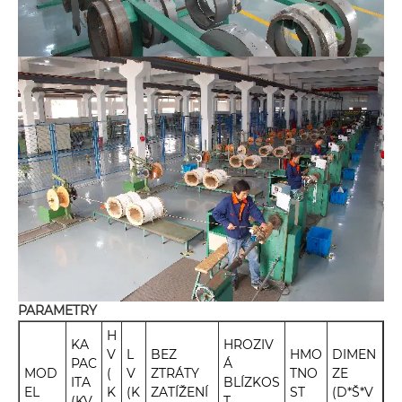
PARAMETRY
H
KA
HROZIV
V
L
BEZ
HMO
DIMEN
PAC
Á
MOD
(
V
ZTRÁTY
TNO
ZE
ITA
BLÍZKOS
EL
K
(K
ZATÍŽENÍ
ST
(D*Š*V
(KV
T