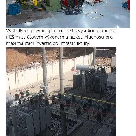
Výsledkem je vynikající produkt s vysokou účinností,
nižším ztrátovým výkonem a nízkou hlučností pro
maximalizaci investic do infrastruktury.