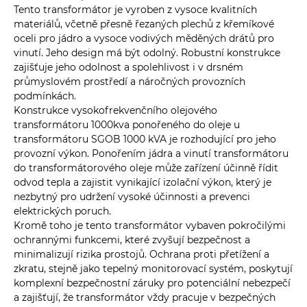
Tento transformátor je vyroben z vysoce kvalitních
materiálů, včetně přesně řezaných plechů z křemíkové
oceli pro jádro a vysoce vodivých měděných drátů pro
vinutí. Jeho design má být odolný. Robustní konstrukce
zajišťuje jeho odolnost a spolehlivost i v drsném
průmyslovém prostředí a náročných provozních
podmínkách.
Konstrukce vysokofrekvenčního olejového
transformátoru 1000kva ponořeného do oleje u
transformátoru SGOB 1000 kVA je rozhodující pro jeho
provozní výkon. Ponořením jádra a vinutí transformátoru
do transformátorového oleje může zařízení účinně řídit
odvod tepla a zajistit vynikající izolační výkon, který je
nezbytný pro udržení vysoké účinnosti a prevenci
elektrických poruch.
Kromě toho je tento transformátor vybaven pokročilými
ochrannými funkcemi, které zvyšují bezpečnost a
minimalizují rizika prostojů. Ochrana proti přetížení a
zkratu, stejně jako tepelný monitorovací systém, poskytují
komplexní bezpečnostní záruky pro potenciální nebezpečí
a zajišťují, že transformátor vždy pracuje v bezpečných