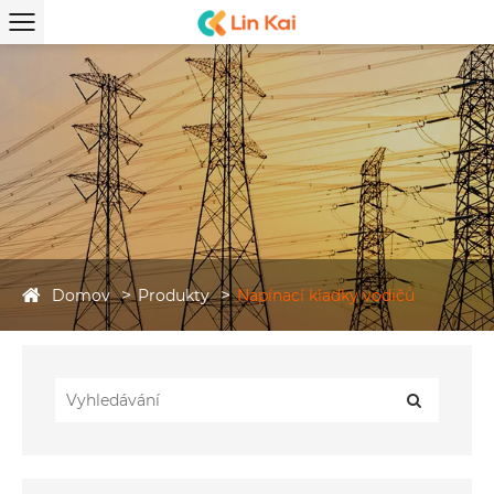
Domov
Produkty
Napínací kladky vodičů