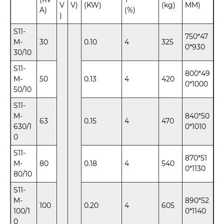
V
V)
(KW)
(kg)
MM)
A)
(%)
)
S11-
750*47
M-
30
0.10
4
325
0*930
30/10
S11-
800*49
M-
50
0.13
4
420
0*1000
50/10
S11-
M-
840*50
63
0.15
4
470
630/1
0*1010
0
S11-
870*51
M-
80
0.18
4
540
0*1130
80/10
S11-
M-
890*52
100
0.20
4
605
100/1
0*1140
0