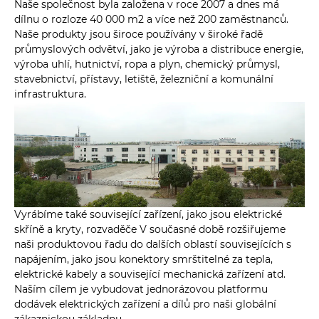
Naše společnost byla založena v roce 2007 a dnes má
dílnu o rozloze 40 000 m2 a více než 200 zaměstnanců.
Naše produkty jsou široce používány v široké řadě
průmyslových odvětví, jako je výroba a distribuce energie,
výroba uhlí, hutnictví, ropa a plyn, chemický průmysl,
stavebnictví, přístavy, letiště, železniční a komunální
infrastruktura.
Vyrábíme také související zařízení, jako jsou elektrické
skříně a kryty, rozvaděče V současné době rozšiřujeme
naši produktovou řadu do dalších oblastí souvisejících s
napájením, jako jsou konektory smrštitelné za tepla,
elektrické kabely a související mechanická zařízení atd.
Naším cílem je vybudovat jednorázovou platformu
dodávek elektrických zařízení a dílů pro naši globální
zákaznickou základnu.