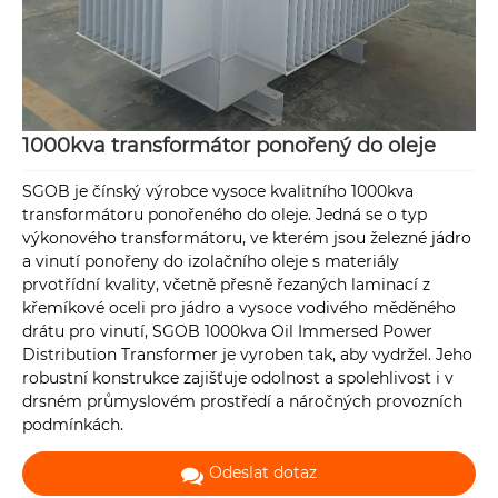
1000kva transformátor ponořený do oleje
SGOB je čínský výrobce vysoce kvalitního 1000kva
transformátoru ponořeného do oleje. Jedná se o typ
výkonového transformátoru, ve kterém jsou železné jádro
a vinutí ponořeny do izolačního oleje s materiály
prvotřídní kvality, včetně přesně řezaných laminací z
křemíkové oceli pro jádro a vysoce vodivého měděného
drátu pro vinutí, SGOB 1000kva Oil Immersed Power
Distribution Transformer je vyroben tak, aby vydržel. Jeho
robustní konstrukce zajišťuje odolnost a spolehlivost i v
drsném průmyslovém prostředí a náročných provozních
podmínkách.
Odeslat dotaz