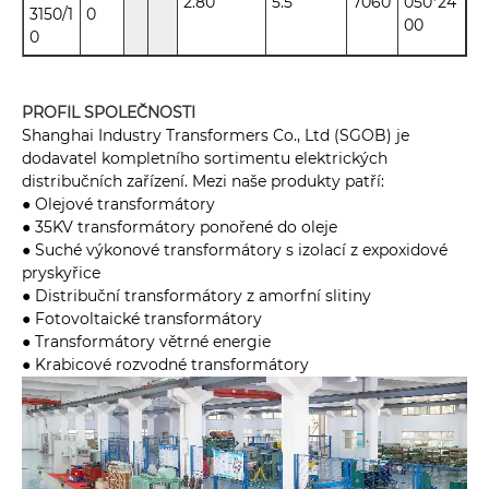
2.80
5.5
7060
050*24
3150/1
0
00
0
PROFIL SPOLEČNOSTI
Shanghai Industry Transformers Co., Ltd (SGOB) je
dodavatel kompletního sortimentu elektrických
distribučních zařízení. Mezi naše produkty patří:
● Olejové transformátory
● 35KV transformátory ponořené do oleje
● Suché výkonové transformátory s izolací z expoxidové
pryskyřice
● Distribuční transformátory z amorfní slitiny
● Fotovoltaické transformátory
● Transformátory větrné energie
● Krabicové rozvodné transformátory