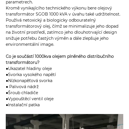
parametrech.
Kromě vynikajícího technického výkonu bere olejový
transformátor SGOB 1000 kVA v úvahu také udržitelnost.
Používá netoxický a biologicky odbouratelný
transformátorový olej, čímž se minimalizuje jeho dopad
na životní prostředí, zatímco jeho dlouhotrvající design
snižuje potřebu častých výměn a dále zlepšuje jeho
environmentální image.
Co je součástí 1000kva olejem plněného distribučního
transformátoru?
●Ukazatel hladiny oleje
●Svorka vysokého napětí
●Nízkonapěťová svorka
● Palivová nádrž
●Šroub chladiče
●Vypouštěcí ventil oleje
●Instalační patka