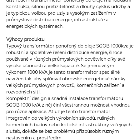
distribuční transformátor ponořený do oleje má robustní
konstrukci, silnou přetížitelnost a dlouhý cyklus údržby a
je typickou volbou pro uzly s vysokým zatížením v
průmyslové distribuci energie, infrastruktuře a
energetických systémech.
Výhody produktu
Typový transformátor ponořený do oleje SGOB 1000kva je
robustní a spolehlivé řešení distribuce energie, široce
používané v různých průmyslových odvětvích díky své
vysoké účinnosti a velké kapacitě. Se jmenovitým
výkonem 1000 kVA je tento transformátor speciálně
navržen tak, aby splňoval obrovské energetické nároky
velkých průmyslových provozů, komerčních zařízení a
rozvodných sítí.
Kompaktní design a snadná instalace transformátoru
SGOB 1000 kVA z něj činí všestrannou možnost vhodnou
pro různé aplikace. Ať už je tento transformátor
integrován do velkých výrobních závodů, rušných
komerčních budov nebo kritické infrastruktury veřejných
služeb, dokáže se bez problémů přizpůsobit různým
nastavením a prostředím.