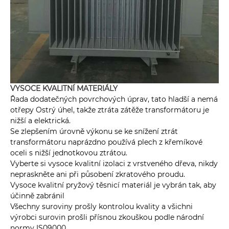
VYSOCE KVALITNÍ MATERIÁLY
Řada dodatečných povrchových úprav, tato hladší a nemá
otřepy Ostrý úhel, takže ztráta zátěže transformátoru je
nižší a elektrická.
Se zlepšením úrovně výkonu se ke snížení ztrát
transformátoru naprázdno používá plech z křemíkové
oceli s nižší jednotkovou ztrátou.
Vyberte si vysoce kvalitní izolaci z vrstveného dřeva, nikdy
nepraskněte ani při působení zkratového proudu.
Vysoce kvalitní pryžový těsnicí materiál je vybrán tak, aby
účinně zabránil
Všechny suroviny prošly kontrolou kvality a všichni
výrobci surovin prošli přísnou zkouškou podle národní
normy IS09000.