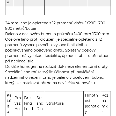
A
24 mm lano je opleteno z 12 pramenů drátu 1X29Fi, 700-
800 metrů/buben
Baleno v ocelovém bubnu o průměru 1400 mm-1500 mm.
Ocelové lano proti kroucení je speciálně opleteno z 12
pramenů vysoce pevného, ​​vysoce flexibilního
pozinkovaného ocelového drátu. Splétaný ocelový
pramen má vysokou flexibilitu, úplnou stabilitu při rotaci
při napínací síle.
Dokáže homogenně rozložit tlak mezi elementární dráty.
Speciální lano může zvýšit účinnost při navlékání
nadzemního vedení. Lano je baleno v ocelovém bubnu,
který lze instalovat přímo na navíječku stahováku.
Ka
Hmotn
Poz
Pro
Brea
Str
t.č
ost
ná
vaz
king
and
Struktura
ísl
jednotk
mk
Ho.
Load
Dia.
o
y
a