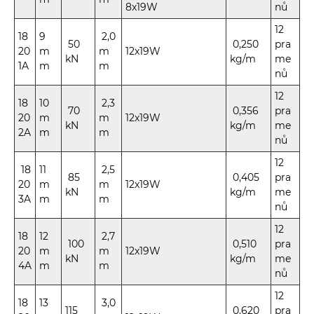
8x19W
nů
12
18
9
2,0
50
0,250
pra
20
m
m
12x19W
kN
kg/m
me
1A
m
m
nů
12
18
10
2,3
70
0,356
pra
20
m
m
12x19W
kN
kg/m
me
2A
m
m
nů
12
18
11
2,5
85
0,405
pra
20
m
m
12x19W
kN
kg/m
me
3A
m
m
nů
12
18
12
2,7
100
0,510
pra
20
m
m
12x19W
kN
kg/m
me
4A
m
m
nů
12
18
13
3,0
115
0,620
pra