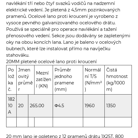
navlékání tří nebo čtyř svazků vodičů na nadzemní
elektrické vedení. Je pletená z 4,5mm pozinkovaných
pramenů. Ocelové lano proti kroucení je vyrobeno z
vysoce pevného galvanizovaného ocelového drátu.
Používá se speciálně pro operace navlékání a tažení
přenosového vedení. Sekce jsou dodávány se zapletenými
oky na obou koncích lana. Lano je baleno v ocelových
bubnech, které lze instalovat přímo na navíječku
stahováku.
20MM pletené ocelové lano proti kroucení
Po
Jmen
Průměr
Normál
Čistá
Mezní
lož
ovitý
jednoho
ní T/S
hmotnost
zatížen
ka
průmě
pramene
(N/mm²
(kg/1000
í (KN)
č.
r
(mm)
)
m)
182
10
20
265.00
Φ4.5
1960
1350
A
20 mm lano je opleteno z 12 pramenů drátu 1X25T, 800