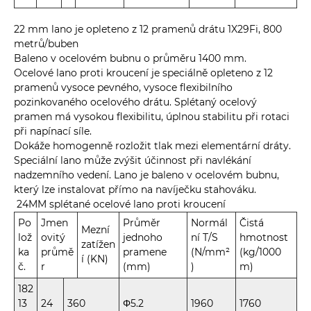
22 mm lano je opleteno z 12 pramenů drátu 1X29Fi, 800
metrů/buben
Baleno v ocelovém bubnu o průměru 1400 mm.
Ocelové lano proti kroucení je speciálně opleteno z 12
pramenů vysoce pevného, ​​vysoce flexibilního
pozinkovaného ocelového drátu. Splétaný ocelový
pramen má vysokou flexibilitu, úplnou stabilitu při rotaci
při napínací síle.
Dokáže homogenně rozložit tlak mezi elementární dráty.
Speciální lano může zvýšit účinnost při navlékání
nadzemního vedení. Lano je baleno v ocelovém bubnu,
který lze instalovat přímo na navíječku stahováku.
24MM splétané ocelové lano proti kroucení
Po
Jmen
Průměr
Normál
Čistá
Mezní
lož
ovitý
jednoho
ní T/S
hmotnost
zatížen
ka
průmě
pramene
(N/mm²
(kg/1000
í (KN)
č.
r
(mm)
)
m)
182
13
24
360
Φ5.2
1960
1760