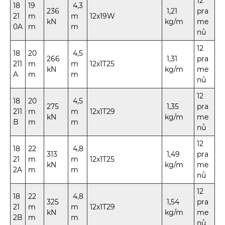
12
18
19
4,3
236
1,21
pra
21
m
m
12x19W
kN
kg/m
me
0A
m
m
nů
12
18
20
4,5
266
1,31
pra
211
m
m
12x1T25
kN
kg/m
me
A
m
m
nů
12
18
20
4,5
275
1,35
pra
211
m
m
12x1T29
kN
kg/m
me
B
m
m
nů
12
18
22
4,8
313
1,49
pra
21
m
m
12x1T25
kN
kg/m
me
2A
m
m
nů
12
18
22
4,8
325
1,54
pra
21
m
m
12x1T29
kN
kg/m
me
2B
m
m
nů