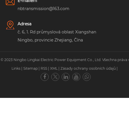
E-mailem
nbtransmission@163.com
Adresa
č. 6, 1. Rd průmyslová oblast Xiangshan
Ningbo, provincie Zhejiang, Čína
 © 2023 Ningbo Lingkai Electric Power Equipment Co., Ltd. Všechna práva 
Links
|
Sitemap
|
RSS
|
XML
|
Zásady ochrany osobních údajů
|