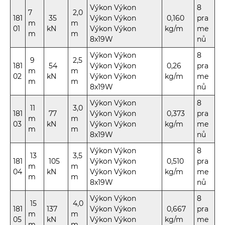
Výkon Výkon
8
7
2,0
181
35
Výkon Výkon
0,160
pra
m
m
01
kN
Výkon Výkon
kg/m
me
m
m
8x19W
nů
Výkon Výkon
8
9
2,5
181
54
Výkon Výkon
0,26
pra
m
m
02
kN
Výkon Výkon
kg/m
me
m
m
8x19W
nů
Výkon Výkon
8
11
3,0
181
77
Výkon Výkon
0,373
pra
m
m
03
kN
Výkon Výkon
kg/m
me
m
m
8x19W
nů
Výkon Výkon
8
13
3,5
181
105
Výkon Výkon
0,510
pra
m
m
04
kN
Výkon Výkon
kg/m
me
m
m
8x19W
nů
Výkon Výkon
8
15
4,0
181
137
Výkon Výkon
0,667
pra
m
m
05
kN
Výkon Výkon
kg/m
me
m
m