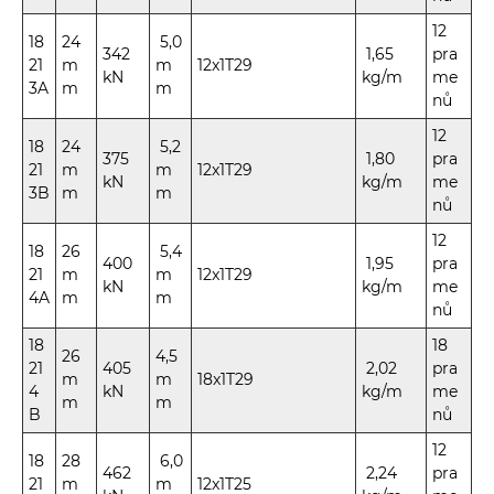
12
18
24
5,0
342
1,65
pra
21
m
m
12x1T29
kN
kg/m
me
3A
m
m
nů
12
18
24
5,2
375
1,80
pra
21
m
m
12x1T29
kN
kg/m
me
3B
m
m
nů
12
18
26
5,4
400
1,95
pra
21
m
m
12x1T29
kN
kg/m
me
4A
m
m
nů
18
18
26
4,5
21
405
2,02
pra
m
m
18x1T29
4
kN
kg/m
me
m
m
B
nů
12
18
28
6,0
462
2,24
pra
21
m
m
12x1T25