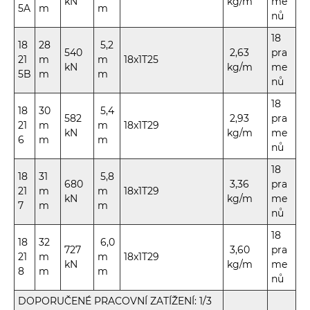
kN
kg/m
me
5A
m
m
nů
18
18
28
5,2
540
2,63
pra
21
m
m
18x1T25
kN
kg/m
me
5B
m
m
nů
18
18
30
5,4
582
2,93
pra
21
m
m
18x1T29
kN
kg/m
me
6
m
m
nů
18
18
31
5,8
680
3,36
pra
21
m
m
18x1T29
kN
kg/m
me
7
m
m
nů
18
18
32
6,0
727
3,60
pra
21
m
m
18x1T29
kN
kg/m
me
8
m
m
nů
DOPORUČENÉ PRACOVNÍ ZATÍŽENÍ: 1/3