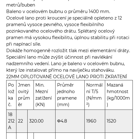
metrů/buben
Baleno v ocelovém bubnu o průměru 1400 mm.
Ocelové lano proti kroucení je speciálně opleteno z 12
pramenů vysoce pevného, ​​vysoce flexibilního
pozinkovaného ocelového drátu. Splétaný ocelový
pramen má vysokou flexibilitu, úplnou stabilitu při rotaci
při napínací síle.
Dokáže homogenně rozložit tlak mezi elementární dráty.
Speciální lano může zvýšit účinnost při navlékání
nadzemního vedení. Lano je baleno v ocelovém bubnu,
který lze instalovat přímo na navíječku stahováku.
22MM OPLOTOVANÉ OCELOVÉ LANO PROTI ZKRATENÍ
Po
Jmen
Min.
Průměr
Normál
Mazaná
lož
ovitý
Mezní
jednoho
ní T/S
hmotnost
ka
prům
zatížení
pramene
(N/mm
(kg/1000m
č.
ěr
(KN)
(mm)
²)
)
18
212
22
320.00
Φ4.8
1960
1520
A