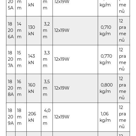
20
m
m
12x19W
kN
kg/m
me
5A
m
m
nů
12
18
14
3,2
130
0,710
pra
20
m
m
12x19W
kN
kg/m
me
6A
m
m
nů
12
18
15
3,3
143
0,770
pra
20
m
m
12x19W
kN
kg/m
me
7A
m
m
nů
12
18
16
3,5
160
0,800
pra
20
m
m
12x19W
kN
kg/m
me
8A
m
m
nů
12
18
18
4,0
206
1,06
pra
20
m
m
12x19W
kN
kg/m
me
9A
m
m
nů