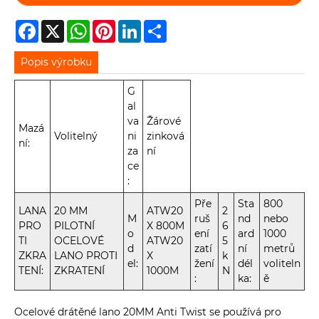
Facebook
X
WhatsApp
Pinterest
LinkedIn
Share
Popis výrobku
G
al
va
Žárové
Mazá
Volitelný
ni
zinková
ní:
za
ní
ce
:
Pře
Sta
800
LANA
20 MM
ATW20
2
M
ruš
nd
nebo
PRO
PILOTNÍ
X 800M
6
o
ení
ard
1000
TI
OCELOVÉ
ATW20
5
d
zatí
ní
metrů
ZKRA
LANO PROTI
X
k
el:
žení
dél
voliteln
TENÍ:
ZKRATENÍ
1000M
N
:
ka:
ě
Ocelové drátěné lano 20MM Anti Twist se používá pro