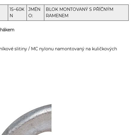
15~60K
JMÉN
BLOK MONTOVANÝ S PŘÍČNÝM
N
O:
RAMENEM
s hákem
níkové slitiny / MC nylonu namontovaný na kuličkových