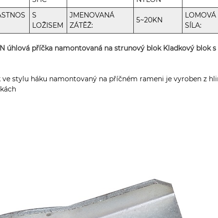
ASTNOS
S
JMENOVANÁ
LOMOVÁ
5~20KN
LOŽISEM
ZÁTĚŽ:
SÍLA:
 úhlová příčka namontovaná na strunový blok Kladkový blok 
 ve stylu háku namontovaný na příčném rameni je vyroben z hli
skách