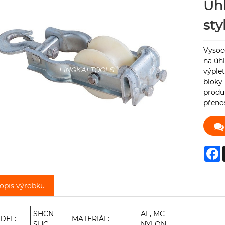
Úhl
st
Vysoc
na úh
výple
bloky 
produk
přeno
F
opis výrobku
SHCN
AL, MC
DEL:
MATERIÁL:
SHC
NYLON