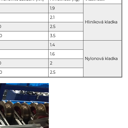
1.9
2.1
Hliníková kladka
0
2.5
0
3.5
1.4
1.6
Nylonová kladka
0
2
0
2.5