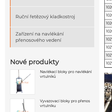
102
102
Ruční řetězový kladkostroj
102
10
Zařízení na navlékání
102
přenosového vedení
102
102
Nové produkty
102
Navlékací bloky pro navlékání
vrtulníků
Vyvazovací bloky pro přenos
vrtulníku