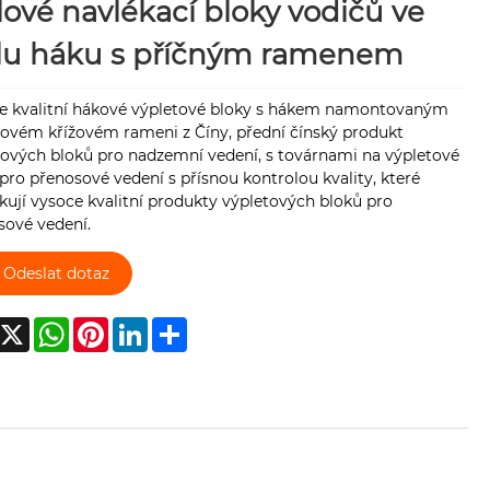
ové navlékací bloky vodičů ve
ylu háku s příčným ramenem
e kvalitní hákové výpletové bloky s hákem namontovaným
lovém křížovém rameni z Číny, přední čínský produkt
tových bloků pro nadzemní vedení, s továrnami na výpletové
pro přenosové vedení s přísnou kontrolou kvality, které
ují vysoce kvalitní produkty výpletových bloků pro
sové vedení.
Odeslat dotaz
acebook
X
WhatsApp
Pinterest
LinkedIn
Share