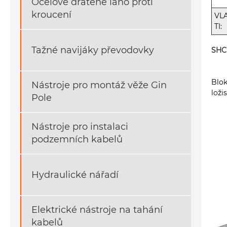
Ocelové drátěné lano proti
kroucení
VL
TI:
Tažné navijáky převodovky
SHCN
Blok
Nástroje pro montáž věže Gin
loži
Pole
Nástroje pro instalaci
podzemních kabelů
Hydraulické nářadí
Elektrické nástroje na tahání
kabelů