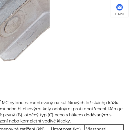
E-Mail
y/ MC nylonu namontovaný na kuličkových ložiskách; drážka
 nebo hliníkovými koly odolnými proti opotřebení. Rám je
ní: pevný (B), otočný typ (C) nebo s hákem dodávaným s
ení nebo kompletní vodivé kladky.
menovité zatížení (kN)
Hmotnost (kg)
Vlastnosti