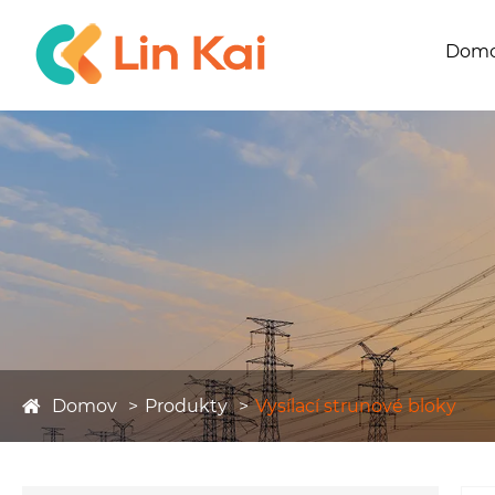
Dom
Domov
Produkty
Vysílací strunové bloky