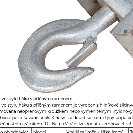
 ve stylu háku s příčným ramenem
 ve stylu háku s příčným ramenem je vyroben z hliníkové slitin
emována neoprenovým kroužkem nebo vyměnitelnými nylonovými
ben z pozinkované oceli. Kladky lze dodat se třemi typy připoje
ečnostním zámkem (D). Na požádání lze dodat uzemňovací zaříz
lo objednávky
Model
Vnější průměr × šířka (mm)
J