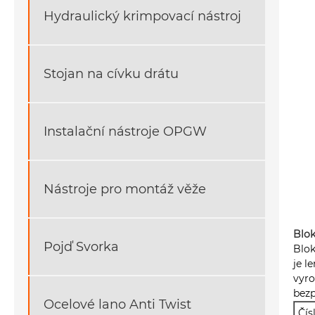
Hydraulický krimpovací nástroj
Stojan na cívku drátu
Instalační nástroje OPGW
Nástroje pro montáž věže
Blok
Pojď Svorka
Blok
je l
vyro
bezp
Ocelové lano Anti Twist
Čís