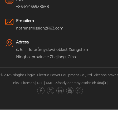
+86-57465938668
E-mailem
nbtransmission@163.com
Adresa
č. 6, 1. Rd průmyslová oblast Xiangshan
Ningbo, provincie Zhejiang, Čína
 © 2023 Ningbo Lingkai Electric Power Equipment Co., Ltd. Všechna práva 
Links
|
Sitemap
|
RSS
|
XML
|
Zásady ochrany osobních údajů
|