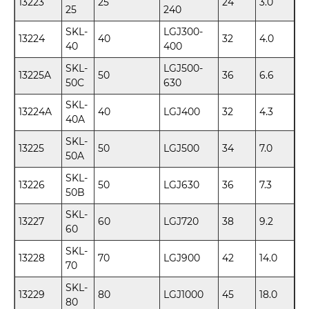
13223
25
24
3.0
25
240
SKL-
LGJ300-
13224
40
32
4.0
40
400
SKL-
LGJ500-
13225A
50
36
6.6
50C
630
SKL-
13224A
40
LGJ400
32
4.3
40A
SKL-
13225
50
LGJ500
34
7.0
50A
SKL-
13226
50
LGJ630
36
7.3
50B
SKL-
13227
60
LGJ720
38
9.2
60
SKL-
13228
70
LGJ900
42
14.0
70
SKL-
13229
80
LGJ1000
45
18.0
80