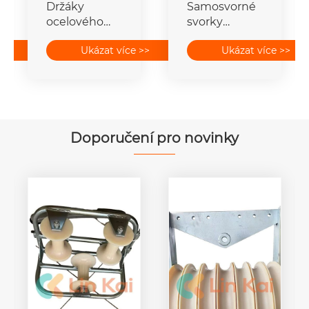
Držáky
Samosvorné
ocelového
svorky
drátu
zemního
>>
Ukázat více >>
Ukázat více >>
drátu
Doporučení pro novinky