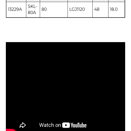
SKL-
13229A
80
LGJ1120
48
18.0
80A