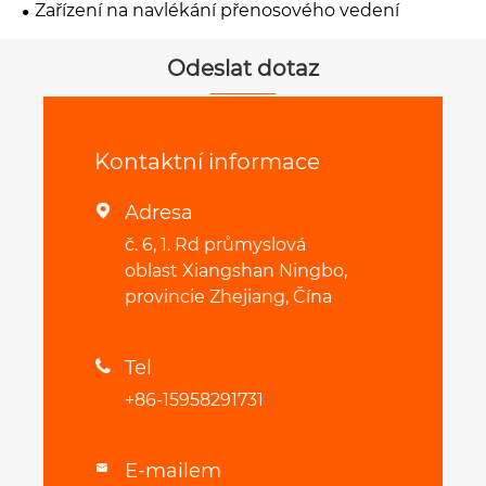
Zařízení na navlékání přenosového vedení
Odeslat dotaz
Kontaktní informace
Adresa

č. 6, 1. Rd průmyslová
oblast Xiangshan Ningbo,
provincie Zhejiang, Čína
Tel

+86-15958291731
E-mailem
