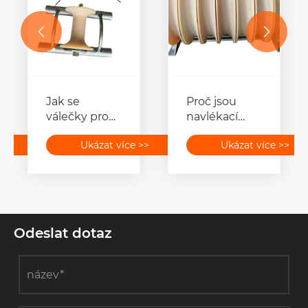


Jak se
Proč jsou
válečky pro
navlékací
pokládání
bloky
>>
Ukázat více >>
Ukázat více >>
kabelů
vodicích
přepravují na
kladek
staveniště?
ideální pro
těžké
navlékání
přenosového
Odeslat dotaz
vedení?