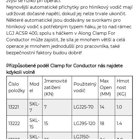
zvýší se riziko při operaci.
Nejnovější automatické příchytky pro hliníkový vodič mají
udržovat dočasné napětí, dokud jej nelze trvale ukončit.
Některé automatické jsou dodávány se svorkami pro
hliníkový vodič s potřebným typem háku, je to nad rámec
LGJ ACSR 400, spolu s háčkem v Along Clamp For
Conductor může zajistit, že síla je mnohem větší a celá
operace je mnohem jednodušší pro pracovníka, také
bezpečnostní faktory budou dobré!
Přizpůsobené podél Clamp for Conductor nás najdete
kdykoli volně
Jmenovité
Max
Hmot
Číslo
Mod
Použitelný
zatížení
Open
nost
položky
el
vodič
(KN)
(MM)
(KG)
SKL-
13221
7
LGJ25-70
14
1.0
7
SKL-
13222
15
LGJ95-120
18
1.4
15
SKL-
LGJ150-