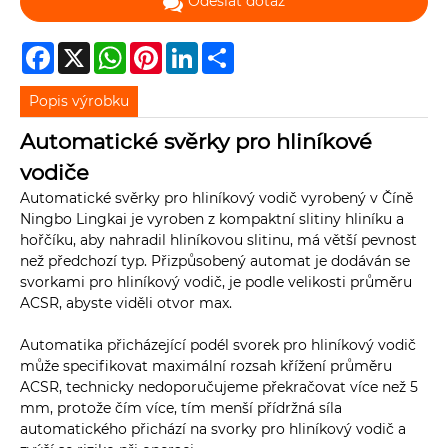
Odeslat dotaz
Facebook
X
WhatsApp
Pinterest
LinkedIn
Share
Popis výrobku
Automatické svěrky pro hliníkové
vodiče
Automatické svěrky pro hliníkový vodič vyrobený v Číně
Ningbo Lingkai je vyroben z kompaktní slitiny hliníku a
hořčíku, aby nahradil hliníkovou slitinu, má větší pevnost
než předchozí typ. Přizpůsobený automat je dodáván se
svorkami pro hliníkový vodič, je podle velikosti průměru
ACSR, abyste viděli otvor max.
Automatika přicházející podél svorek pro hliníkový vodič
může specifikovat maximální rozsah křížení průměru
ACSR, technicky nedoporučujeme překračovat více než 5
mm, protože čím více, tím menší přídržná síla
automatického přichází na svorky pro hliníkový vodič a