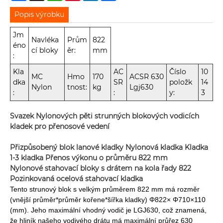
Popis výrobku
Jm
Navléka
Prům
822
éno
cí bloky
ěr:
mm
:
Kla
AC
Číslo
10
MC
Hmo
170
ACSR 630
dka
SR
položk
14
Nylon
tnost:
kg
Lgj630
:
:
y:
3
Svazek Nylonových pěti strunných blokových vodicích
kladek pro přenosové vedení
Přizpůsobený blok lanové kladky Nylonová kladka Kladka
1-3 kladka Přenos výkonu o průměru 822 mm
Nylonové stahovací bloky s drátem na kola řady 822
Pozinkovaná ocelová stahovací kladka
Tento strunový blok s velkým průměrem 822 mm má rozměr
(vnější průměr*průměr kořene*šířka kladky) Φ822× Φ710×110
(mm). Jeho maximální vhodný vodič je LGJ630, což znamená,
že hliník našeho vodivého drátu má maximální průřez 630