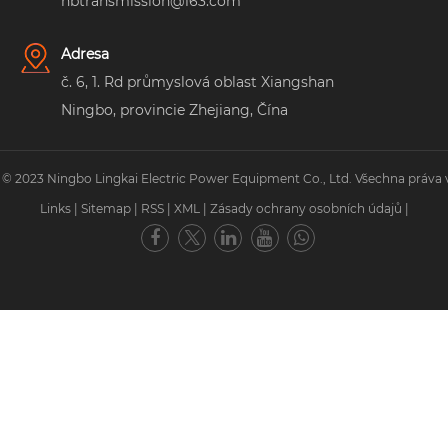
nbtransmission@163.com
Adresa
č. 6, 1. Rd průmyslová oblast Xiangshan
Ningbo, provincie Zhejiang, Čína
 © 2023 Ningbo Lingkai Electric Power Equipment Co., Ltd. Všechna práva 
Links
|
Sitemap
|
RSS
|
XML
|
Zásady ochrany osobních údajů
|