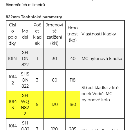
čtverečních milimetrů
822mm Technické parametry
Čísl
Poč
Jmenovi
Hmo
o
Mo
et
té
tnost
Vlastnosti kladky
polo
del
klad
zatížení
(kg)
žky
ek
(kN)
SH
10141
DN
1
30
40
MC nylonová kladka
822
SHS
1014
QN
3
60
118
2
822
Střed: kladka z lité
oceli Vodič: MC
SH
nylonové kolo
1014
WQ
5
120
180
3
N82
2
SH
1014
Q82
7
120
285