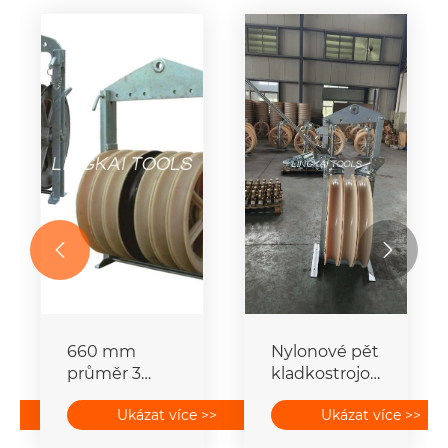


660 mm
Nylonové pět
průměr 3
kladkostrojové
kladky
navlékací
>>
Ukázat více >>
Ukázat více >>
Vodičová
bloky pro
kladka
navlékání