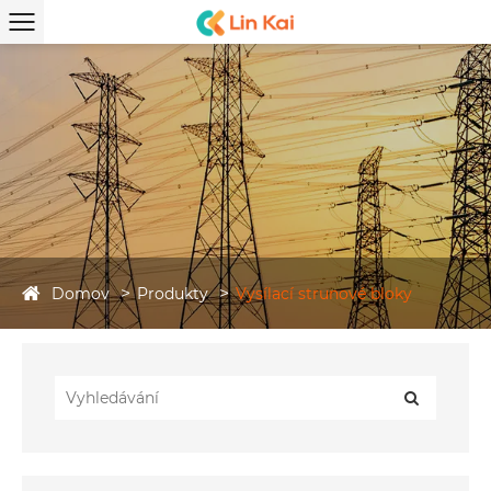
Domov
Produkty
Vysílací strunové bloky