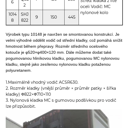
Střed: kladka z lité
6
2
oceli Vodič: MC
nylonové kolo
1014
SHJ
9
150
445
8
822
Výrobek typu 10148 je navržen se smontovanou konstrukcí. Je
velmi výhodné oddělit vodič od střední kladky, což pomáhá snížit
hmotnost během přepravy. Rozměr středního ocelového
kotouče je φ520×φ400×120 mm. Dále můžeme dodat také
pogumovanou hliníkovou kladku, pogumovanou MC nylonovou
kladku, stejně jako zesílenou nylonovou kladku potaženou
polyuretanem.
1.Maximálně vhodný vodič ACSR630.
2. Rozměr kladky (vnější průměr × průměr patky × šířka
kladky) Φ822×Φ710×110
3. Nylonová kladka MC s gumovou podšívkou pro vodič
lze přizpůsobit.