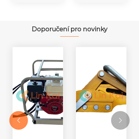
Stringové
vodičů
bloky z
nylonové
kladky
Doporučení pro novinky

