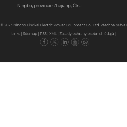
Ningbo, provincie Zhejiang, Čína
 © 2023 Ningbo Lingkai Electric Power Equipment Co., Ltd. Všechna práva 
Links
|
Sitemap
|
RSS
|
XML
|
Zásady ochrany osobních údajů
|