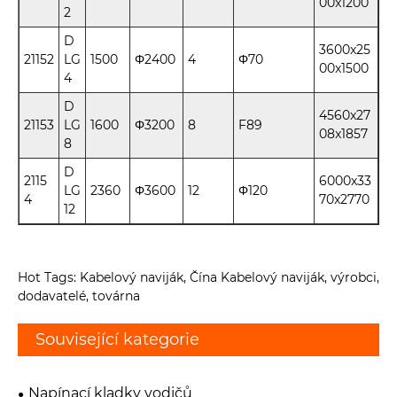
00x1200
2
D
3600x25
21152
LG
1500
Φ2400
4
Φ70
00x1500
4
D
4560x27
21153
LG
1600
Φ3200
8
F89
08x1857
8
D
2115
6000x33
LG
2360
Φ3600
12
Φ120
4
70x2770
12
Hot Tags: Kabelový naviják, Čína Kabelový naviják, výrobci,
dodavatelé, továrna
Související kategorie
Napínací kladky vodičů