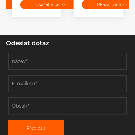
>>
Ukázat více >>
Ukázat více >>
lisový
distanční
kompresor?
vložky zlepšit
účinnost
navlékání
přenosového
vedení?
Odeslat dotaz
Předložit