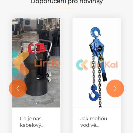
Doporučení pro novinky


Co je náš
Jak mohou
kabelový
vodivé
hydraulický
válečky a