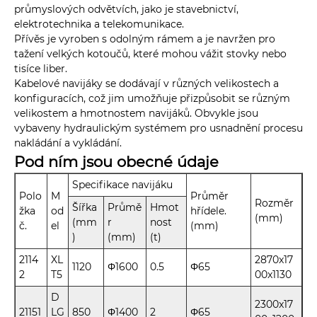
průmyslových odvětvích, jako je stavebnictví,
elektrotechnika a telekomunikace.
Přívěs je vyroben s odolným rámem a je navržen pro
tažení velkých kotoučů, které mohou vážit stovky nebo
tisíce liber.
Kabelové navijáky se dodávají v různých velikostech a
konfiguracích, což jim umožňuje přizpůsobit se různým
velikostem a hmotnostem navijáků. Obvykle jsou
vybaveny hydraulickým systémem pro usnadnění procesu
nakládání a vykládání.
Pod ním jsou obecné údaje
Specifikace navijáku
Polo
M
Průměr
Rozměr
Šířka
Průmě
Hmot
žka
od
hřídele.
(mm)
(mm
r
nost
č.
el
(mm)
)
(mm)
(t)
2114
XL
2870x17
1120
Φ1600
0.5
Φ65
2
T5
00x1130
D
2300x17
21151
LG
850
Φ1400
2
Φ65