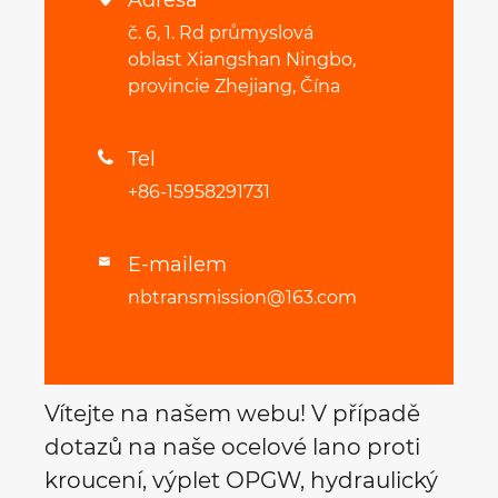
Adresa
č. 6, 1. Rd průmyslová
oblast Xiangshan Ningbo,
provincie Zhejiang, Čína
Tel

+86-15958291731
E-mailem

nbtransmission@163.com
Vítejte na našem webu! V případě
dotazů na naše ocelové lano proti
kroucení, výplet OPGW, hydraulický