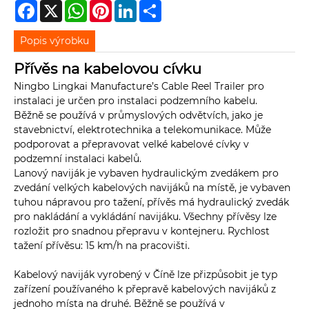
Facebook
X
WhatsApp
Pinterest
LinkedIn
Share
Popis výrobku
Přívěs na kabelovou cívku
Ningbo Lingkai Manufacture’s Cable Reel Trailer pro
instalaci je určen pro instalaci podzemního kabelu.
Běžně se používá v průmyslových odvětvích, jako je
stavebnictví, elektrotechnika a telekomunikace. Může
podporovat a přepravovat velké kabelové cívky v
podzemní instalaci kabelů.
Lanový naviják je vybaven hydraulickým zvedákem pro
zvedání velkých kabelových navijáků na místě, je vybaven
tuhou nápravou pro tažení, přívěs má hydraulický zvedák
pro nakládání a vykládání navijáku. Všechny přívěsy lze
rozložit pro snadnou přepravu v kontejneru. Rychlost
tažení přívěsu: 15 km/h na pracovišti.
Kabelový naviják vyrobený v Číně lze přizpůsobit je typ
zařízení používaného k přepravě kabelových navijáků z
jednoho místa na druhé. Běžně se používá v