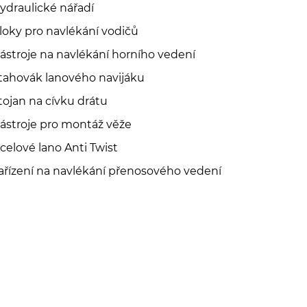
ydraulické nářadí
loky pro navlékání vodičů
ástroje na navlékání horního vedení
tahovák lanového navijáku
tojan na cívku drátu
ástroje pro montáž věže
celové lano Anti Twist
ařízení na navlékání přenosového vedení