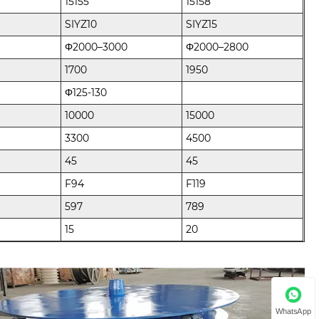
15155
15158
SIYZ10
SIYZ15
Φ2000–3000
Φ2000–2800
1700
1950
Φ125-130
10000
15000
3300
4500
45
45
F94
F119
597
789
15
20
WhatsApp