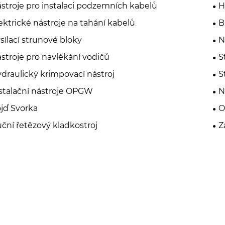
stroje pro instalaci podzemních kabelů
H
ektrické nástroje na tahání kabelů
B
sílací strunové bloky
N
stroje pro navlékání vodičů
S
draulický krimpovací nástroj
S
stalační nástroje OPGW
N
jď Svorka
O
ční řetězový kladkostroj
Z