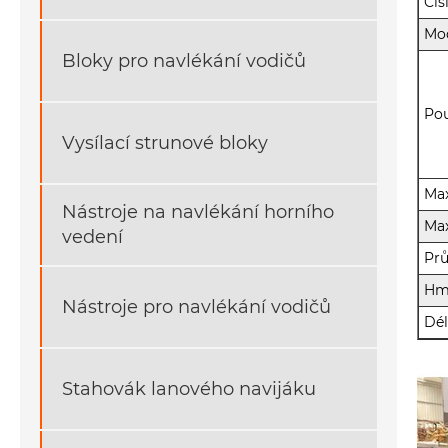
Čís
Mo
Bloky pro navlékání vodičů
Pou
Vysílací strunové bloky
Max
Nástroje na navlékání horního
Max
vedení
Pr
Hm
Nástroje pro navlékání vodičů
Dél
Stahovák lanového navijáku