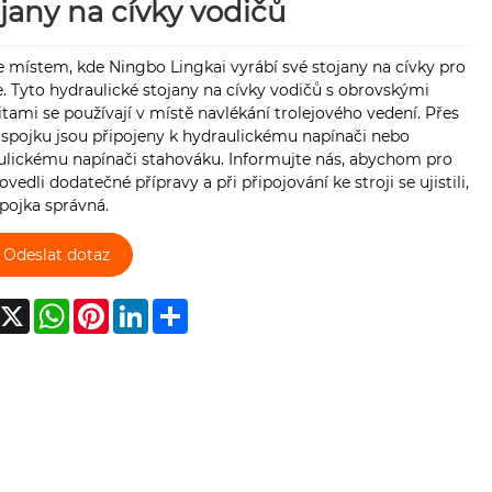
jany na cívky vodičů
e místem, kde Ningbo Lingkai vyrábí své stojany na cívky pro
. Tyto hydraulické stojany na cívky vodičů s obrovskými
tami se používají v místě navlékání trolejového vedení. Přes
ospojku jsou připojeny k hydraulickému napínači nebo
ulickému napínači stahováku. Informujte nás, abychom pro
ovedli dodatečné přípravy a při připojování ke stroji se ujistili,
spojka správná.
Odeslat dotaz
acebook
X
WhatsApp
Pinterest
LinkedIn
Share