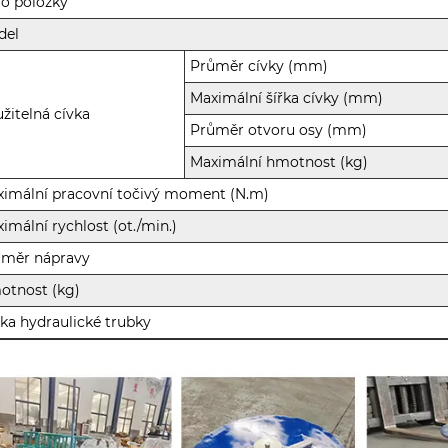
lo položky
del
Průměr cívky (mm)
Maximální šířka cívky (mm)
žitelná cívka
Průměr otvoru osy (mm)
Maximální hmotnost (kg)
imální pracovní točivý moment (N.m)
imální rychlost (ot./min.)
ůměr nápravy
otnost (kg)
ka hydraulické trubky