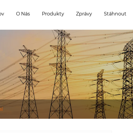
ov
O Nás
Produkty
Zprávy
Stáhnout
ní