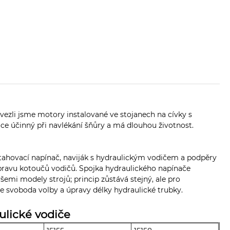
vezli jsme motory instalované ve stojanech na cívky s
oce účinný při navlékání šňůry a má dlouhou životnost.
stahovací napínač, naviják s hydraulickým vodičem a podpěry
epravu kotoučů vodičů. Spojka hydraulického napínače
emi modely strojů; princip zůstává stejný, ale pro
e svoboda volby a úpravy délky hydraulické trubky.
ulické vodiče