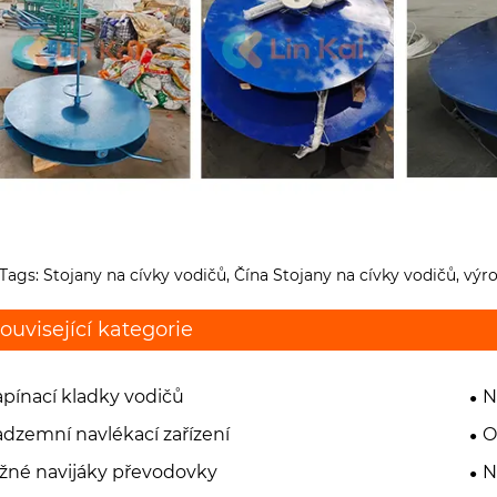
Tags: Stojany na cívky vodičů, Čína Stojany na cívky vodičů, výr
ouvisející kategorie
pínací kladky vodičů
N
dzemní navlékací zařízení
O
žné navijáky převodovky
N