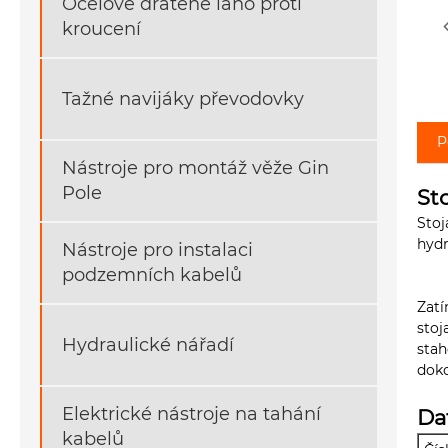
Ocelové drátěné lano proti
kroucení
Tažné navijáky převodovky
P
Nástroje pro montáž věže Gin
Pole
St
Stoj
hydr
Nástroje pro instalaci
podzemních kabelů
Zatí
stoj
Hydraulické nářadí
stah
doko
Elektrické nástroje na tahání
Da
kabelů