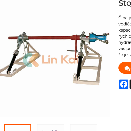
Sto
Čína j
vodiče
kapaci
rychl
hydra
vás pr
že je 
F