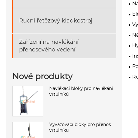
Ná
El
Ruční řetězový kladkostroj
Vy
Ná
Zařízení na navlékání
Hy
přenosového vedení
In
Po
Nové produkty
Ru
Navlékací bloky pro navlékání
vrtulníků
Vyvazovací bloky pro přenos
vrtulníku