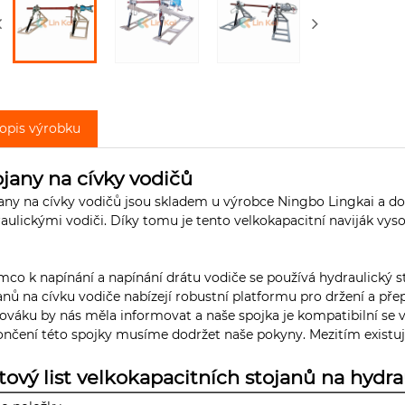
opis výrobku
ojany na cívky vodičů
any na cívky vodičů jsou skladem u výrobce Ningbo Lingkai a do
aulickými vodiči. Díky tomu je tento velkokapacitní naviják vys
mco k napínání a napínání drátu vodiče se používá hydraulický 
anů na cívku vodiče nabízejí robustní platformu pro držení a př
ováku by nás měla informovat a naše spojka je kompatibilní se vš
nčení této spojky musíme dodržet naše pokyny. Mezitím existuj
tový list velkokapacitních stojanů na hydra