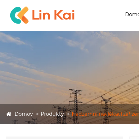
Dom
Domov
Produkty
Nadzemní navlékací zaříze