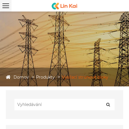
Domov
Produkty
Vysílací strunové bloky