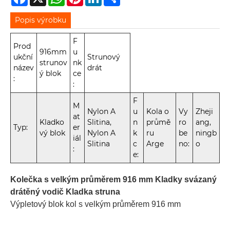
Popis výrobku
F
Prod
916mm
u
ukční
Strunový
strunov
nk
název
drát
ý blok
ce
:
:
F
M
Nylon A
u
Kola o
Vy
Zheji
at
Kladko
Slitina,
n
průmě
ro
ang,
Typ:
er
vý blok
Nylon A
k
ru
be
ningb
iál
Slitina
c
Arge
no:
o
:
e:
Kolečka s velkým průměrem 916 mm Kladky svázaný
drátěný vodič Kladka struna
Výpletový blok kol s velkým průměrem 916 mm