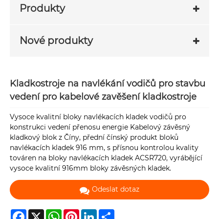
Produkty
Nové produkty
Kladkostroje na navlékání vodičů pro stavbu
vedení pro kabelové zavěšení kladkostroje
Vysoce kvalitní bloky navlékacích kladek vodičů pro
konstrukci vedení přenosu energie Kabelový závěsný
kladkový blok z Číny, přední čínský produkt bloků
navlékacích kladek 916 mm, s přísnou kontrolou kvality
továren na bloky navlékacích kladek ACSR720, vyrábějící
vysoce kvalitní 916mm bloky závěsných kladek.
Odeslat dotaz
Facebook
X
WhatsApp
Pinterest
LinkedIn
Share