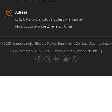
Adresa
č. 6, 1. Rd průmyslová oblast Xiangshan
Ningbo, provincie Zhejiang, Čína
 © 2023 Ningbo Lingkai Electric Power Equipment Co., Ltd. Všechna práva 
Links
|
Sitemap
|
RSS
|
XML
|
Zásady ochrany osobních údajů
|