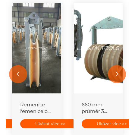


Řemenice
660 mm
řemenice o
průměr 3
průměru 660
kladky
>>
Ukázat více >>
Ukázat více >>
mm svázaný
Vodičová
strunový blok
kladka