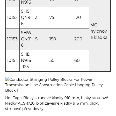
N916
SHS
10152
QN91
3
75
120
6
MC
nylonov
SHW
á kladka
10153
QN91
5
150
200
6
SHD
10151
N916
1
50
60
-125
Hot Tags: Bloky strunové kladky 916 mm, bloky strunové
kladky ACSR720, blok závěsné kladky 916 mm, bloky
strunové převodovky