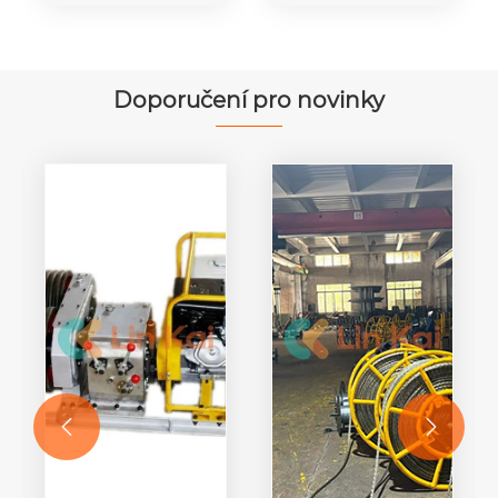
s nylonovými
Stringové
koly Součásti
bloky z
pro přenos
nylonové
energie
kladky
Doporučení pro novinky

