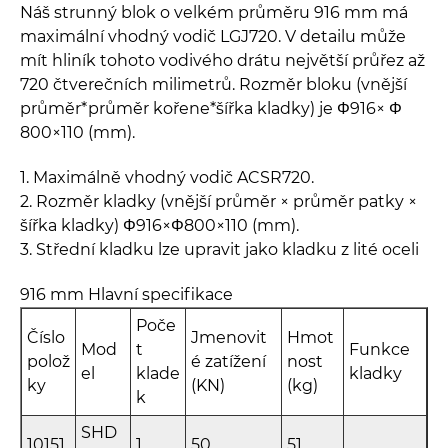
Náš strunný blok o velkém průměru 916 mm má
maximální vhodný vodič LGJ720. V detailu může
mít hliník tohoto vodivého drátu největší průřez až
720 čtverečních milimetrů. Rozměr bloku (vnější
průměr*průměr kořene*šířka kladky) je Φ916× Φ
800×110 (mm).
1. Maximálně vhodný vodič ACSR720.
2. Rozměr kladky (vnější průměr × průměr patky ×
šířka kladky) Φ916×Φ800×110 (mm).
3. Střední kladku lze upravit jako kladku z lité oceli
916 mm Hlavní specifikace
Poče
Číslo
Jmenovit
Hmot
Mod
t
Funkce
polož
é zatížení
nost
el
klade
kladky
ky
(KN)
(kg)
k
SHD
10151
1
50
51