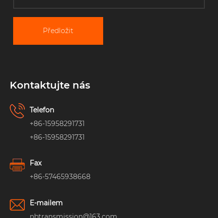
Předložit
Kontaktujte nás
Telefon
+86-15958291731
+86-15958291731
Fax
+86-57465938668
E-mailem
nbtransmission@163.com