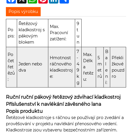
Popis výrobku
Řetězový
9
Max.
Po
kladkostroj s
t
Pracovní
pis:
pákovým
u
zatížení:
blokem
n
7
B
Po
Max.
Hmotnost
-
5
a
Překli
čet
Délk
Jeden nebo
ráčnového
4
m
l
žkové
řet
a
dva
kladkostroj
9
et
e
pouzd
ězů
řetěz
e:
k
rů
n
ro
:
u:
g
í:
Ruční ruční pákový řetězový zdvihací kladkostroj
Příslušenství k navlékání závěsného lana
Popis produktu
Řetězové kladkostroje s ráčnou se používají pro zvedání a
prověšování v projektu navlékání přenosového vedení.
Kladkostroje jsou vybaveny bezpečnostním zařízením.