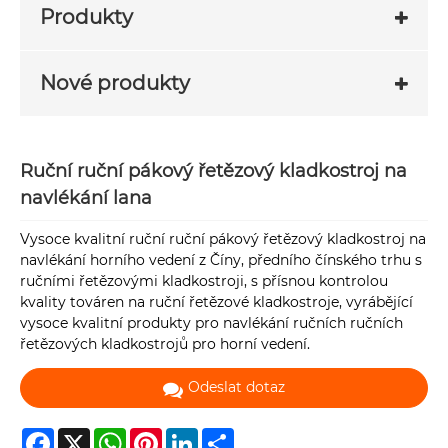
Produkty
Nové produkty
Ruční ruční pákový řetězový kladkostroj na
navlékání lana
Vysoce kvalitní ruční ruční pákový řetězový kladkostroj na
navlékání horního vedení z Číny, předního čínského trhu s
ručními řetězovými kladkostroji, s přísnou kontrolou
kvality továren na ruční řetězové kladkostroje, vyrábějící
vysoce kvalitní produkty pro navlékání ručních ručních
řetězových kladkostrojů pro horní vedení.
Odeslat dotaz
Facebook
X
WhatsApp
Pinterest
LinkedIn
Share