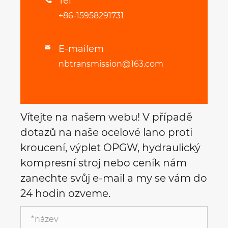
Tel
+86-15958291731
E-mailem

nbtransmission@163.com
Vítejte na našem webu! V případě
dotazů na naše ocelové lano proti
kroucení, výplet OPGW, hydraulický
kompresní stroj nebo ceník nám
zanechte svůj e-mail a my se vám do
24 hodin ozveme.