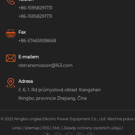
+86-15958291731
+86-15958291731
Fax
+86-57465938668
E-mailem
nbtransmission@163.com
Adresa
č. 6, 1. Rd průmyslová oblast Xiangshan
Ningbo, provincie Zhejiang, Čína
 © 2023 Ningbo Lingkai Electric Power Equipment Co., Ltd. Všechna práva 
Links
|
Sitemap
|
RSS
|
XML
|
Zásady ochrany osobních údajů
|