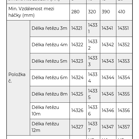
Min. Vzdálenost mezi
280
320
390
410
háčky (mm)
1433
Délka řetězu 3m
14321
14341
14351
1
1433
Délka řetězu 4m
14322
14342
14352
2
1433
Délka řetězu 5m
14323
14343
14353
3
Položka
1433
Délka řetězu 6m
14324
14344
14354
č.
4
1433
Délka řetězu 8m
14325
14345
14355
5
Délka řetězu
1433
14326
14346
14356
10m
6
Délka řetězu
1433
14327
14347
14357
12m
7