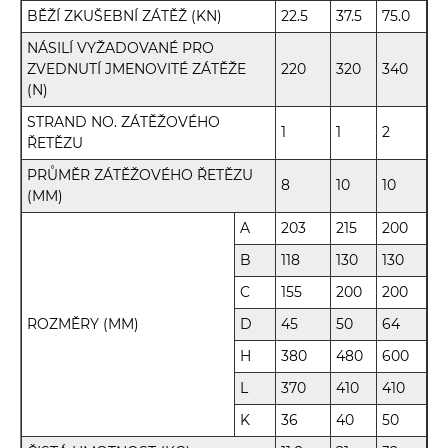
BĚŽÍ ZKUŠEBNÍ ZÁTĚŽ (KN)
22.5
37.5
75.0
NÁSILÍ VYŽADOVANÉ PRO
ZVEDNUTÍ JMENOVITÉ ZÁTĚŽE
220
320
340
(N)
STRAND NO. ZÁTĚŽOVÉHO
1
1
2
ŘETĚZU
PRŮMĚR ZÁTĚŽOVÉHO ŘETĚZU
8
10
10
(MM)
A
203
215
200
B
118
130
130
C
155
200
200
ROZMĚRY (MM)
D
45
50
64
H
380
480
600
L
370
410
410
K
36
40
50