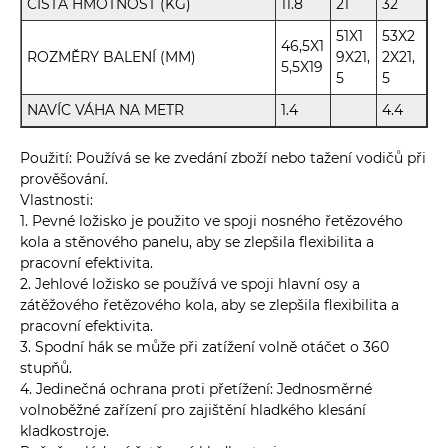
ČISTÁ HMOTNOST (KG)
11.8
21
32
51X1
53X2
46,5X1
ROZMĚRY BALENÍ (MM)
9X21,
2X21,
5,5X19
5
5
NAVÍC VÁHA NA METR
1.4
4.4
Použití: Používá se ke zvedání zboží nebo tažení vodičů při
prověšování.
Vlastnosti:
1. Pevné ložisko je použito ve spoji nosného řetězového
kola a stěnového panelu, aby se zlepšila flexibilita a
pracovní efektivita.
2. Jehlové ložisko se používá ve spoji hlavní osy a
zátěžového řetězového kola, aby se zlepšila flexibilita a
pracovní efektivita.
3. Spodní hák se může při zatížení volně otáčet o 360
stupňů.
4. Jedinečná ochrana proti přetížení: Jednosměrné
volnoběžné zařízení pro zajištění hladkého klesání
kladkostroje.