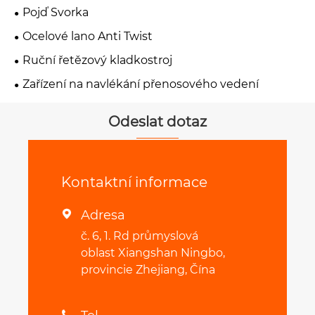
Pojď Svorka
Ocelové lano Anti Twist
Ruční řetězový kladkostroj
Zařízení na navlékání přenosového vedení
Odeslat dotaz
Kontaktní informace
Adresa

č. 6, 1. Rd průmyslová
oblast Xiangshan Ningbo,
provincie Zhejiang, Čína
