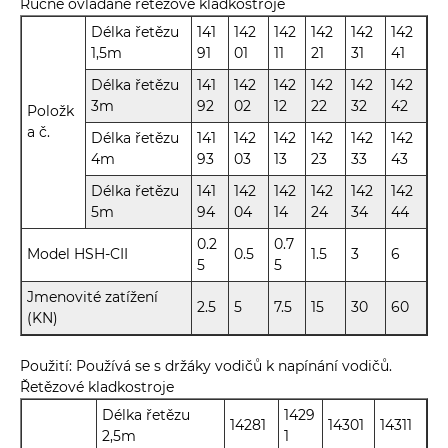
Ručně ovládané řetězové kladkostroje
Délka řetězu
141
142
142
142
142
142
1,5m
91
01
11
21
31
41
Délka řetězu
141
142
142
142
142
142
3m
92
02
12
22
32
42
Položk
a č.
Délka řetězu
141
142
142
142
142
142
4m
93
03
13
23
33
43
Délka řetězu
141
142
142
142
142
142
5m
94
04
14
24
34
44
0.2
0.7
Model HSH-CII
0.5
1.5
3
6
5
5
Jmenovité zatížení
2.5
5
7.5
15
30
60
(KN)
Použití: Používá se s držáky vodičů k napínání vodičů.
Řetězové kladkostroje
Délka řetězu
1429
14281
14301
14311
2,5m
1