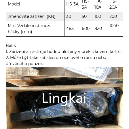
HS-
HA-
HS-
Model
HS-3A
5A
10A
20A
Jmenovité zatížení (KN)
30
50
100
200
Min. Vzdálenost mezi
1040
485
600
820
háčky (mm)
Balík
1. Zařízení a nástroje budou uloženy v překližkovém kufru.
2. Může být také zabalen do ocelového rámu nebo
dřevěného pouzdra.