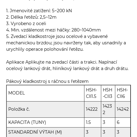
1. Jmenovité zatížení: 5~200 kN
2. Délka řetězů: 2,5~12m
3. Vyrobeno z oceli
4. Min. vzdálenost mezi háčky: 280~1040mm
5. Zvedací kladkostroje jsou ocelové a vybavené
mechanickou brzdou; jsou navrženy tak, aby usnadnily a
urychlily operace polohování řetězu.
Aplikace Aplikujte na zvedací části a trakci. Napínací
ocelový lankový drát, hliníkový lankový drát a druh drátu.
Pákový kladkostroj s ráčnou s řetězem
HSH-
HSH
HSH-
MODEL
CII1.5
-CII3
CII6
1423
Položka č.
14222
14242
2
KAPACITA (TUNY)
1.5
3
6
STANDARDNÍ VÝTAH (M)
3
3
3