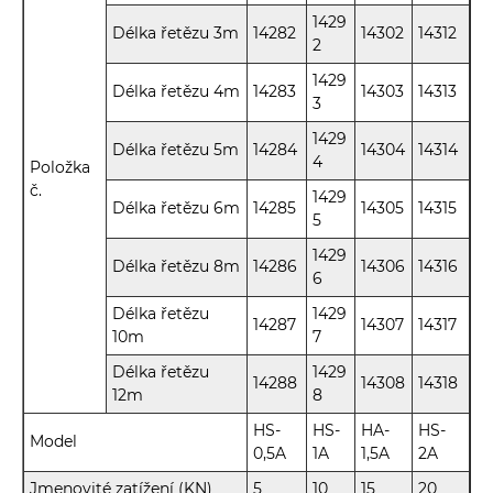
1429
Délka řetězu 3m
14282
14302
14312
2
1429
Délka řetězu 4m
14283
14303
14313
3
1429
Délka řetězu 5m
14284
14304
14314
4
Položka
č.
1429
Délka řetězu 6m
14285
14305
14315
5
1429
Délka řetězu 8m
14286
14306
14316
6
Délka řetězu
1429
14287
14307
14317
10m
7
Délka řetězu
1429
14288
14308
14318
12m
8
HS-
HS-
HA-
HS-
Model
0,5A
1A
1,5A
2A
Jmenovité zatížení (KN)
5
10
15
20