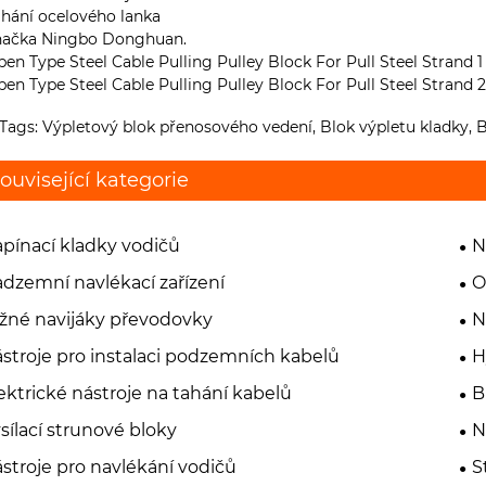
ahání ocelového lanka
Značka Ningbo Donghuan.
Tags: Výpletový blok přenosového vedení, Blok výpletu kladky,
ouvisející kategorie
pínací kladky vodičů
N
dzemní navlékací zařízení
O
žné navijáky převodovky
N
stroje pro instalaci podzemních kabelů
H
ektrické nástroje na tahání kabelů
B
sílací strunové bloky
N
stroje pro navlékání vodičů
S