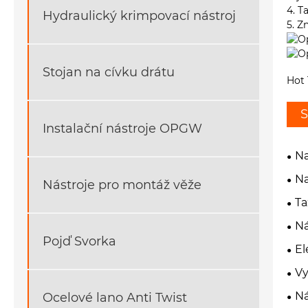
4. T
Hydraulický krimpovací nástroj
5. 
Stojan na cívku drátu
Hot 
S
Instalační nástroje OPGW
Na
Na
Nástroje pro montáž věže
Ta
Ná
Pojď Svorka
El
Vy
Ná
Ocelové lano Anti Twist