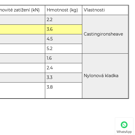
ovité zatížení (kN)
Hmotnost (kg)
Vlastnosti
2.2
3.6
Castingironsheave
4.5
5.2
1.6
2.4
Nylonová kladka
3.3
3.8
WhatsApp