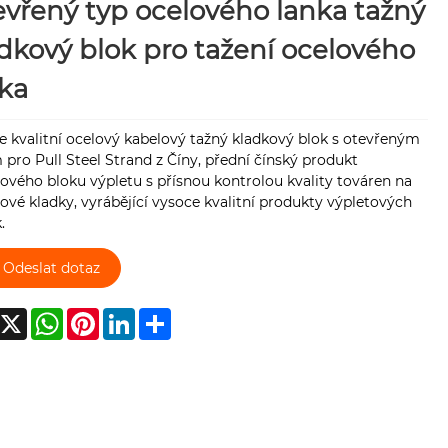
vřený typ ocelového lanka tažný
dkový blok pro tažení ocelového
ka
 kvalitní ocelový kabelový tažný kladkový blok s otevřeným
pro Pull Steel Strand z Číny, přední čínský produkt
ového bloku výpletu s přísnou kontrolou kvality továren na
ové kladky, vyrábějící vysoce kvalitní produkty výpletových
.
Odeslat dotaz
acebook
X
WhatsApp
Pinterest
LinkedIn
Share