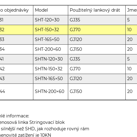
lo objednávky
Model
Použitelný lankový drát
Jmen
31
SHT-120×30
GJ35
5
32
SHT-150×32
GJ70
10
33
SHT-165×50
GJ120
20
34
SHT-200×60
GJ150
20
41
SHTN-120×30
GJ35
5
42
SHTN-150×32
GJ70
10
43
SHTN-165×50
GJ120
20
344
SHTN-200×60
GJ150
20
lé informace:
řenosová linka Stringovací blok
e silnější než SHD, jak rozhoduje rovný rám
menovité zatížení je 10KN