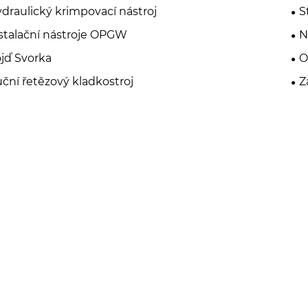
draulický krimpovací nástroj
S
stalační nástroje OPGW
N
jď Svorka
O
ční řetězový kladkostroj
Z