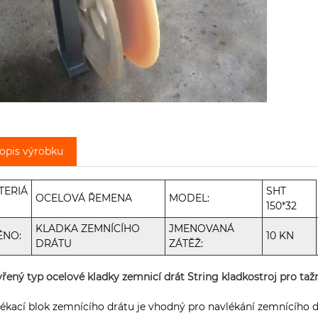
opis výrobku
TERIÁ
SHT
OCELOVÁ ŘEMENA
MODEL:
150*32
KLADKA ZEMNÍCÍHO
JMENOVANÁ
ÉNO:
10 KN
DRÁTU
ZÁTĚŽ:
řený typ ocelové kladky zemnicí drát String kladkostroj pro taž
ékací blok zemnícího drátu je vhodný pro navlékání zemnícího d