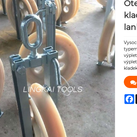
Ote
kla
lan
Vysoce
typem 
výplet
výplet
kladek
F