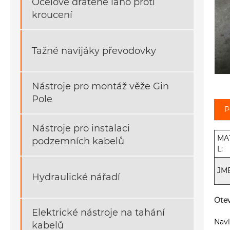
Ocelové drátěné lano proti
kroucení
Tažné navijáky převodovky
Nástroje pro montáž věže Gin
Pole
P
Nástroje pro instalaci
MA
podzemních kabelů
L:
JM
Hydraulické nářadí
Otev
Elektrické nástroje na tahání
Navl
kabelů