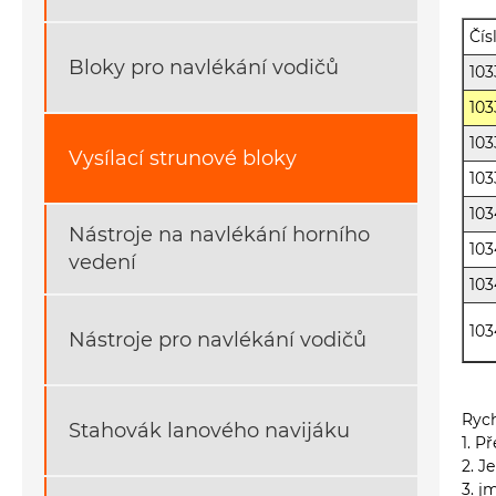
Čís
Bloky pro navlékání vodičů
103
103
103
Vysílací strunové bloky
103
103
Nástroje na navlékání horního
103
vedení
103
10
Nástroje pro navlékání vodičů
Rych
Stahovák lanového navijáku
1. P
2. J
3. j