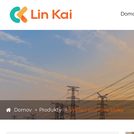
Dom
Domov
Produkty
Vysílací strunové bloky