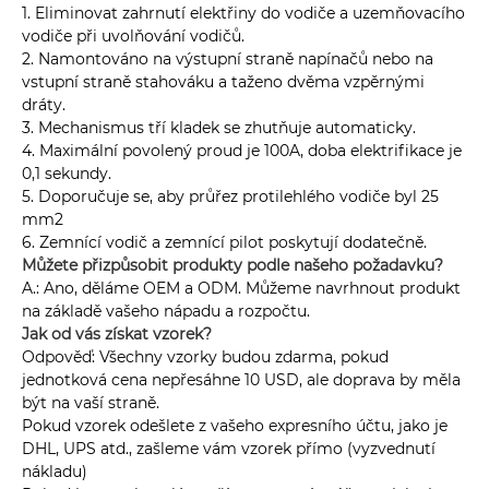
1. Eliminovat zahrnutí elektřiny do vodiče a uzemňovacího
vodiče při uvolňování vodičů.
2. Namontováno na výstupní straně napínačů nebo na
vstupní straně stahováku a taženo dvěma vzpěrnými
dráty.
3. Mechanismus tří kladek se zhutňuje automaticky.
4. Maximální povolený proud je 100A, doba elektrifikace je
0,1 sekundy.
5. Doporučuje se, aby průřez protilehlého vodiče byl 25
mm2
6. Zemnící vodič a zemnící pilot poskytují dodatečně.
Můžete přizpůsobit produkty podle našeho požadavku?
A.: Ano, děláme OEM a ODM. Můžeme navrhnout produkt
na základě vašeho nápadu a rozpočtu.
Jak od vás získat vzorek?
Odpověď: Všechny vzorky budou zdarma, pokud
jednotková cena nepřesáhne 10 USD, ale doprava by měla
být na vaší straně.
Pokud vzorek odešlete z vašeho expresního účtu, jako je
DHL, UPS atd., zašleme vám vzorek přímo (vyzvednutí
nákladu)