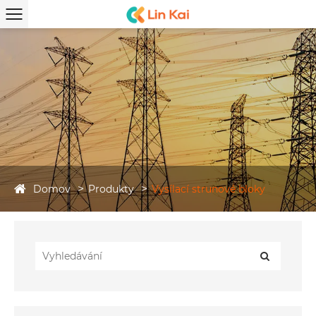
Domov
Produkty
Vysílací strunové bloky