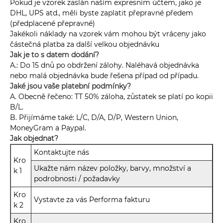
Pokud je vzorek zaslán naším expresním účtem, jako je
DHL, UPS atd., měli byste zaplatit přepravné předem
(předplacené přepravné)
Jakékoli náklady na vzorek vám mohou být vráceny jako
částečná platba za další velkou objednávku
Jak je to s datem dodání?
A.: Do 15 dnů po obdržení zálohy. Naléhavá objednávka
nebo malá objednávka bude řešena případ od případu.
Jaké jsou vaše platební podmínky?
A. Obecně řečeno: TT 50% záloha, zůstatek se platí po kopii
B/L.
B. Přijímáme také: L/C, D/A, D/P, Western Union,
MoneyGram a Paypal.
Jak objednat?
Kontaktujte nás
Kro
Ukažte nám název položky, barvy, množství a
k 1
podrobnosti / požadavky
Kro
Vystavte za vás Performa fakturu
k 2
Kro