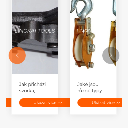


Jak přichází
Jaké jsou
svorka,
různé typy
zlepšuje
stojanů na
>>
Ukázat více >>
Ukázat více >>
efektivitu
drátěné cívky
zvedání a
dostupné na
tahání?
trhu?