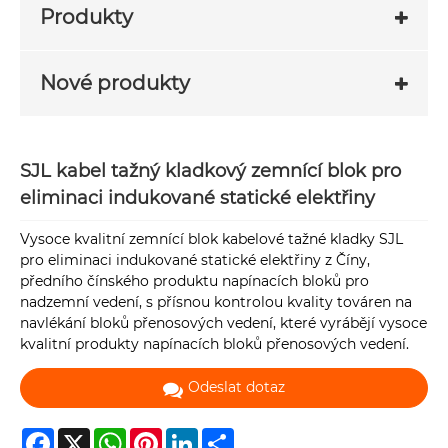
Produkty
Nové produkty
SJL kabel tažný kladkový zemnící blok pro
eliminaci indukované statické elektřiny
Vysoce kvalitní zemnící blok kabelové tažné kladky SJL
pro eliminaci indukované statické elektřiny z Číny,
předního čínského produktu napínacích bloků pro
nadzemní vedení, s přísnou kontrolou kvality továren na
navlékání bloků přenosových vedení, které vyrábějí vysoce
kvalitní produkty napínacích bloků přenosových vedení.
Odeslat dotaz
Facebook
X
WhatsApp
Pinterest
LinkedIn
Share