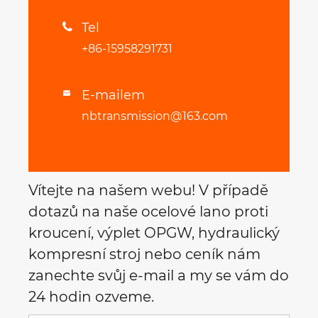
Tel

+86-15958291731
E-mailem

nbtransmission@163.com
Vítejte na našem webu! V případě
dotazů na naše ocelové lano proti
kroucení, výplet OPGW, hydraulický
kompresní stroj nebo ceník nám
zanechte svůj e-mail a my se vám do
24 hodin ozveme.