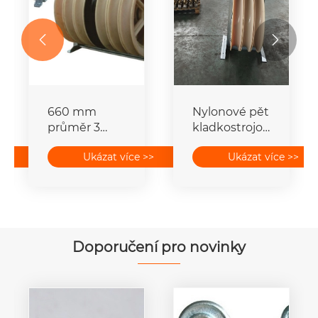


660 mm
Nylonové pět
průměr 3
kladkostrojové
kladky
navlékací
>>
Ukázat více >>
Ukázat více >>
Vodičová
bloky pro
kladka
navlékání
Stringové
vodičů
bloky z
nylonové
kladky
Doporučení pro novinky