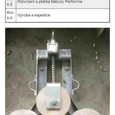
Potvrzení a platba faktury Performa
k 3
Kro
Výroba a expedice
k 4