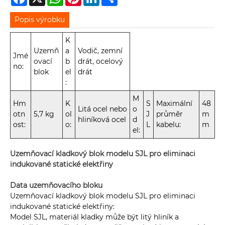
Popis výrobku
K
Uzemň
a
Vodič, zemní
Jmé
ovací
b
drát, ocelový
no:
blok
el
drát
:
M
Hm
K
S
Maximální
48
Litá ocel nebo
o
otn
5,7 kg
ol
J
průměr
m
hliníková ocel
d
ost:
o:
L
kabelu:
m
el:
Uzemňovací kladkový blok modelu SJL pro eliminaci
indukované statické elektřiny
Data uzemňovacího bloku
Uzemňovací kladkový blok modelu SJL pro eliminaci
indukované statické elektřiny:
Model SJL, materiál kladky může být litý hliník a