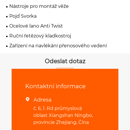
Nástroje pro montáž věže
Pojď Svorka
Ocelové lano Anti Twist
Ruční řetězový kladkostroj
Zařízení na navlékání přenosového vedení
Odeslat dotaz
Kontaktní informace
Adresa

č. 6, 1. Rd průmyslová
oblast Xiangshan Ningbo,
provincie Zhejiang, Čína