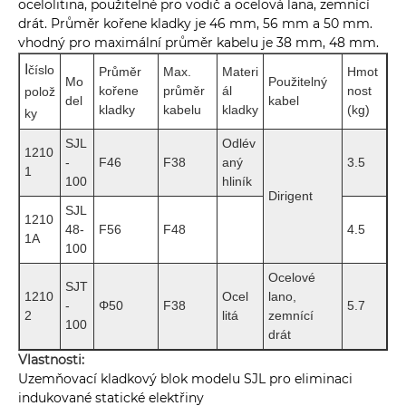
ocelolitina, použitelné pro vodič a ocelová lana, zemnící
drát. Průměr kořene kladky je 46 mm, 56 mm a 50 mm.
vhodný pro maximální průměr kabelu je 38 mm, 48 mm.
I
číslo
Průměr
Max.
Materi
Hmot
Mo
Použitelný
kořene
průměr
ál
nost
polož
del
kabel
kladky
kabelu
kladky
(kg)
ky
SJL
Odlév
1210
-
F46
F38
aný
3.5
1
100
hliník
Dirigent
SJL
1210
48-
F56
F48
4.5
1A
100
Ocelové
SJT
1210
Ocel
lano,
-
Φ50
F38
5.7
2
litá
zemnící
100
drát
Vlastnosti:
Uzemňovací kladkový blok modelu SJL pro eliminaci
indukované statické elektřiny