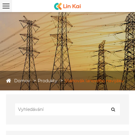
Domov
Produkty
Stahovák lanového navijáku