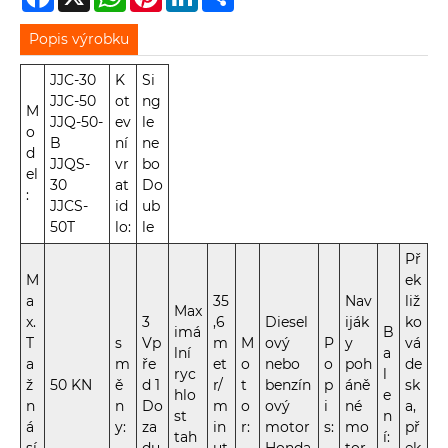
Popis výrobku
JJC-30
K
Si
JJC-50
ot
ng
M
JJQ-50-
ev
le
o
B
ní
ne
d
JJQS-
vr
bo
el
30
at
Do
:
JJCS-
id
ub
50T
lo:
le
Př
M
ek
a
35
Nav
liž
Max
x.
3
,6
Diesel
iják
ko
imá
B
T
s
Vp
m
M
ový
P
y
vá
lní
a
a
m
ře
et
o
nebo
o
poh
de
ryc
l
ž
50 KN
ě
d 1
r/
t
benzín
p
áně
sk
hlo
e
n
n
Do
m
o
ový
i
né
a,
st
n
á
y:
za
in
r:
motor
s:
mo
př
tah
í: