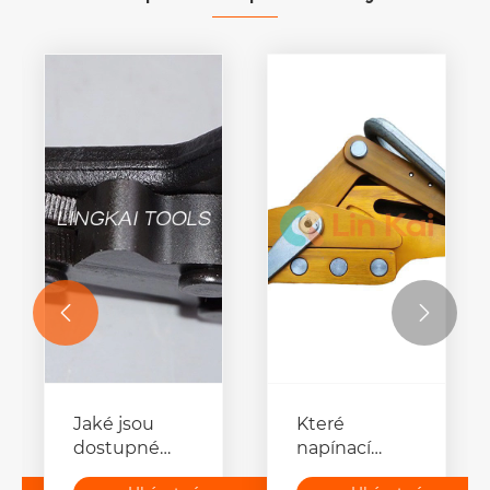
kolem


Jaké jsou
Které
dostupné
napínací
různé typy
zařízení