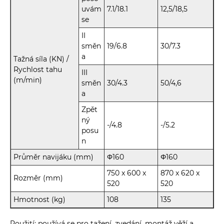
uvám
7.1/18.1
12,5/18,5
se
II
směn
19/6.8
30/7.3
a
Tažná síla (KN) /
Rychlost tahu
III
(m/min)
směn
30/4.3
50/4,6
a
Zpět
ný
-/4.8
-/5.2
posu
n
Průměr navijáku (mm)
Φ160
Φ160
750 x 600 x
870 x 620 x
Rozměr (mm)
520
520
Hmotnost (kg)
108
135
Použití: používá se pro tažení, zvedání, montáž věží a