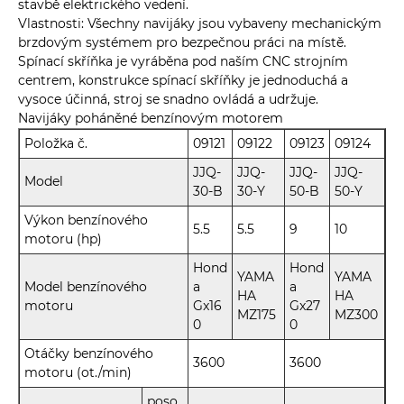
stavbě elektrického vedení.
Vlastnosti: Všechny navijáky jsou vybaveny mechanickým
brzdovým systémem pro bezpečnou práci na místě.
Spínací skříňka je vyráběna pod naším CNC strojním
centrem, konstrukce spínací skříňky je jednoduchá a
vysoce účinná, stroj se snadno ovládá a udržuje.
Navijáky poháněné benzínovým motorem
Položka č.
09121
09122
09123
09124
JJQ-
JJQ-
JJQ-
JJQ-
Model
30-B
30-Y
50-B
50-Y
Výkon benzínového
5.5
5.5
9
10
motoru (hp)
Hond
Hond
YAMA
YAMA
Model benzínového
a
a
HA
HA
motoru
Gx16
Gx27
MZ175
MZ300
0
0
Otáčky benzínového
3600
3600
motoru (ot./min)
poso