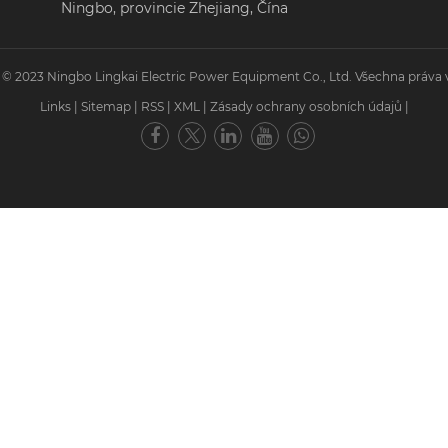
Ningbo, provincie Zhejiang, Čína
 © 2023 Ningbo Lingkai Electric Power Equipment Co., Ltd. Všechna práva 
Links
|
Sitemap
|
RSS
|
XML
|
Zásady ochrany osobních údajů
|