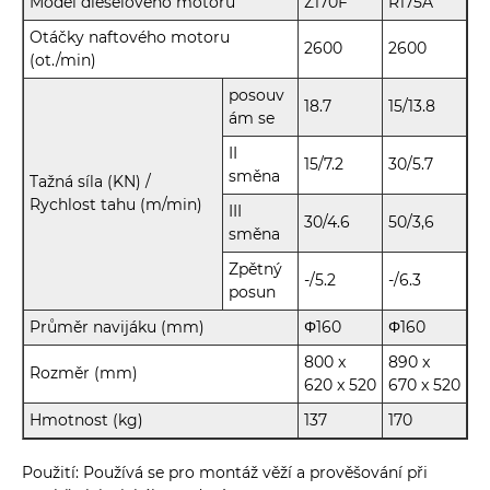
Model dieselového motoru
Z170F
R175A
Otáčky naftového motoru
2600
2600
(ot./min)
posouv
18.7
15/13.8
ám se
II
15/7.2
30/5.7
směna
Tažná síla (KN) /
Rychlost tahu (m/min)
III
30/4.6
50/3,6
směna
Zpětný
-/5.2
-/6.3
posun
Průměr navijáku (mm)
Φ160
Φ160
800 x
890 x
Rozměr (mm)
620 x 520
670 x 520
Hmotnost (kg)
137
170
Použití: Používá se pro montáž věží a prověšování při