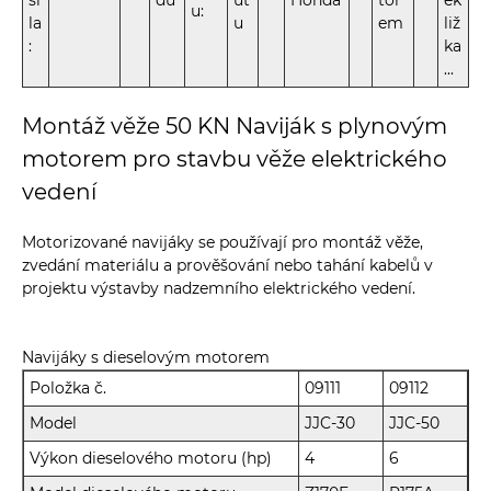
sí
du
ut
Honda
tor
ek
u:
la
u
em
liž
:
ka
...
Montáž věže 50 KN Naviják s plynovým
motorem pro stavbu věže elektrického
vedení
Motorizované navijáky se používají pro montáž věže,
zvedání materiálu a prověšování nebo tahání kabelů v
projektu výstavby nadzemního elektrického vedení.
Navijáky s dieselovým motorem
Položka č.
09111
09112
Model
JJC-30
JJC-50
Výkon dieselového motoru (hp)
4
6