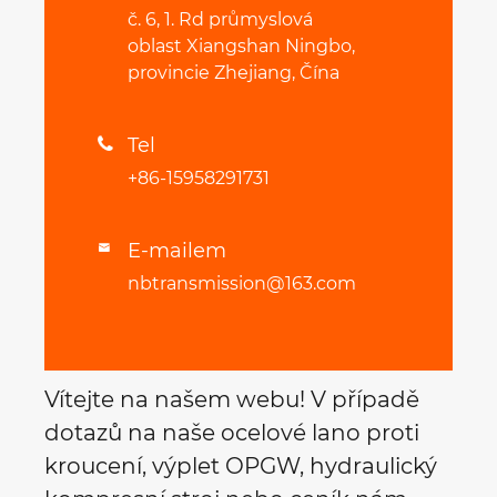
č. 6, 1. Rd průmyslová
oblast Xiangshan Ningbo,
provincie Zhejiang, Čína
Tel

+86-15958291731
E-mailem

nbtransmission@163.com
Vítejte na našem webu! V případě
dotazů na naše ocelové lano proti
kroucení, výplet OPGW, hydraulický