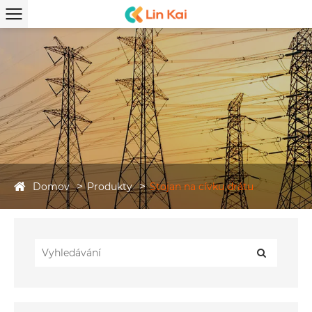
Domov
Produkty
Stojan na cívku drátu