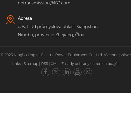
nbtransmission@163.com
Adresa
č. 6, 1. Rd průmyslová oblast Xiangshan
Ningbo, provincie Zhejiang, Čína
 © 2023 Ningbo Lingkai Electric Power Equipment Co., Ltd. Všechna práva 
Links
|
Sitemap
|
RSS
|
XML
|
Zásady ochrany osobních údajů
|