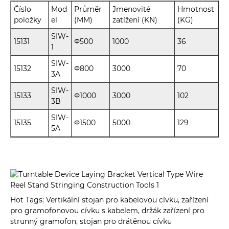
Číslo
Mod
Průměr
Jmenovité
Hmotnost
položky
el
(MM)
zatížení (KN)
(KG)
SIW-
15131
Φ500
1000
36
1
SIW-
15132
Φ800
3000
70
3A
SIW-
15133
Φ1000
3000
102
3B
SIW-
15135
Φ1500
5000
129
5A
Hot Tags: Vertikální stojan pro kabelovou cívku, zařízení
pro gramofonovou cívku s kabelem, držák zařízení pro
strunný gramofon, stojan pro drátěnou cívku