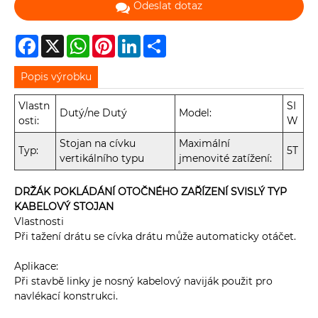
Odeslat dotaz
Facebook
X
WhatsApp
Pinterest
LinkedIn
Share
Popis výrobku
Vlastn
SI
Dutý/ne Dutý
Model:
osti:
W
Stojan na cívku
Maximální
Typ:
5T
vertikálního typu
jmenovité zatížení:
DRŽÁK POKLÁDÁNÍ OTOČNÉHO ZAŘÍZENÍ SVISLÝ TYP
KABELOVÝ STOJAN
Vlastnosti
Při tažení drátu se cívka drátu může automaticky otáčet.
Aplikace:
Při stavbě linky je nosný kabelový naviják použit pro
navlékací konstrukci.