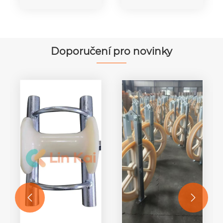
kabel výtahu
zařízení 5 - 10
Zvedák
tun s koly
bubnu 5 - 20
tun
Doporučení pro novinky

