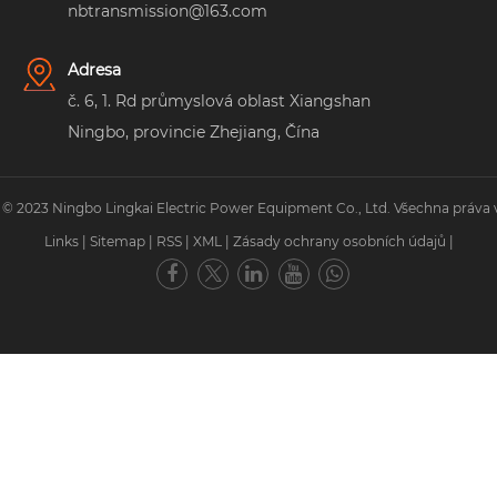
nbtransmission@163.com
Adresa
č. 6, 1. Rd průmyslová oblast Xiangshan
Ningbo, provincie Zhejiang, Čína
 © 2023 Ningbo Lingkai Electric Power Equipment Co., Ltd. Všechna práva 
Links
|
Sitemap
|
RSS
|
XML
|
Zásady ochrany osobních údajů
|