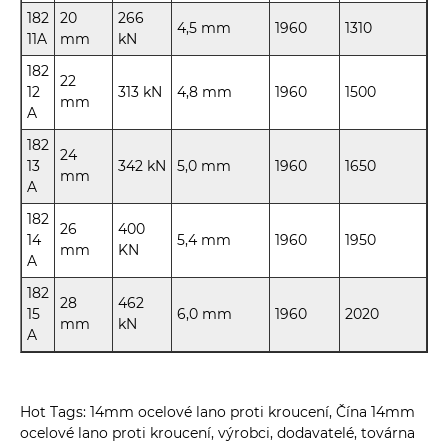
182
20
266
4,5 mm
1960
1310
11A
mm
kN
182
22
12
313 kN
4,8 mm
1960
1500
mm
A
182
24
13
342 kN
5,0 mm
1960
1650
mm
A
182
26
400
14
5,4 mm
1960
1950
mm
KN
A
182
28
462
15
6,0 mm
1960
2020
mm
kN
A
Hot Tags: 14mm ocelové lano proti kroucení, Čína 14mm
ocelové lano proti kroucení, výrobci, dodavatelé, továrna