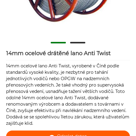
14mm ocelové drátěné lano Anti Twist
14mm ocelové lano Anti Twist, vyrobené v Číně podle
standardů vysoké kvality, je nezbytné pro tahání
jednotlivých vodičů nebo OPGW na nadzemních
přenosových vedeních. Je také vhodný pro supervysoká
přenosová vedení, usnadňuje tažení větších vodičů. Toto
odolné 14mm ocelové lano Anti Twist, dodávané
renomovaným výrobcem a dodavatelem s továrnami v
Číně, zvyšuje efektivitu při navlékání nadzemního vedení.
Dodává se se spolehlivou 1letou zárukou, která uživatelům
zajišťuje klid.