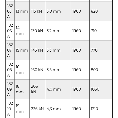
182
05
13 mm
115 kN
3,0 mm
1960
620
A
182
14
06
130 kN
3,2 mm
1960
710
mm
A
182
07
15 mm
143 kN
3,3 mm
1960
770
A
182
16
08
160 kN
3,5 mm
1960
800
mm
A
182
18
206
09
4,0 mm
1960
1060
mm
kN
A
182
19
10
236 kN
4,3 mm
1960
1210
mm
A