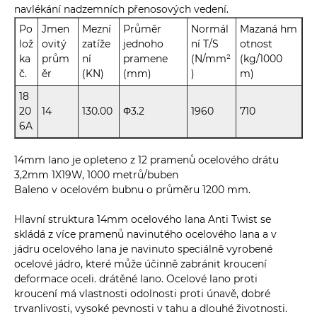
navlékání nadzemních přenosových vedení.
Po
Jmen
Mezní
Průměr
Normál
Mazaná hm
lož
ovitý
zatíže
jednoho
ní T/S
otnost
ka
prům
ní
pramene
(N/mm²
(kg/1000
č.
ěr
(KN)
(mm)
)
m)
18
20
14
130.00
Φ3.2
1960
710
6A
14mm lano je opleteno z 12 pramenů ocelového drátu
3,2mm 1X19W, 1000 metrů/buben
Baleno v ocelovém bubnu o průměru 1200 mm.
Hlavní struktura 14mm ocelového lana Anti Twist se
skládá z více pramenů navinutého ocelového lana a v
jádru ocelového lana je navinuto speciálně vyrobené
ocelové jádro, které může účinně zabránit kroucení
deformace oceli. drátěné lano. Ocelové lano proti
kroucení má vlastnosti odolnosti proti únavě, dobré
trvanlivosti, vysoké pevnosti v tahu a dlouhé životnosti.