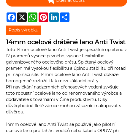
Odeslat dotaz
Facebook
X
WhatsApp
Pinterest
LinkedIn
Share
Popis výrobku
14mm ocelové drátěné lano Anti Twist
Toto 14mm ocelové lano Anti Twist je speciálně opleteno z
12 pramenů vysoce pevného, ​​vysoce flexibilního
galvanizovaného ocelového drátu. Splétaný ocelový
pramen má vysokou flexibilitu a úplnou stabilitu při rotaci
při napínací síle. 14mm ocelové lano Anti Twist dokáže
homogenně rozložit tlak mezi základní dráty.
Při navlékání nadzemních přenosových vedení zvyšuje
toto robustní ocelové lano od renomovaného výrobce a
dodavatele s továrnami v Číně produktivitu. Díky
důvěryhodné 1leté záruce mohou zákazníci nakupovat s
důvěrou.
14mm ocelové lano Anti Twist se používá jako pilotní
ocelové lano pro tahání vodičů nebo kabelu OPGW při