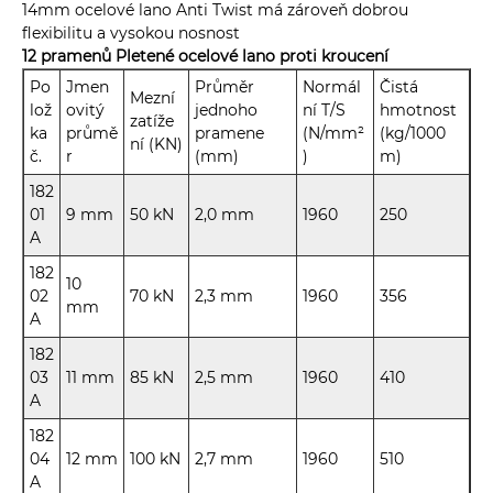
14mm ocelové lano Anti Twist má zároveň dobrou
flexibilitu a vysokou nosnost
12 pramenů Pletené ocelové lano proti kroucení
Po
Jmen
Průměr
Normál
Čistá
Mezní
lož
ovitý
jednoho
ní T/S
hmotnost
zatíže
ka
průmě
pramene
(N/mm²
(kg/1000
ní (KN)
č.
r
(mm)
)
m)
182
01
9 mm
50 kN
2,0 mm
1960
250
A
182
10
02
70 kN
2,3 mm
1960
356
mm
A
182
03
11 mm
85 kN
2,5 mm
1960
410
A
182
04
12 mm
100 kN
2,7 mm
1960
510
A