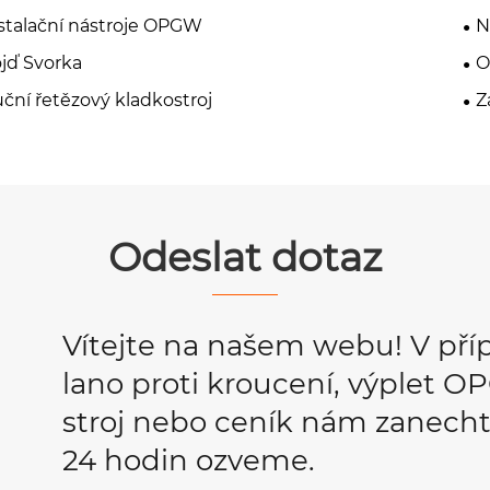
stalační nástroje OPGW
N
jď Svorka
O
ční řetězový kladkostroj
Z
Odeslat dotaz
Vítejte na našem webu! V pří
lano proti kroucení, výplet 
stroj nebo ceník nám zanecht
24 hodin ozveme.