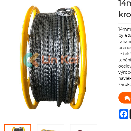
14m
kr
14mm o
byla z
tahán
přeno
je ta
tahání
ocelo
výrobc
navlék
záruk
F