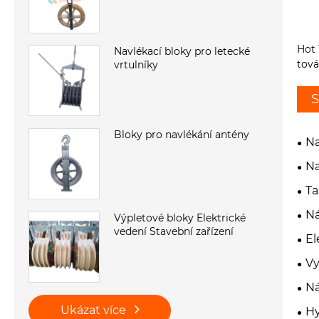
Hot 
Navlékací bloky pro letecké
tov
vrtulníky
S
Bloky pro navlékání antény
Na
Na
Ta
Ná
Výpletové bloky Elektrické
vedení Stavební zařízení
El
Vy
Ná
Ukázat více
Hy