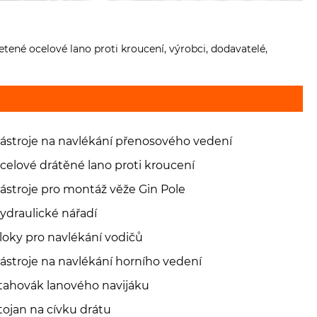
ené ocelové lano proti kroucení, výrobci, dodavatelé,
ástroje na navlékání přenosového vedení
celové drátěné lano proti kroucení
ástroje pro montáž věže Gin Pole
ydraulické nářadí
loky pro navlékání vodičů
ástroje na navlékání horního vedení
tahovák lanového navijáku
tojan na cívku drátu