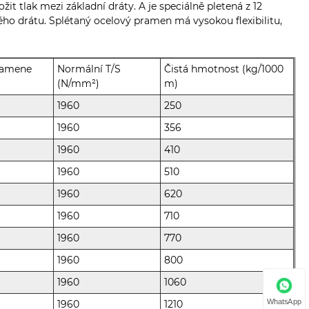
 tlak mezi základní dráty. A je speciálně pletená z 12
ého drátu. Splétaný ocelový pramen má vysokou flexibilitu,
ramene
Normální T/S
Čistá hmotnost (kg/1000
(N/mm²)
m)
1960
250
1960
356
1960
410
1960
510
1960
620
1960
710
1960
770
1960
800
1960
1060
WhatsApp
1960
1210