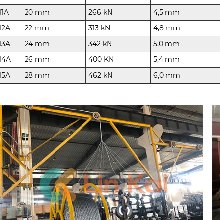
11A
20 mm
266 kN
4,5 mm
12A
22 mm
313 kN
4,8 mm
13A
24 mm
342 kN
5,0 mm
14A
26 mm
400 KN
5,4 mm
15A
28 mm
462 kN
6,0 mm