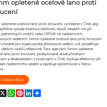
m opletené ocelové lano proti
oucení
pletené ocelové lano proti kroucení, vyrobené v Číně, aby
ajištěna vysoká kvalita a odolnost, slouží zásadní roli při
í jednotlivých vodičů nebo OPGW na nadzemních
sových vedeních. 14mm opletené ocelové lano proti kroucení
ké vhodné pro supervysoká přenosová vedení, což usnadňuje
 větších vodičů efektivně. Toto speciální 14mm opletené
vé lano proti kroucení, poskytované důvěryhodným
em a dodavatelem s továrnami v Číně, zvyšuje efektivitu při
ání nadzemního vedení a zajišťuje spolehlivost s 1letou
ou.
Odeslat dotaz
acebook
X
WhatsApp
Pinterest
LinkedIn
Share