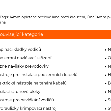
Tags: 14mm opletené ocelové lano proti kroucení, Čína 14mm plet
árna
ouvisející kategorie
pínací kladky vodičů
N
dzemní navlékací zařízení
O
žné navijáky převodovky
N
stroje pro instalaci podzemních kabelů
H
ektrické nástroje na tahání kabelů
B
sílací strunové bloky
N
stroje pro navlékání vodičů
S
draulický krimpovací nástroj
S