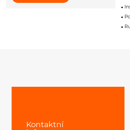
In
Po
Ru
Kontaktní