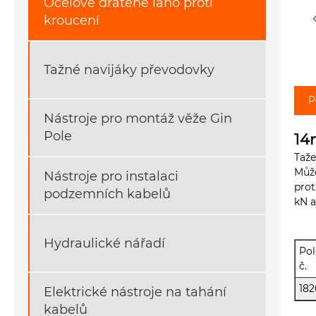
Ocelové drátěné lano proti
kroucení
Tažné navijáky převodovky
P
Nástroje pro montáž věže Gin
Pole
14
Taž
Může
Nástroje pro instalaci
prot
podzemních kabelů
kN a
Hydraulické nářadí
Pol
č.
18
Elektrické nástroje na tahání
kabelů