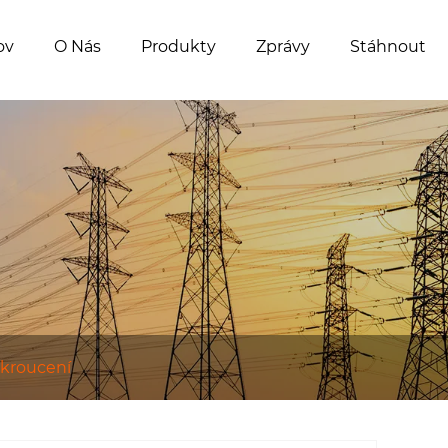
ov
O Nás
Produkty
Zprávy
Stáhnout
 kroucení