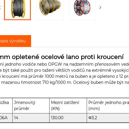
opis výrobku
mm opletené ocelové lano proti kroucení
ení jednoho vodiče nebo OPGW na nadzemním přenosovém vedení
 být také použit pro tažení větších vodičů na extrémně vysoký
i kroucení má průměr 1000 metrů na buben a je opleteno z 12 p
 mazanou hmotnost 710 kg/1000 m. Ocelový buben může být na
ožka
Jmenovitý
Mezní zatížení
Průměr jednoho p
průměr
(KN)
(mm)
206A
14
130.00
Φ3.2