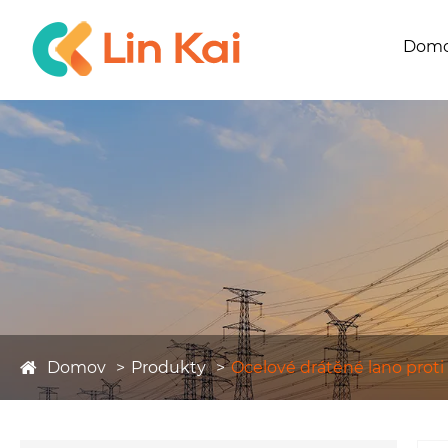
Dom
Domov
Produkty
Ocelové drátěné lano proti