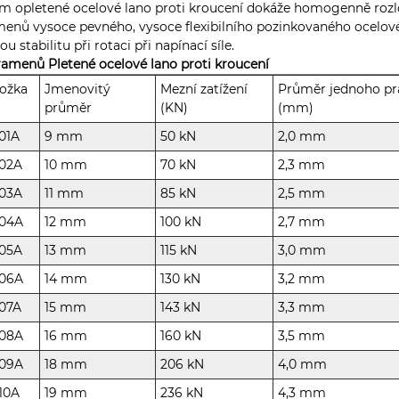
 opletené ocelové lano proti kroucení dokáže homogenně rozložit
enů vysoce pevného, ​​vysoce flexibilního pozinkovaného ocelov
ou stabilitu při rotaci při napínací síle.
ramenů Pletené ocelové lano proti kroucení
ožka
Jmenovitý
Mezní zatížení
Průměr jednoho p
průměr
(KN)
(mm)
01A
9 mm
50 kN
2,0 mm
202A
10 mm
70 kN
2,3 mm
203A
11 mm
85 kN
2,5 mm
204A
12 mm
100 kN
2,7 mm
205A
13 mm
115 kN
3,0 mm
206A
14 mm
130 kN
3,2 mm
207A
15 mm
143 kN
3,3 mm
208A
16 mm
160 kN
3,5 mm
209A
18 mm
206 kN
4,0 mm
10A
19 mm
236 kN
4,3 mm