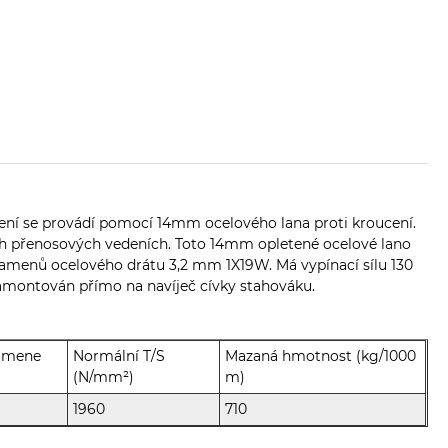
 se provádí pomocí 14mm ocelového lana proti kroucení.
ch přenosových vedeních. Toto 14mm opletené ocelové lano
ramenů ocelového drátu 3,2 mm 1X19W. Má vypínací sílu 130
montován přímo na navíječ cívky stahováku.
ramene
Normální T/S
Mazaná hmotnost (kg/1000
(N/mm²)
m)
1960
710