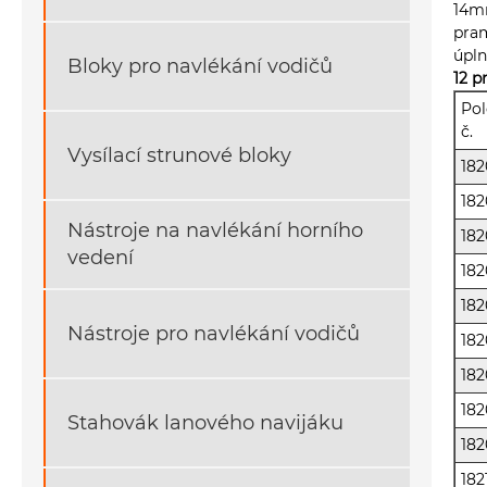
14mm
pram
úpln
Bloky pro navlékání vodičů
12 p
Pol
č.
Vysílací strunové bloky
182
18
Nástroje na navlékání horního
18
vedení
18
18
Nástroje pro navlékání vodičů
18
18
18
Stahovák lanového navijáku
18
182