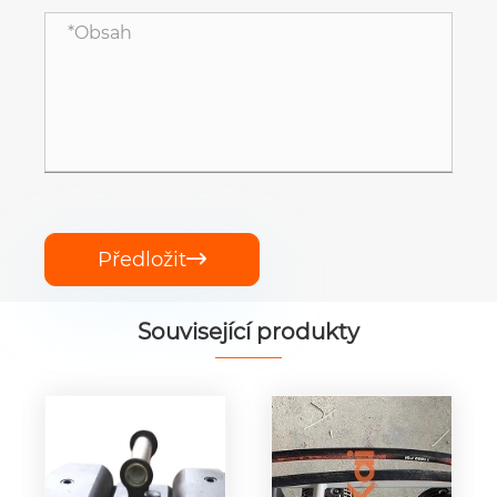
Předložit

Související produkty