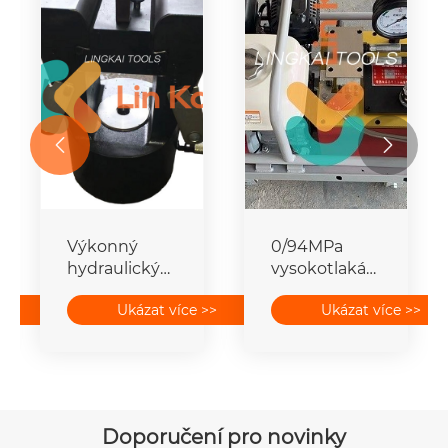


Výkonný
0/94MPa
hydraulický
vysokotlaká
kompresor s
hydraulická
>>
Ukázat více >>
Ukázat více >>
motorizovaným
čerpací
čerpadlem
stanice s
výpletu
plynovým
převodového
motorem
potrubí
HONDA
Doporučení pro novinky