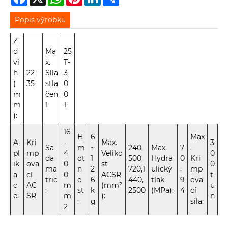
Popis výrobku
Z
d
Ma
25
vi
x.
T-
h
22-
Síla
3
(
35
stla
0
m
čen
0
m
í:
T
):
16
H
6
Max
A
Kri
-
Max.
3
Sa
m
~
240,
Max.
7
.
pl
mp
4
Veliko
0
da
ot
1
500,
Hydra
0
Kri
ik
ova
0
st
0
ma
n
2
720,1
ulický
,
mp
a
cí
0
ACSR
t
tric
o
6
440,
tlak
9
ova
c
AC
m
(mm²
u
:
st
k
2500
(MPa):
4
cí
e:
SR
m
):
n
:
g
síla:
2