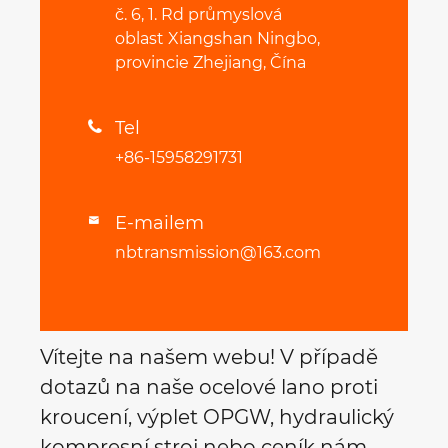
č. 6, 1. Rd průmyslová
oblast Xiangshan Ningbo,
provincie Zhejiang, Čína
Tel

+86-15958291731
E-mailem

nbtransmission@163.com
Vítejte na našem webu! V případě
dotazů na naše ocelové lano proti
kroucení, výplet OPGW, hydraulický
kompresní stroj nebo ceník nám