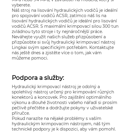
vyberete.
Náš stroj na lisování hydraulických vodičů je ideální
pro spojování vodičů ACSR, zatímco náš lis na
lisování hydraulických vodičů je ideální pro lisování
vodičů ACSR. S maximální krimpovací silou 300 tun
zvládnou tyto stroje i ty nejnáročnější práce.
Neváhejte využít našich služeb přizpůsobení a
přizpůsobte si svůj hydraulický krimpovací nástroj
Lingkai svým specifickým potřebám. Kontaktujte
nás ještě dnes a zjistěte více o tom, jak vám
můžeme pomoci.
Podpora a služby:
Hydraulický krimpovací nástroj je odolný a
spolehlivý nástroj určený pro krimpování různých
konektorů a koncovek. Pro zajištění optimálního
výkonu a dlouhé životnosti vašeho nářadí si prosím
pečlivě přečtěte a dodržujte pokyny v uživatelské
příručce.
Pokud narazíte na nějaké problémy s vaším
hydraulickým krimpovacím nástrojem, náš tým
technické podpory je k dispozici, aby vám pomohl.