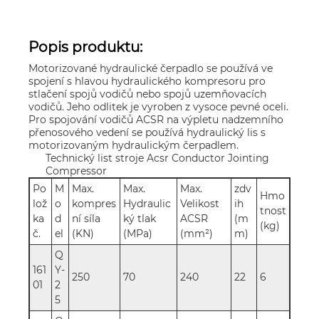
Popis produktu:
Motorizované hydraulické čerpadlo se používá ve
spojení s hlavou hydraulického kompresoru pro
stlačení spojů vodičů nebo spojů uzemňovacích
vodičů. Jeho odlitek je vyroben z vysoce pevné oceli.
Pro spojování vodičů ACSR na výpletu nadzemního
přenosového vedení se používá hydraulický lis s
motorizovaným hydraulickým čerpadlem.
Technický list stroje Acsr Conductor Jointing
Compressor
Po
M
Max.
Max.
Max.
zdv
Hmo
lož
o
kompres
Hydraulic
Velikost
ih
tnost
ka
d
ní síla
ký tlak
ACSR
(m
(kg)
č.
el
(KN)
(MPa)
(mm²)
m)
Q
161
Y-
250
70
240
22
6
01
2
5