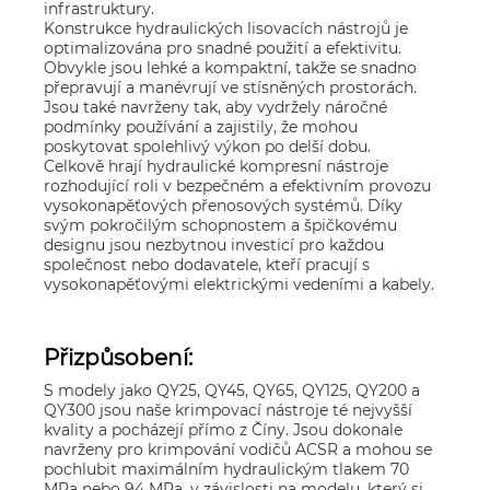
infrastruktury.
Konstrukce hydraulických lisovacích nástrojů je
optimalizována pro snadné použití a efektivitu.
Obvykle jsou lehké a kompaktní, takže se snadno
přepravují a manévrují ve stísněných prostorách.
Jsou také navrženy tak, aby vydržely náročné
podmínky používání a zajistily, že mohou
poskytovat spolehlivý výkon po delší dobu.
Celkově hrají hydraulické kompresní nástroje
rozhodující roli v bezpečném a efektivním provozu
vysokonapěťových přenosových systémů. Díky
svým pokročilým schopnostem a špičkovému
designu jsou nezbytnou investicí pro každou
společnost nebo dodavatele, kteří pracují s
vysokonapěťovými elektrickými vedeními a kabely.
Přizpůsobení:
S modely jako QY25, QY45, QY65, QY125, QY200 a
QY300 jsou naše krimpovací nástroje té nejvyšší
kvality a pocházejí přímo z Číny. Jsou dokonale
navrženy pro krimpování vodičů ACSR a mohou se
pochlubit maximálním hydraulickým tlakem 70
MPa nebo 94 MPa, v závislosti na modelu, který si