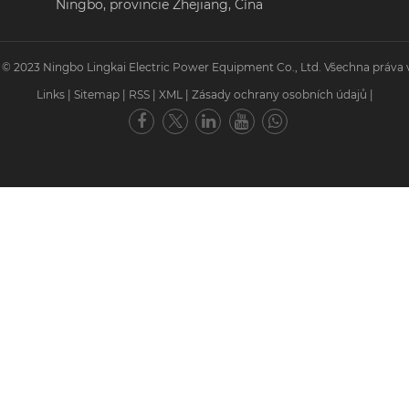
Ningbo, provincie Zhejiang, Čína
 © 2023 Ningbo Lingkai Electric Power Equipment Co., Ltd. Všechna práva 
Links
|
Sitemap
|
RSS
|
XML
|
Zásady ochrany osobních údajů
|