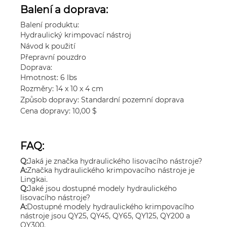
Balení a doprava:
Balení produktu:
Hydraulický krimpovací nástroj
Návod k použití
Přepravní pouzdro
Doprava:
Hmotnost: 6 lbs
Rozměry: 14 x 10 x 4 cm
Způsob dopravy: Standardní pozemní doprava
Cena dopravy: 10,00 $
FAQ:
Q:
Jaká je značka hydraulického lisovacího nástroje?
A:
Značka hydraulického krimpovacího nástroje je
Lingkai.
Q:
Jaké jsou dostupné modely hydraulického
lisovacího nástroje?
A:
Dostupné modely hydraulického krimpovacího
nástroje jsou QY25, QY45, QY65, QY125, QY200 a
QY300.