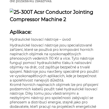
dle požadavku zákazníka.
Aplikace:
Hydraulické lisovací nástroje – úvod
Hydraulické lisovací nástroje jsou specializované
zařízení, které se používá pro krimpování horních
napínacích objímek na vysokonapěťových
přenosových vedeních 110 KV a více. Tyto nástroje
fungují pomocí hydraulického tlaku k nalisování
objímky na drát, což zajišťuje bezpečné a trvalé
spojení. Nástroje jsou navrženy speciálně pro použití
ve vysokonapěťových aplikacích, kde je bezpečnost
a spolehlivost nanejvýš důležitá.
Kromě horních napínacích objímek lze pro připojení
podzemních kabelů použít také hydraulické lisovací
nástroje. Díky tomu jsou všestrannými a
nezbytnými nástroji pro společnosti zabývající se
přenosem a distribucí energie, stejně jako pro
dodavatele, kteří pracují na projektech energetické