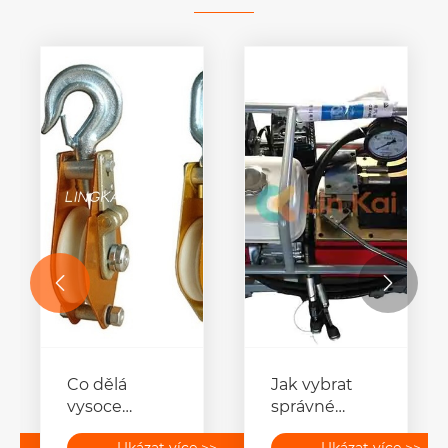


Co dělá
Jak vybrat
vysoce
správné
kvalitní
hydraulické
>>
Ukázat více >>
Ukázat více >>