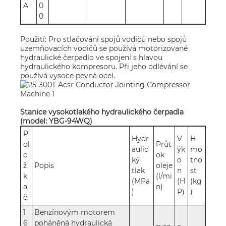
A
0
0
Použití: Pro stlačování spojů vodičů nebo spojů
uzemňovacích vodičů se používá motorizované
hydraulické čerpadlo ve spojení s hlavou
hydraulického kompresoru. Při jeho odlévání se
používá vysoce pevná ocel.
Stanice vysokotlakého hydraulického čerpadla
(model: YBG-94WQ)
P
Hydr
V
H
ol
Průt
aulic
ýk
mo
o
ok
ký
o
tno
ž
Popis
oleje
tlak
n
st
k
(l/mi
(MPa
(H
(kg
a
n)
)
P)
)
č.
1
Benzínovým motorem
6
poháněná hydraulická