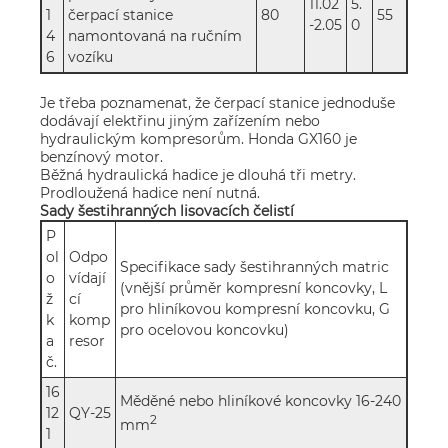
11.02
5.
1
čerpací stanice
80
55
-2.05
0
4
namontovaná na ručním
6
vozíku
Je třeba poznamenat, že čerpací stanice jednoduše
dodávají elektřinu jiným zařízením nebo
hydraulickým kompresorům. Honda GX160 je
benzínový motor.
Běžná hydraulická hadice je dlouhá tři metry.
Prodloužená hadice není nutná.
Sady šestihranných lisovacích čelistí
P
ol
Odpo
Specifikace sady šestihranných matric
o
vídají
(vnější průměr kompresní koncovky, L
ž
cí
pro hliníkovou kompresní koncovku, G
k
komp
pro ocelovou koncovku)
a
resor
č.
16
Měděné nebo hliníkové koncovky 16-240
12
QY-25
2
mm
1