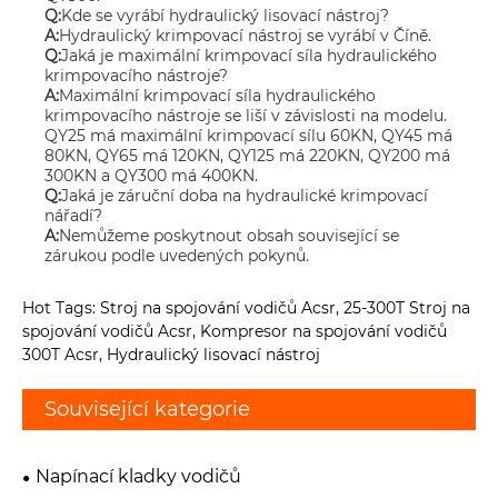
Q:
Kde se vyrábí hydraulický lisovací nástroj?
A:
Hydraulický krimpovací nástroj se vyrábí v Číně.
Q:
Jaká je maximální krimpovací síla hydraulického
krimpovacího nástroje?
A:
Maximální krimpovací síla hydraulického
krimpovacího nástroje se liší v závislosti na modelu.
QY25 má maximální krimpovací sílu 60KN, QY45 má
80KN, QY65 má 120KN, QY125 má 220KN, QY200 má
300KN a QY300 má 400KN.
Q:
Jaká je záruční doba na hydraulické krimpovací
nářadí?
A:
Nemůžeme poskytnout obsah související se
zárukou podle uvedených pokynů.
Hot Tags: Stroj na spojování vodičů Acsr, 25-300T Stroj na
spojování vodičů Acsr, Kompresor na spojování vodičů
300T Acsr, Hydraulický lisovací nástroj
Související kategorie
Napínací kladky vodičů