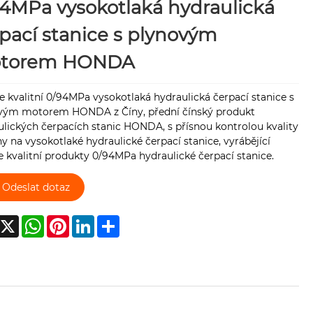
4MPa vysokotlaká hydraulická
pací stanice s plynovým
torem HONDA
 kvalitní 0/94MPa vysokotlaká hydraulická čerpací stanice s
vým motorem HONDA z Číny, přední čínský produkt
lických čerpacích stanic HONDA, s přísnou kontrolou kvality
y na vysokotlaké hydraulické čerpací stanice, vyrábějící
 kvalitní produkty 0/94MPa hydraulické čerpací stanice.
Odeslat dotaz
acebook
X
WhatsApp
Pinterest
LinkedIn
Share