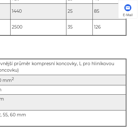
1440
25
85
E-Mail
2500
35
126
(vnější průměr kompresní koncovky, L pro hliníkovou
oncovku)
2
40 mm
m
 mm
 52, 55, 60 mm