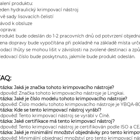
alení produktu:
eden hydraulický krimpovací nástroj
vě sady lisovacích čelistí
ávod k obsluze
oprava:
rodukt bude odeslán do 1-2 pracovních dnů od potvrzení objedn
ena dopravy bude vypočítána při pokladně na základě místa urče
odací lhůty se mohou lišit v závislosti na zvolené destinaci a z
ledovací číslo bude poskytnuto, jakmile bude produkt odeslán.
FAQ:
tázka: Jaká je značka tohoto krimpovacího nástroje?
dpověď: Značka tohoto krimpovacího nástroje je Lingkai.
tázka: Jaké je číslo modelu tohoto krimpovacího nástroje?
dpověď: Číslo modelu tohoto krimpovacího nástroje je YBQA-80
tázka: Kde se tento krimpovací nástroj vyrábí?
dpověď: Tento krimpovací nástroj se vyrábí v Číně.
tázka: Jaké certifikace má tento krimpovací nástroj?
dpověď: Tento krimpovací nástroj je certifikován podle ISO a CE
tázka: Jaké je minimální množství objednávky pro tento krimpo
dpověď: Minimální objednací množství pro tento krimpovací nást