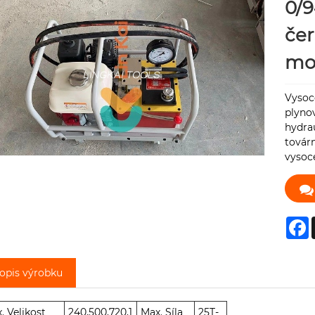
0/9
čer
mo
Vysoce
plyno
hydrau
továrn
vysoce
F
opis výrobku
. Velikost
240,500,720,1
Max. Síla
25T-