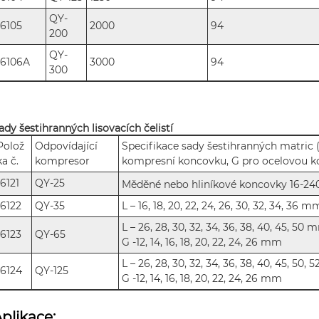
QY-
16105
2000
94
200
QY-
16106A
3000
94
300
ady šestihranných lisovacích čelistí
Polož
Odpovídající
Specifikace sady šestihranných matric 
ka č.
kompresor
kompresní koncovku, G pro ocelovou k
16121
QY-25
Měděné nebo hliníkové koncovky 16-2
16122
QY-35
L – 16, 18, 20, 22, 24, 26, 30, 32, 34, 36 m
L – 26, 28, 30, 32, 34, 36, 38, 40, 45, 50
16123
QY-65
G -12, 14, 16, 18, 20, 22, 24, 26 mm
L – 26, 28, 30, 32, 34, 36, 38, 40, 45, 50,
16124
QY-125
G -12, 14, 16, 18, 20, 22, 24, 26 mm
plikace: