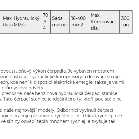
70
Max.
Max. Hydraulický
Sada
16-400
300
,9
Krimpovací
tlak (MPa):
matric:
mm2
tun
4
síla:
má dvoustupňový výkon čerpadla. Je vybaven motorem
ezné nástroje, hydraulické kompresory a děrovací stroje.
ch, kde není k dispozici elektrická energie, takže je velmi
cí průmyslová odvětví.
a přenosné, naše benzínová hydraulická čerpací stanice
o čerpací stanice je ideální pro ty, kteří jsou stále na
 naše nejnovější modely. Odborníci vyvinuli čerpací
anice pracuje působivou rychlostí, asi třikrát rychleji než
ové slitiny odvádí teplo mnohem rychleji a zvyšuje tak