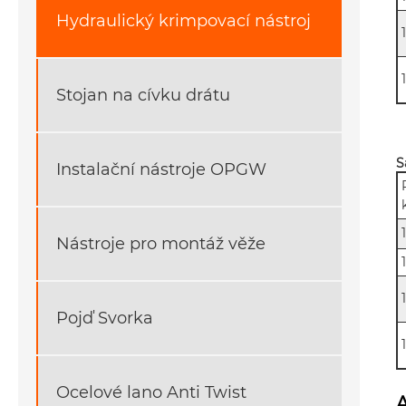
Hydraulický krimpovací nástroj
Stojan na cívku drátu
S
Instalační nástroje OPGW
Nástroje pro montáž věže
Pojď Svorka
Ocelové lano Anti Twist
A