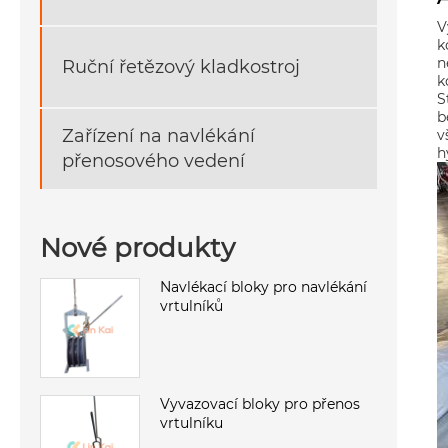
V
k
n
Ruční řetězový kladkostroj
k
S
b
Zařízení na navlékání
v
h
přenosového vedení
Nové produkty
Navlékací bloky pro navlékání
vrtulníků
Vyvazovací bloky pro přenos
vrtulníku