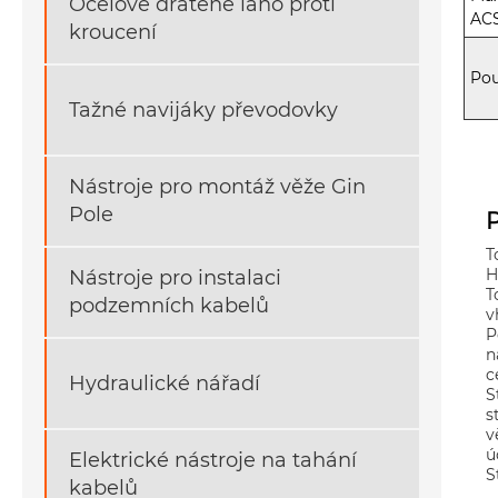
Ocelové drátěné lano proti
AC
kroucení
Pou
Tažné navijáky převodovky
Nástroje pro montáž věže Gin
Pole
T
H
Nástroje pro instalaci
T
podzemních kabelů
v
P
n
c
Hydraulické nářadí
S
s
v
ú
Elektrické nástroje na tahání
S
kabelů