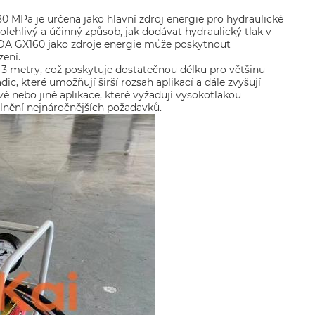
0 MPa je určena jako hlavní zdroj energie pro hydraulické
olehlivý a účinný způsob, jak dodávat hydraulický tlak v
DA GX160 jako zdroje energie může poskytnout
zení.
e 3 metry, což poskytuje dostatečnou délku pro většinu
ic, které umožňují širší rozsah aplikací a dále zvyšují
é nebo jiné aplikace, které vyžadují vysokotlakou
plnění nejnáročnějších požadavků.