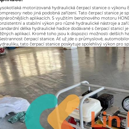
ysokotlaká motorizovaná hydraulická čerpací stanice o výkonu 8
ompresory nebo jiná podobná zařízení. Tato čerpací stanice je sp
ejnáročnějších aplikacích. S využitím benzínového motoru HON
onzistentní a stabilní výkon pro různé hydraulické nástroje a zaří
tandardní délka hydraulické hadice dodávané s čerpací stanicí j
ěžných aplikací. Kromě toho jsou k dispozici možnosti delších had
šestrannost čerpací stanice. Ať už jde o průmyslové, automobilov
ydrauliku, tato čerpací stanice poskytuje spolehlivý výkon pro s