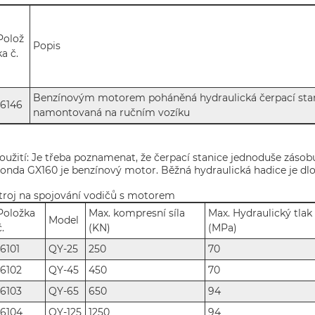
Polož
Popis
ka č.
Benzínovým motorem poháněná hydraulická čerpací sta
16146
namontovaná na ručním vozíku
oužití: Je třeba poznamenat, že čerpací stanice jednoduše zásobu
onda GX160 je benzínový motor. Běžná hydraulická hadice je dlo
troj na spojování vodičů s motorem
Položka
Max. kompresní síla
Max. Hydraulický tlak
Model
č.
(KN)
(MPa)
16101
QY-25
250
70
16102
QY-45
450
70
16103
QY-65
650
94
16104
QY-125
1250
94