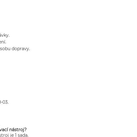
ávky.
ní.
působu dopravy.
-03.
.
vací nástroj?
roj je 1 sada.