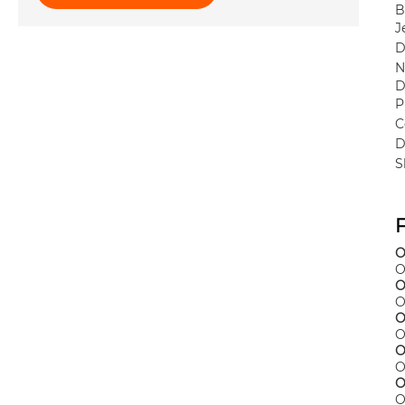
B
J
D
N
D
P
C
D
S
O
O
O
O
O
O
O
O
O
O