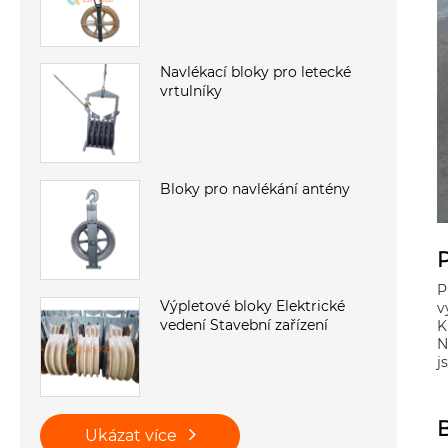
Navlékací bloky pro letecké
vrtulníky
Bloky pro navlékání antény
P
P
Výpletové bloky Elektrické
v
vedení Stavební zařízení
K
N
j
B
Ukázat více