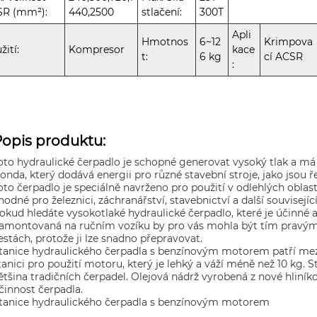
SR (mm²):
440,2500
stlačení:
300T
Apli
Hmotnos
6~12
Krimpova
žití:
Kompresor
kace
t:
6 kg
cí ACSR
:
Popis produktu:
oto hydraulické čerpadlo je schopné generovat vysoký tlak a 
onda, který dodává energii pro různé stavební stroje, jako jsou ř
oto čerpadlo je speciálně navrženo pro použití v odlehlých oblaste
hodné pro železnici, záchranářství, stavebnictví a další souvisejí
okud hledáte vysokotlaké hydraulické čerpadlo, které je účinné 
amontovaná na ručním vozíku by pro vás mohla být tím pravým. Tat
estách, protože ji lze snadno přepravovat.
tanice hydraulického čerpadla s benzínovým motorem patří mezi
tanici pro použití motoru, který je lehký a váží méně než 10 kg. St
ětšina tradičních čerpadel. Olejová nádrž vyrobená z nové hliník
činnost čerpadla.
tanice hydraulického čerpadla s benzínovým motorem