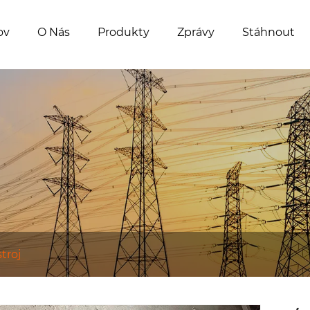
ov
O Nás
Produkty
Zprávy
Stáhnout
troj