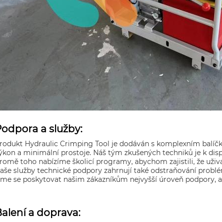
odpora a služby:
rodukt Hydraulic Crimping Tool je dodáván s komplexním balíčke
ýkon a minimální prostoje. Náš tým zkušených techniků je k disp
romě toho nabízíme školicí programy, abychom zajistili, že uživ
aše služby technické podpory zahrnují také odstraňování problémů
sme se poskytovat našim zákazníkům nejvyšší úroveň podpory, ab
alení a doprava: