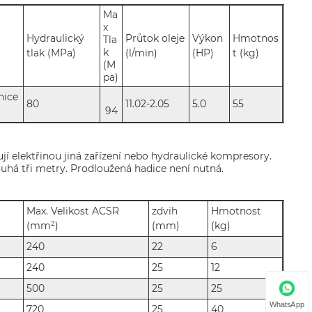
Ma
x
Hydraulický
Průtok oleje
Výkon
Hmotnos
Tla
k
tlak (MPa)
(l/min)
(HP)
t (kg)
(M
pa)
nice
80
11.02-2.05
5.0
55
94
jí elektřinou jiná zařízení nebo hydraulické kompresory.
uhá tři metry. Prodloužená hadice není nutná.
Max. Velikost ACSR
zdvih
Hmotnost
(mm²)
(mm)
(kg)
240
22
6
240
25
12
500
25
25
WhatsApp
720
25
40