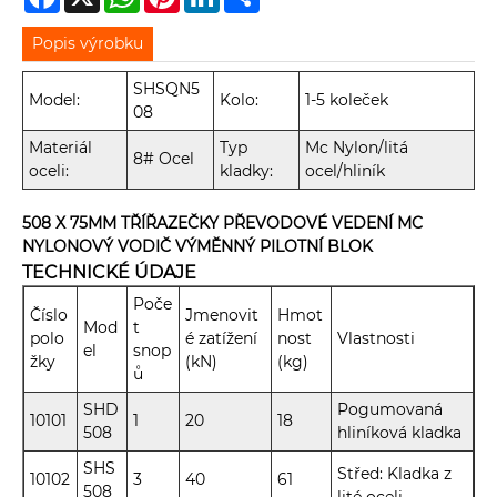
Popis výrobku
SHSQN5
Model:
Kolo:
1-5 koleček
08
Materiál
Typ
Mc Nylon/litá
8# Ocel
oceli:
kladky:
ocel/hliník
508 X 75MM TŘÍŘAZEČKY PŘEVODOVÉ VEDENÍ MC
NYLONOVÝ VODIČ VÝMĚNNÝ PILOTNÍ BLOK
TECHNICKÉ ÚDAJE
Poče
Číslo
Jmenovit
Hmot
Mod
t
polo
é zatížení
nost
Vlastnosti
el
snop
žky
(kN)
(kg)
ů
SHD
Pogumovaná
10101
1
20
18
508
hliníková kladka
SHS
Střed: Kladka z
10102
3
40
61
508