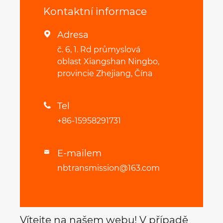
Kontaktní informace
Adresa

č. 6, 1. Rd průmyslová
oblast Xiangshan Ningbo,
provincie Zhejiang, Čína
Tel

+86-15958291731
E-mailem

nbtransmission@163.com
Vítejte na našem webu! V případě