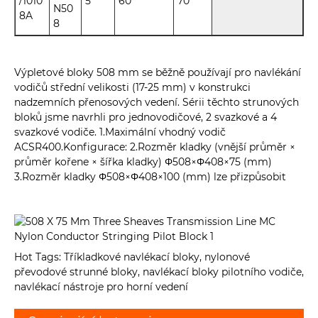
/1010
5
60
70
N50
8A
8
Výpletové bloky 508 mm se běžně používají pro navlékání
vodičů střední velikosti (17-25 mm) v konstrukci
nadzemních přenosových vedení. Sérii těchto strunových
bloků jsme navrhli pro jednovodičové, 2 svazkové a 4
svazkové vodiče. 1.Maximální vhodný vodič
ACSR400.Konfigurace: 2.Rozměr kladky (vnější průměr ×
průměr kořene × šířka kladky) Φ508×Φ408×75 (mm)
3.Rozměr kladky Φ508×Φ408×100 (mm) lze přizpůsobit
Hot Tags: Tříkladkové navlékací bloky, nylonové
převodové strunné bloky, navlékací bloky pilotního vodiče,
navlékací nástroje pro horní vedení