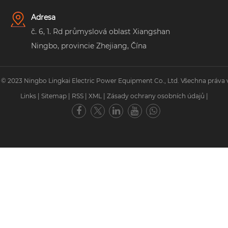
Adresa
č. 6, 1. Rd průmyslová oblast Xiangshan
Ningbo, provincie Zhejiang, Čína
 © 2023 Ningbo Lingkai Electric Power Equipment Co., Ltd. Všechna práva 
Links
|
Sitemap
|
RSS
|
XML
|
Zásady ochrany osobních údajů
|