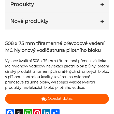
Produkty
Nové produkty
508 x 75 mm tříramenné převodové vedení
MC Nylonový vodič struna pilotního bloku
Vysoce kvalitní 508 x 75 mm tříramenná přenosová linka
Mc Nylonový vodičový navlékací pilotní blok z Číny, přední
čínský produkt tříramenných drátěných strunových bloků,
s přísnou kontrolou kvality továren na nylonové
přenosové strunné bloky, vyrábějící vysoce kvalitní
produkty navlékacích bloků pilotního vodiče.
Odeslat dotaz
Facebook
X
WhatsApp
Pinterest
LinkedIn
Share