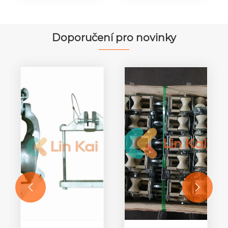
Crimbor
Elektrický
Criling Block
blok pro
Block
vodiče
Doporučení pro novinky

