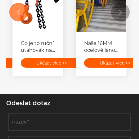


Co je to ruční
Naše 16MM
utahovák na
ocelové lano
řetěz a jak
proti
>>
Ukázat více >>
Ukázat více >>
funguje?
kroucení bylo
odesláno do
Indonésie
Odeslat dotaz