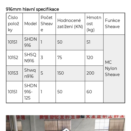
916mm hlavní specifikace
Číslo
Počet
Hmotn
Hodnocené
Funkce
polož
Model
Sheav
ost
zatížení (KN)
Sheave
ky
e
(kg)
SHDN
10151
1
50
51
916
SHSQ
10152
3
75
120
N916
MC
Nylon
Shwq
10153
5
150
200
Sheave
n916
SHDN
10151
916-
1
50
60
125