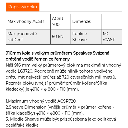
Popis výrobku
ACSR
Max vhodný ACSR:
Dimenze:
700
Max jmenovité
Funkce
MC
50 kN
zatížení:
Sheave:
/CAST
916mm kola s velkým průměrem Speakves Svázaná
drátěná vodič řemenice řemeny
Náš 916 mm velký průměrový blok má maximální vhodný
vodič LGJ720. Podrobně může hliník tohoto vodivého
drátu mít největší průřez až 720 čtverečních milimetrů.
Rozměr bloku (vnější průměr*průměr kořene*Šířka
kladečky) je φ916 × φ 800 × 110 (mm).
1.Maximum vhodný vodič ACSR720.
2.Sheave Dimension (vnější průměr × průměr kořene ×
šířka kladečky) φ916 × φ800 × 110 (mm).
3. Middle Sheave může být přizpůsobena jako odlitková
ocelářská kladka