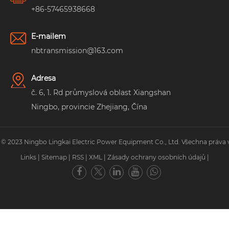
+86-57465938668
E-mailem
nbtransmission@163.com
Adresa
č. 6, 1. Rd průmyslová oblast Xiangshan
Ningbo, provincie Zhejiang, Čína
 © 2023 Ningbo Lingkai Electric Power Equipment Co., Ltd. Všechna práva 
Links
|
Sitemap
|
RSS
|
XML
|
Zásady ochrany osobních údajů
|