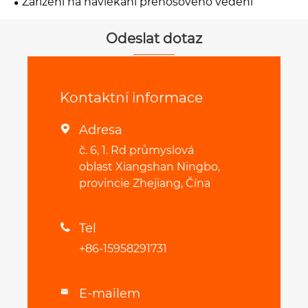
Zařízení na navlékání přenosového vedení
Odeslat dotaz
Kontaktní informace
Adresa

č. 6, 1. Rd průmyslová
oblast Xiangshan Ningbo,
provincie Zhejiang, Čína
Tel

+86-15958291731
E-mailem
