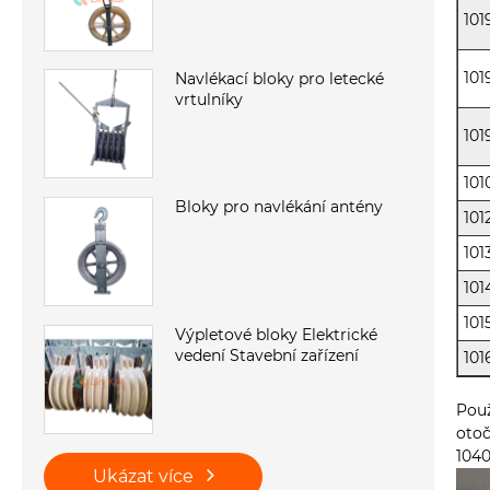
101
101
Navlékací bloky pro letecké
vrtulníky
101
101
Bloky pro navlékání antény
101
101
101
101
Výpletové bloky Elektrické
vedení Stavební zařízení
101
Použ
otoč
104
Ukázat více