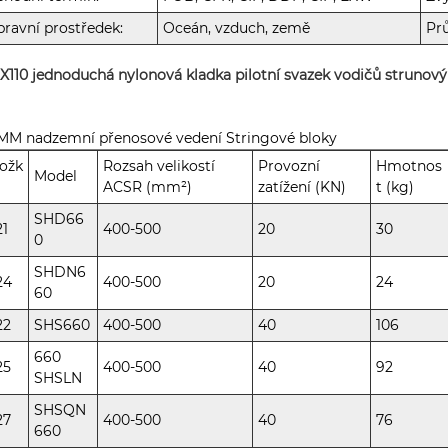
ravní prostředek:
Oceán, vzduch, země
Pr
X110 jednoduchá nylonová kladka pilotní svazek vodičů strunový
MM nadzemní přenosové vedení Stringové bloky
ožk
Rozsah velikostí
Provozní
Hmotnos
Model
ACSR (mm²)
zatížení (KN)
t (kg)
SHD66
21
400-500
20
30
0
SHDN6
24
400-500
20
24
60
22
SHS660
400-500
40
106
660
25
400-500
40
92
SHSLN
SHSQN
27
400-500
40
76
660