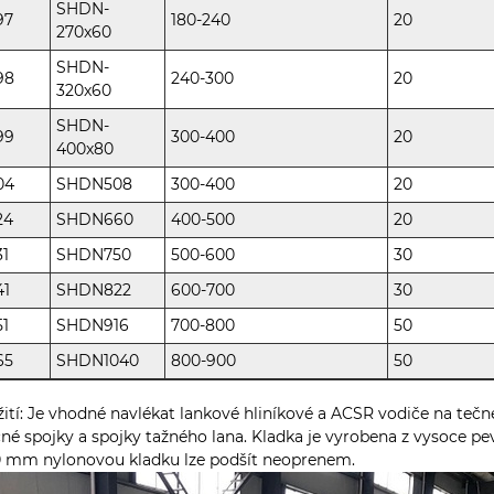
SHDN-
97
180-240
20
270x60
SHDN-
98
240-300
20
320x60
SHDN-
99
300-400
20
400x80
04
SHDN508
300-400
20
24
SHDN660
400-500
20
31
SHDN750
500-600
30
41
SHDN822
600-700
30
51
SHDN916
700-800
50
65
SHDN1040
800-900
50
ití: Je vhodné navlékat lankové hliníkové a ACSR vodiče na te
né spojky a spojky tažného lana. Kladka je vyrobena z vysoce 
0 mm nylonovou kladku lze podšít neoprenem.