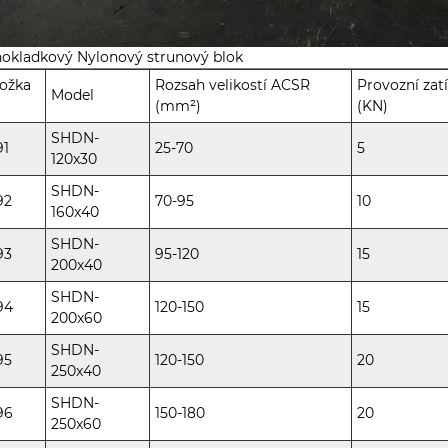
okladkový Nylonový strunový blok
ožka
Rozsah velikostí ACSR
Provozní zat
Model
(mm²)
(KN)
SHDN-
91
25-70
5
120x30
SHDN-
92
70-95
10
160x40
SHDN-
93
95-120
15
200x40
SHDN-
94
120-150
15
200x60
SHDN-
95
120-150
20
250x40
SHDN-
96
150-180
20
250x60