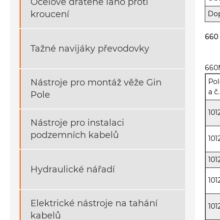
Ocelové drátěné lano proti
kroucení
Dop
660 
Tažné navijáky převodovky
660
Pol
Nástroje pro montáž věže Gin
a č.
Pole
101
Nástroje pro instalaci
podzemních kabelů
101
101
Hydraulické nářadí
101
Elektrické nástroje na tahání
101
kabelů