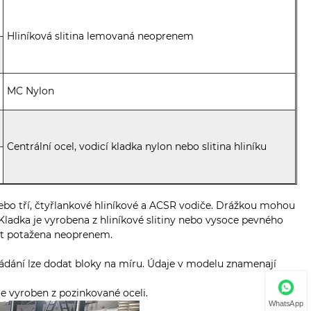
Hliníková slitina lemovaná neoprenem
MC Nylon
Centrální ocel, vodicí kladka nylon nebo slitina hliníku
ebo tří, čtyřlankové hliníkové a ACSR vodiče. Drážkou mohou
Kladka je vyrobena z hliníkové slitiny nebo vysoce pevného
ýt potažena neoprenem.
ožádání lze dodat bloky na míru. Údaje v modelu znamenají
je vyroben z pozinkované oceli.
WhatsApp