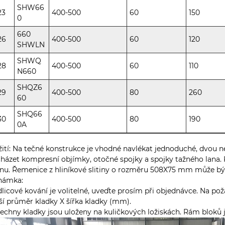
SHW66
23
400-500
60
150
0
660
26
400-500
60
120
SHWLN
SHWQ
28
400-500
60
110
N660
SHQZ6
29
400-500
80
260
60
SHQ66
30
400-500
80
190
0A
ití: Na tečné konstrukce je vhodné navlékat jednoduché, dvou n
házet kompresní objímky, otočné spojky a spojky tažného lana. 
nu. Řemenice z hliníkové slitiny o rozměru 508X75 mm může b
námka:
idlicové kování je volitelné, uveďte prosím při objednávce. Na p
ší průměr kladky X šířka kladky (mm).
šechny kladky jsou uloženy na kuličkových ložiskách. Rám bloků 