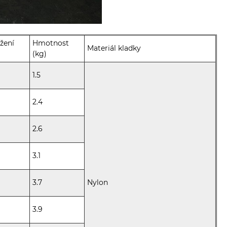
ížení
Hmotnost
Materiál kladky
(kg)
1.5
2.4
2.6
3.1
3.7
Nylon
3.9