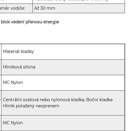
ůměr vodiče:
Až 30 mm
 blok vedení přenosu energie
Materiál kladky
Hliníková slitina
MC Nylon
Centrální ocelová nebo nylonová kladka, Boční kladka
Hliník potažený neoprenem
MC Nylon