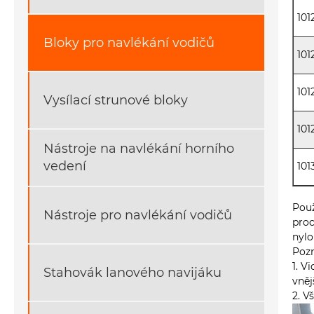
101
Bloky pro navlékání vodičů
101
101
Vysílací strunové bloky
101
Nástroje na navlékání horního
vedení
101
Použ
Nástroje pro navlékání vodičů
proc
nylo
Poz
1. V
Stahovák lanového navijáku
vněj
2. V