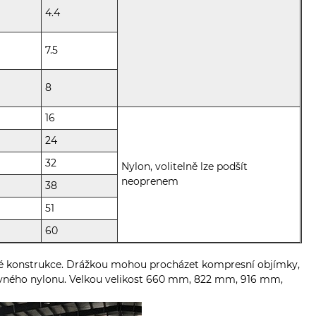
4.4
7.5
8
16
24
32
Nylon, volitelně lze podšít
neoprenem
38
51
60
čné konstrukce. Drážkou mohou procházet kompresní objímky,
pevného nylonu. Velkou velikost 660 mm, 822 mm, 916 mm,