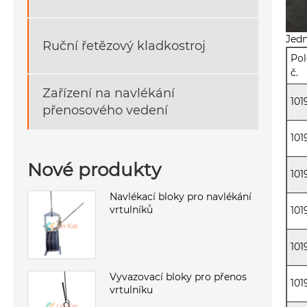
Jedn
Ruční řetězový kladkostroj
Pol
č.
Zařízení na navlékání
101
přenosového vedení
101
Nové produkty
101
Navlékací bloky pro navlékání
vrtulníků
101
101
Vyvazovací bloky pro přenos
101
vrtulníku