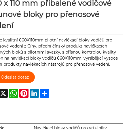
 x 110 mm přibalené vodičové
unové bloky pro přenosové
dení
 kvalitní 660X110mm pilotní navlékací bloky vodičů pro
ové vedení z Číny, přední čínský produkt navlékacích
vých bloků s pilotními svazky, s přísnou kontrolou kvality
en na navlékací bloky vodičů 660X110mm, vyrábějící vysoce
ní produkty navlékacích nástrojů pro přenosové vedení.
Odeslat dotaz
acebook
X
WhatsApp
Pinterest
LinkedIn
Share
yk:
Navlékací bloky vodičů pro vrtulníky