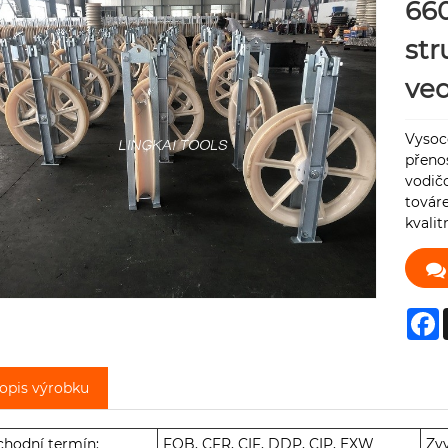
660
str
ve
Vysoce
přenos
vodičo
továr
kvalit
F
opis výrobku
hodní termín:
FOB, CFR, CIF, DDP, CIP, EXW
Zv