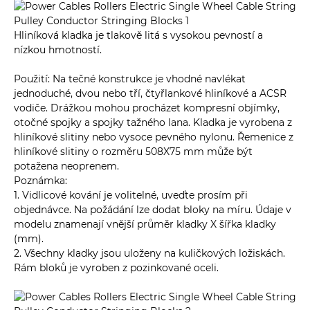
Hliníková kladka je tlakově litá s vysokou pevností a
nízkou hmotností.
Použití: Na tečné konstrukce je vhodné navlékat
jednoduché, dvou nebo tří, čtyřlankové hliníkové a ACSR
vodiče. Drážkou mohou procházet kompresní objímky,
otočné spojky a spojky tažného lana. Kladka je vyrobena z
hliníkové slitiny nebo vysoce pevného nylonu. Řemenice z
hliníkové slitiny o rozměru 508X75 mm může být
potažena neoprenem.
Poznámka:
1. Vidlicové kování je volitelné, uveďte prosím při
objednávce. Na požádání lze dodat bloky na míru. Údaje v
modelu znamenají vnější průměr kladky X šířka kladky
(mm).
2. Všechny kladky jsou uloženy na kuličkových ložiskách.
Rám bloků je vyroben z pozinkované oceli.