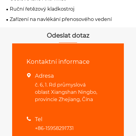
Ruční řetězový kladkostroj
Zařízení na navlékání přenosového vedení
Odeslat dotaz
Kontaktní informace
Adresa

č. 6, 1. Rd průmyslová
oblast Xiangshan Ningbo,
provincie Zhejiang, Čína
Tel

+86-15958291731