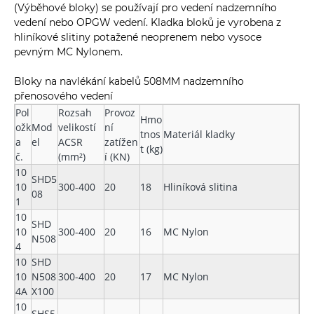
(Výběhové bloky) se používají pro vedení nadzemního
vedení nebo OPGW vedení. Kladka bloků je vyrobena z
hliníkové slitiny potažené neoprenem nebo vysoce
pevným MC Nylonem.
Bloky na navlékání kabelů 508MM nadzemního
přenosového vedení
Pol
Rozsah
Provoz
Hmo
ožk
Mod
velikostí
ní
tnos
Materiál kladky
a
el
ACSR
zatížen
t (kg)
č.
(mm²)
í (KN)
10
SHD5
10
300-400
20
18
Hliníková slitina
08
1
10
SHD
10
300-400
20
16
MC Nylon
N508
4
10
SHD
10
N508
300-400
20
17
MC Nylon
4A
X100
10
SHS5