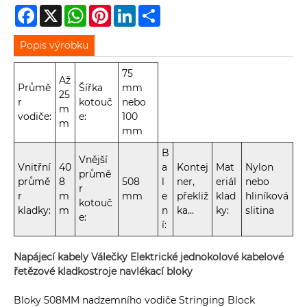
Facebook
X
WhatsApp
Pinterest
LinkedIn
Share
Popis výrobku
75
Až
Průmě
Šířka
mm
25
r
kotouč
nebo
m
vodiče:
e:
100
m
mm
B
Vnější
Vnitřní
40
a
Kontej
Mat
Nylon
průmě
průmě
8
508
l
ner,
eriál
nebo
r
r
m
mm
e
překliž
klad
hliníková
kotouč
kladky:
m
n
ka...
ky:
slitina
e:
í:
Napájecí kabely Válečky Elektrické jednokolové kabelové
řetězové kladkostroje navlékací bloky
Bloky 508MM nadzemního vodiče Stringing Block