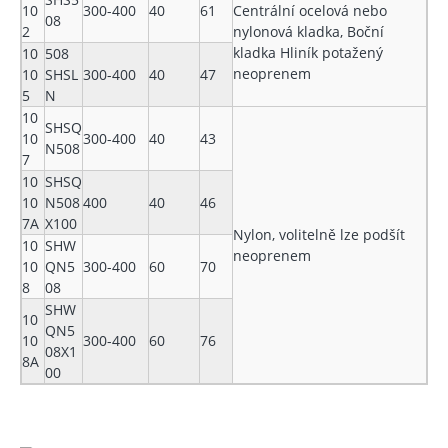
10
300-400
40
61
Centrální ocelová nebo
08
2
nylonová kladka, Boční
kladka Hliník potažený
10
508
neoprenem
10
SHSL
300-400
40
47
5
N
10
SHSQ
10
300-400
40
43
N508
7
10
SHSQ
10
N508
400
40
46
7A
X100
Nylon, volitelně lze podšít
10
SHW
neoprenem
10
QN5
300-400
60
70
8
08
SHW
10
QN5
10
300-400
60
76
08X1
8A
00