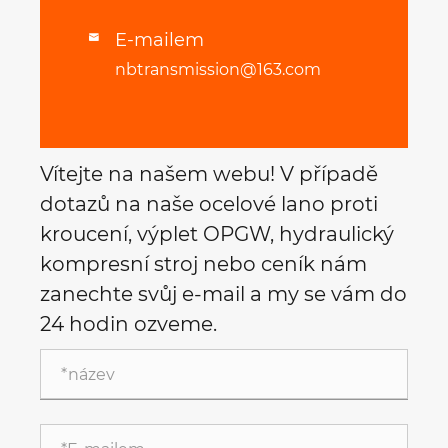
E-mailem

nbtransmission@163.com
Vítejte na našem webu! V případě
dotazů na naše ocelové lano proti
kroucení, výplet OPGW, hydraulický
kompresní stroj nebo ceník nám
zanechte svůj e-mail a my se vám do
24 hodin ozveme.