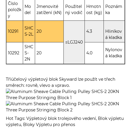
Číslo
Mo
Jmenovité
Použitel
Hmotn
Poznám
položk
del
zatížení (kN)
ný vodič
ost (kg)
ka
y
SHC
10291
20
4.3
Hliníkov
S-2L
á kladka
≤LGJ240
SHC
Nylonov
10292
S-
20
4.0
á kladka
2N
Tříúčelový výpletový blok Skyward lze použít ve třech
směrech: rovně, vlevo a vpravo.
Hot Tags: Výpletový blok trolejového vedení, Blok výpletu
výpletu, Bloky Výpletu pro přenos