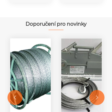
s nylonovými
Stringové
koly Součásti
bloky z
pro přenos
nylonové
energie
kladky
Doporučení pro novinky

