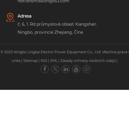
nbtransmission@163.com
Adresa
č. 6, 1. Rd průmyslová oblast Xiangshan
Ningbo, provincie Zhejiang, Čína
 © 2023 Ningbo Lingkai Electric Power Equipment Co., Ltd. Všechna práva 
Links
|
Sitemap
|
RSS
|
XML
|
Zásady ochrany osobních údajů
|