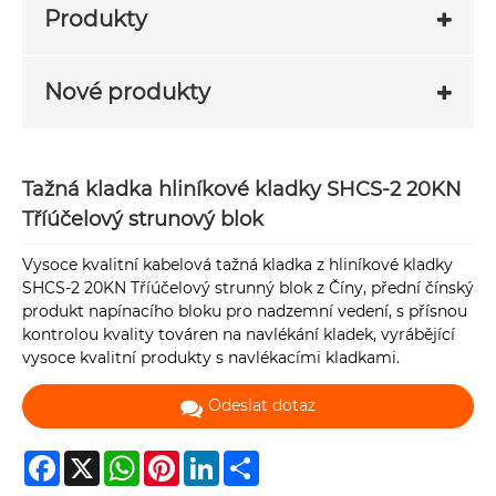
Produkty
Nové produkty
Tažná kladka hliníkové kladky SHCS-2 20KN
Tříúčelový strunový blok
Vysoce kvalitní kabelová tažná kladka z hliníkové kladky
SHCS-2 20KN Tříúčelový strunný blok z Číny, přední čínský
produkt napínacího bloku pro nadzemní vedení, s přísnou
kontrolou kvality továren na navlékání kladek, vyrábějící
vysoce kvalitní produkty s navlékacími kladkami.
Odeslat dotaz
Facebook
X
WhatsApp
Pinterest
LinkedIn
Share