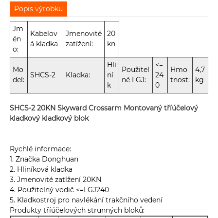
Popis výrobku
Jm
Kabelov
Jmenovité
20
én
á kladka
zatížení:
kn
o:
Hli
<=
Mo
Použitel
Hmo
4,7
SHCS-2
Kladka:
ní
24
del:
né LGJ:
tnost:
kg
k
0
SHCS-2 20KN Skyward Crossarm Montovaný tříúčelový
kladkový kladkový blok
Rychlé informace:
1. Značka Donghuan
2. Hliníková kladka
3. Jmenovité zatížení 20KN
4. Použitelný vodič <=LGJ240
5. Kladkostroj pro navlékání trakčního vedení
Produkty tříúčelových strunných bloků: