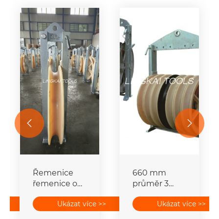


Řemenice
660 mm
řemenice o
průměr 3
průměru 660
kladky
>>
Ukázat více >>
Ukázat více >>
mm svázaný
Vodičová
strunový blok
kladka