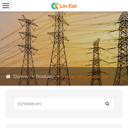
Domov
Produkty
Vysílací strunové bloky