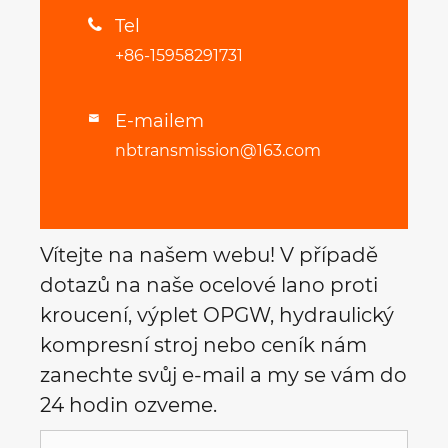
Tel

+86-15958291731
E-mailem

nbtransmission@163.com
Vítejte na našem webu! V případě
dotazů na naše ocelové lano proti
kroucení, výplet OPGW, hydraulický
kompresní stroj nebo ceník nám
zanechte svůj e-mail a my se vám do
24 hodin ozveme.