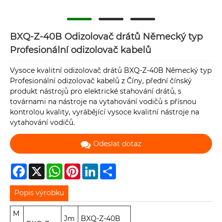
BXQ-Z-40B Odizolovač drátů Německý typ
Profesionální odizolovač kabelů
Vysoce kvalitní odizolovač drátů BXQ-Z-40B Německý typ
Profesionální odizolovač kabelů z Číny, přední čínský
produkt nástrojů pro elektrické stahování drátů, s
továrnami na nástroje na vytahování vodičů s přísnou
kontrolou kvality, vyrábějící vysoce kvalitní nástroje na
vytahování vodičů.
Odeslat dotaz
Facebook
X
WhatsApp
Pinterest
LinkedIn
Share
Popis výrobku
M
Jm
BXQ-Z-40B