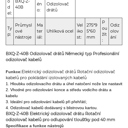
o
BXQ-Z-
én
Odizolovač
d
40B
o:
drátů
el:
P
Průmysl
Ma
Vel
275*9
Odiz
Ty
ou
ové
ter
Uhlíková ocel
iko
5*60
olov
p:
žít
nástroje
iál:
st:
mm
ání
:
BXQ-Z-40B Odizolovač drátů Německý typ Profesionální
odizolovač kabelů
Elektrický odizolovač drátů Rotační odizolovač
Funkce:
kabelů pro pokládání izolovaných kabelů
1. Hloubku odizolovacího drátu a úhel natočení nože lze nastavit
2. Vhodné pro odizolování konce a středu vodicího drátu a
kabelu
3. Ideální pro odizolování kabelů při přehřátí;
4. Odizolovač kabelů dodávaný s blistrovou kartou.
BXQ-Z-40B Elektrický odizolovač drátu Rotační
odizolovač kabelů pro odlupování tloušťky pod 40 mm
Specifikace a funkce nástrojů