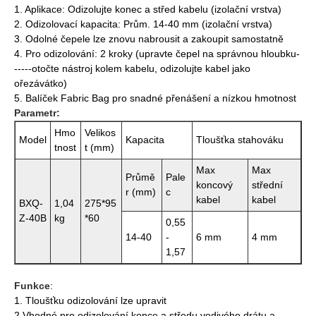
1. Aplikace: Odizolujte konec a střed kabelu (izolační vrstva)
2. Odizolovací kapacita: Prům. 14-40 mm (izolační vrstva)
3. Odolné čepele lze znovu nabrousit a zakoupit samostatně
4. Pro odizolování: 2 kroky (upravte čepel na správnou hloubku-
-----otočte nástroj kolem kabelu, odizolujte kabel jako
ořezávátko)
5. Balíček Fabric Bag pro snadné přenášení a nízkou hmotnost
Parametr:
Hmo
Velikos
Model
Kapacita
Tloušťka stahováku
tnost
t (mm)
Max
Max
Průmě
Pale
koncový
střední
r (mm)
c
kabel
kabel
BXQ-
1,04
275*95
Z-40B
kg
*60
0,55
14-40
-
6 mm
4 mm
1,57
Funkce
:
1. Tloušťku odizolování lze upravit
2.Vhodné pro odizolování konce a středu vodivého drátu a