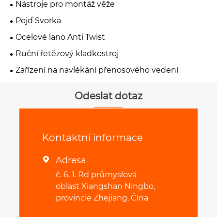
Nástroje pro montáž věže
Pojď Svorka
Ocelové lano Anti Twist
Ruční řetězový kladkostroj
Zařízení na navlékání přenosového vedení
Odeslat dotaz
Kontaktní informace
Adresa

č. 6, 1. Rd průmyslová
oblast Xiangshan Ningbo,
provincie Zhejiang, Čína