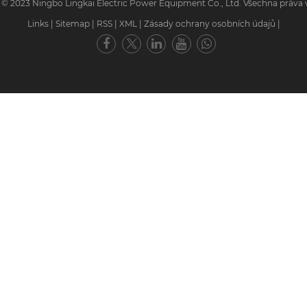
 © 2023 Ningbo Lingkai Electric Power Equipment Co., Ltd. Všechna práva 
Links
|
Sitemap
|
RSS
|
XML
|
Zásady ochrany osobních údajů
|