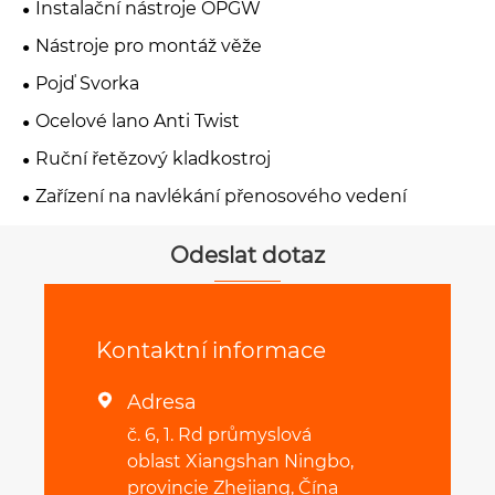
Instalační nástroje OPGW
Nástroje pro montáž věže
Pojď Svorka
Ocelové lano Anti Twist
Ruční řetězový kladkostroj
Zařízení na navlékání přenosového vedení
Odeslat dotaz
Kontaktní informace
Adresa

č. 6, 1. Rd průmyslová
oblast Xiangshan Ningbo,
provincie Zhejiang, Čína