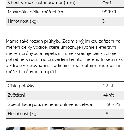
Vhodný maximální průměr (mm)
Φ60
Maximální délka měření (m)
9999.9
Hmotnost (kg)
3
Máme také rozsah průhybu Zoom s výjimkou zařízení na
měření délky vodiče, které umožňuje rychlé a efektivní
měření průhybu a napětí, čímž se zkracuje čas a zdroje
potřebné k ručnímu provádění těchto měření. To šetří čas
a zdroje ve srovnání s tradičními manuálními metodami
měření průhybu a napětí.
Číslo položky
22151
Zvětšení
4krát
Specifikace použitelného úhlového železa
< 56~125
Hmotnost (kg)
1.6