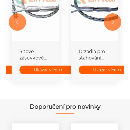


í
Síťové
Držadla pro
zásuvkové
stahování
spoje vodičů
kabelů
>>
Ukázat více >>
Ukázat více >>
Doporučení pro novinky