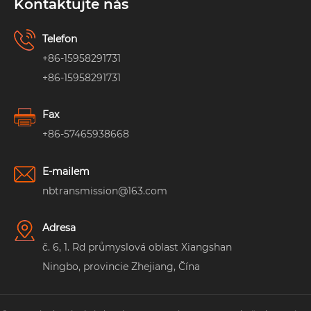
Kontaktujte nás
Telefon
+86-15958291731
+86-15958291731
Fax
+86-57465938668
E-mailem
nbtransmission@163.com
Adresa
č. 6, 1. Rd průmyslová oblast Xiangshan
Ningbo, provincie Zhejiang, Čína