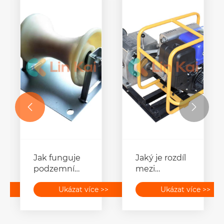


Jak funguje
Jaký je rozdíl
podzemní
mezi
kabelový
navijákem
>>
Ukázat více >>
Ukázat více >>
válec?
poháněným
benzínovým
motorem a
elektrickým