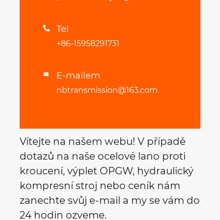
Tel

+86-15958291731
E-mailem

nbtransmission@163.com
Vítejte na našem webu! V případě
dotazů na naše ocelové lano proti
kroucení, výplet OPGW, hydraulický
kompresní stroj nebo ceník nám
zanechte svůj e-mail a my se vám do
24 hodin ozveme.