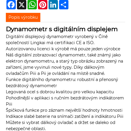
Facebook
X
WhatsApp
Pinterest
LinkedIn
Share
Popis výrobku
Dynamometr s digitálním displejem
Digitální displejový dynamometr vyrobený v Číně
společností Lingkai má certifikaci CE a ISO.
Autorizovanou licenci k výrobě má pouze jeden výrobce
Náš digitální zobrazovací dynamometr, také známý jako
elektron dynamometru, a starý typ obrázku zobrazený na
zařízení, jsme vyvinuli nové typy. Díky dálkovým
ovladačům Piii a Pii je ovládání na místě snadné.
Funkce digitálního dynamometru: robustní a přenosný
bezdrátový dynamometr
Legovaná ocel s dobrou kvalitou pro velkou kapacitu
Pohodlnější v aplikaci s ručním bezdrátovým indikátorem
Piii
Špičková funkce pro záznam největší hodnoty hmotnosti
Indikace slabé baterie na snímači zatížení a indikátoru Piii
Můžete si vybrat dálkový ovladač a držet se daleko od
nebezpečné oblasti.