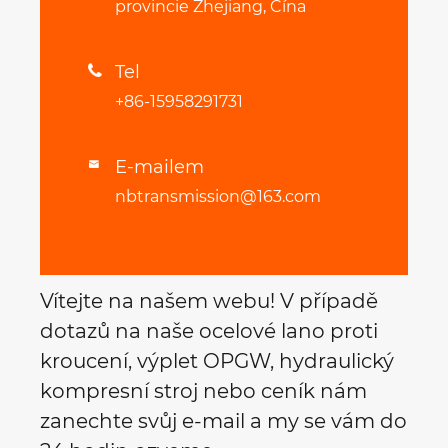
provincie Zhejiang, Čína
Tel

+86-15958291731
E-mailem

nbtransmission@163.com
Vítejte na našem webu! V případě
dotazů na naše ocelové lano proti
kroucení, výplet OPGW, hydraulický
kompresní stroj nebo ceník nám
zanechte svůj e-mail a my se vám do