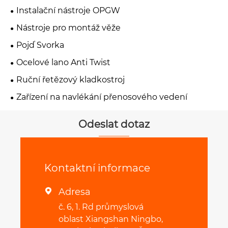
Instalační nástroje OPGW
Nástroje pro montáž věže
Pojď Svorka
Ocelové lano Anti Twist
Ruční řetězový kladkostroj
Zařízení na navlékání přenosového vedení
Odeslat dotaz
Kontaktní informace
Adresa

č. 6, 1. Rd průmyslová
oblast Xiangshan Ningbo,