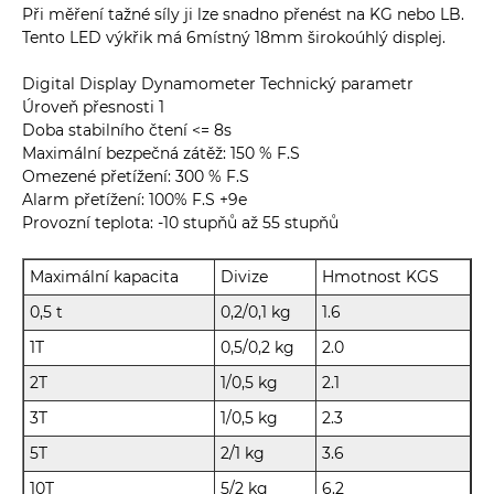
Při měření tažné síly ji lze snadno přenést na KG nebo LB.
Tento LED výkřik má 6místný 18mm širokoúhlý displej.
Digital Display Dynamometer Technický parametr
Úroveň přesnosti 1
Doba stabilního čtení <= 8s
Maximální bezpečná zátěž: 150 % F.S
Omezené přetížení: 300 % F.S
Alarm přetížení: 100% F.S +9e
Provozní teplota: -10 stupňů až 55 stupňů
Maximální kapacita
Divize
Hmotnost KGS
0,5 t
0,2/0,1 kg
1.6
1T
0,5/0,2 kg
2.0
2T
1/0,5 kg
2.1
3T
1/0,5 kg
2.3
5T
2/1 kg
3.6
10T
5/2 kg
6.2