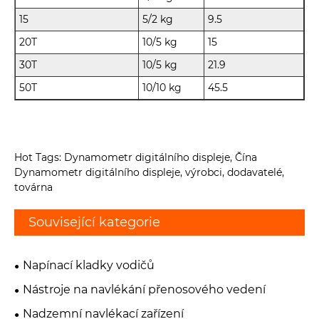
15
5/2 kg
9.5
20T
10/5 kg
15
30T
10/5 kg
21.9
50T
10/10 kg
45.5
Hot Tags: Dynamometr digitálního displeje, Čína
Dynamometr digitálního displeje, výrobci, dodavatelé,
továrna
Související kategorie
Napínací kladky vodičů
Nástroje na navlékání přenosového vedení
Nadzemní navlékací zařízení