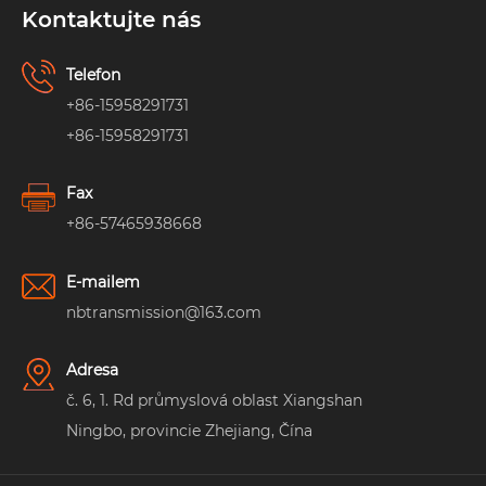
Kontaktujte nás
Telefon
+86-15958291731
+86-15958291731
Fax
+86-57465938668
E-mailem
nbtransmission@163.com
Adresa
č. 6, 1. Rd průmyslová oblast Xiangshan
Ningbo, provincie Zhejiang, Čína