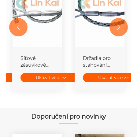


í
Síťové
Držadla pro
zásuvkové
stahování
spoje vodičů
kabelů
>>
Ukázat více >>
Ukázat více >>
Doporučení pro novinky