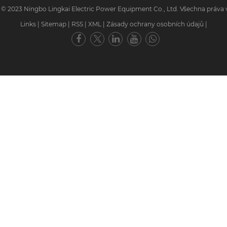
 © 2023 Ningbo Lingkai Electric Power Equipment Co., Ltd. Všechna práva 
Links
|
Sitemap
|
RSS
|
XML
|
Zásady ochrany osobních údajů
|