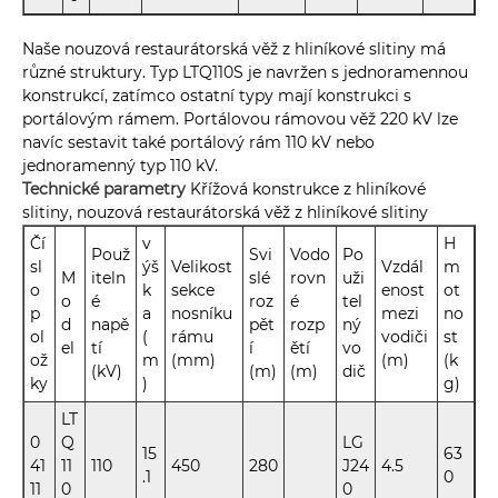
Naše nouzová restaurátorská věž z hliníkové slitiny má
různé struktury. Typ LTQ110S je navržen s jednoramennou
konstrukcí, zatímco ostatní typy mají konstrukci s
portálovým rámem. Portálovou rámovou věž 220 kV lze
navíc sestavit také portálový rám 110 kV nebo
jednoramenný typ 110 kV.
Technické parametry
Křížová konstrukce z hliníkové
slitiny, nouzová restaurátorská věž z hliníkové slitiny
Čí
v
H
Použ
Svi
Vodo
Po
sl
ýš
Velikost
Vzdál
m
M
iteln
slé
rovn
uži
o
k
sekce
enost
ot
o
é
roz
é
tel
p
a
nosníku
mezi
no
d
napě
pět
rozp
ný
ol
(
rámu
vodiči
st
el
tí
í
ětí
vo
ož
m
(mm)
(m)
(k
(kV)
(m)
(m)
dič
ky
)
g)
LT
0
Q
LG
15
63
41
11
110
450
280
J24
4.5
.1
0
11
0
0