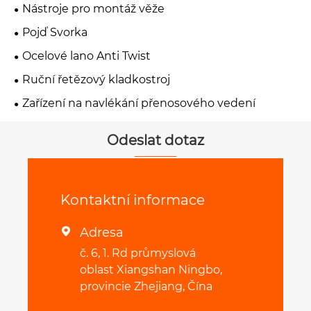
Nástroje pro montáž věže
Pojď Svorka
Ocelové lano Anti Twist
Ruční řetězový kladkostroj
Zařízení na navlékání přenosového vedení
Odeslat dotaz
Kontaktní informace
Adresa

č. 6, 1. Rd průmyslová
oblast Xiangshan Ningbo,
provincie Zhejiang, Čína