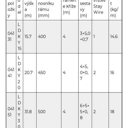
o
ramen
vrstev
pol
výšk
nosníku
sesta
t
d
e kříže
Stay
ožk
a
rámu
vy
(kg/
el
(m)
Wire
y
(m)
(mm)
(m)
m)
L
D
041
3×5,0
K
15.7
400
4
1
14.6
31
+0,7
Y
15
L
D
4×5,
041
K
20.7
450
4
0+0,
2
16
41
Y
7
2
0
L
D
6+5×
041
K
31.8
500
4
5+0,
2
18
51
Y
8
3
0