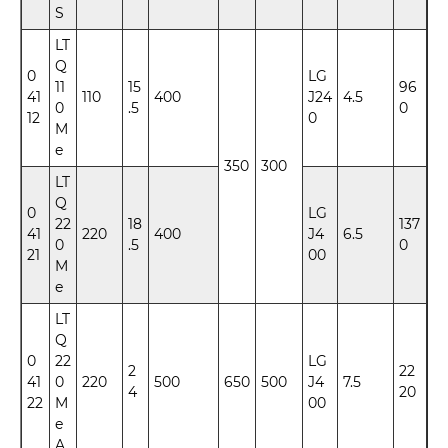
S
LT
Q
0
LG
11
15
96
41
110
400
J24
4.5
0
.5
0
12
0
M
e
350
300
LT
Q
0
LG
22
18
137
41
220
400
J4
6.5
0
.5
0
21
00
M
e
LT
Q
0
22
LG
2
22
41
0
220
500
650
500
J4
7.5
4
20
22
M
00
e
A