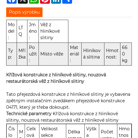
Popis výrobku
Mo
Jm
Věž z
LT
del
éno
hliníkové
Q
:
:
slitiny
Po
Mat
66
Ty
Mří
Hliníkov
Hmot
užít
Místo věže
eriál
0
p:
žka
á slitina
nost:
:
:
kg
Křížová konstrukce z hliníkové slitiny, nouzová
restaurátorská věž z hliníkové slitiny
Tato přejezdová konstrukce z hliníkové slitiny je vybavena
zpětným instalačním zvedákem přejezdové konstrukce
04171, který je třeba dokoupit.
Technické parametry
Křížová konstrukce z hliníkové
slitiny, nouzová restaurátorská věž z hliníkové slitiny
Čís
Celk
Velikost
Výšk
Hmo
M
Délka
Počet
lo
ová
sekce
a
tnos