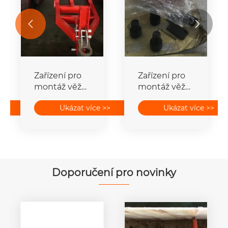


Zařízení pro
Zařízení pro
montáž věže
montáž věže
5t motorový
Hydraulické
>>
Ukázat více >>
Ukázat více >>
tažný naviják
razníky
JJCS-50T
Ráčnové
vrtačky
Doporučení pro novinky