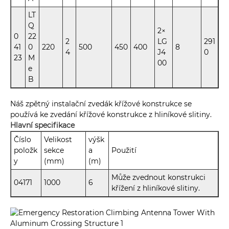
LT
Q
2×
0
22
2
LG
291
41
0
220
500
450
400
8
4
J4
0
23
M
00
e
B
Náš zpětný instalační zvedák křížové konstrukce se
používá ke zvedání křížové konstrukce z hliníkové slitiny.
Hlavní specifikace
Číslo
Velikost
výšk
položk
sekce
a
Použití
y
(mm)
(m)
Může zvednout konstrukci
04171
1000
6
křížení z hliníkové slitiny.