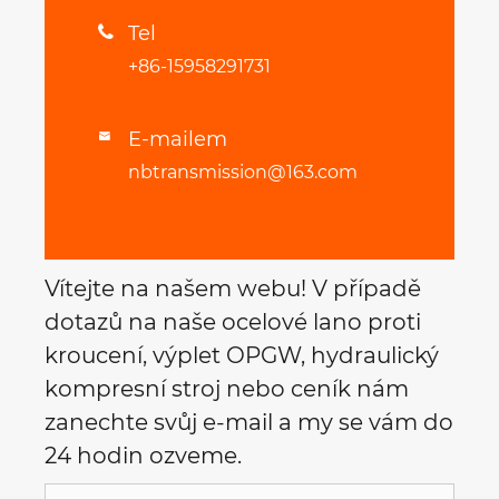
Tel

+86-15958291731
E-mailem

nbtransmission@163.com
Vítejte na našem webu! V případě
dotazů na naše ocelové lano proti
kroucení, výplet OPGW, hydraulický
kompresní stroj nebo ceník nám
zanechte svůj e-mail a my se vám do
24 hodin ozveme.