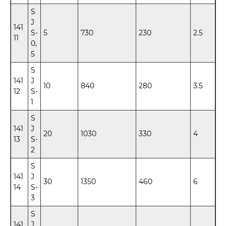
S
J
141
S-
5
730
230
2.5
11
0,
5
S
141
J
10
840
280
3.5
12
S-
1
S
141
J
20
1030
330
4
13
S-
2
S
141
J
30
1350
460
6
14
S-
3
S
141
J