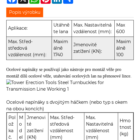
Popis výrobku
Utáhně
Max. Nastavitelná
Max
Aplikace:
te lana
vzdálenost (mm):
600
Max. Střed-
Maxim
Maxim
Jmenovité
středová
álně
álně
zatížení (KN):
vzdálenost (mm):
1740
100
Ocelové napínáky se používají jako nástroje pro montáž věže pro
montáž dílů ocelové věže, utahování ocelových lan na přenosové lince.
Ocelové napínáky s dvojitým háčkem (nebo typ s okem
na obou koncích)
Pol
M
Jmenovi
Max. Střed-
Max.
Hmo
ož
o
té
středová
Nastavitelná
tnost
ka
d
zatížení
vzdálenost
vzdálenost
(kg)
č.
el
(KN)
(mm)
(mm)