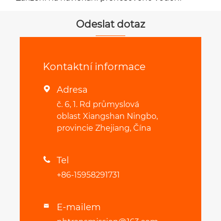
Odeslat dotaz
Kontaktní informace
Adresa

č. 6, 1. Rd průmyslová
oblast Xiangshan Ningbo,
provincie Zhejiang, Čína
Tel

+86-15958291731
E-mailem
