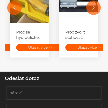


Proč se
Proč zvolit
hydraulické
stahovač
krimpovací
kabelového
>>
Ukázat více >>
Ukázat více >>
nástroje
navijáku
stávají
nepostradatelnými?
Odeslat dotaz