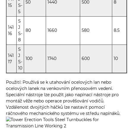
50
1440
500
8
15
S-
5
S
141
J
80
1660
580
8.5
16
S-
8
S
141
J
100
1740
600
10
17
S-
10
Použití: Používá se k utahování ocelových lan nebo
ocelových lanek na venkovním přenosovém vedení.
Speciální nástroje lze použít jako napínací nástroje pro
montáž věže nebo operace prověšování vodičů.
Vzdálenost dvojitých háčků lze nastavit pomocí
ráčnového mechanického systému ve středu napínáků.