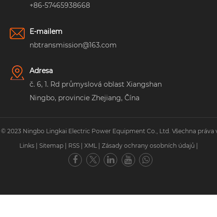
+86-57465938668
E-mailem
nbtransmission@163.com
Adresa
č. 6, 1. Rd průmyslová oblast Xiangshan
Ningbo, provincie Zhejiang, Čína
 © 2023 Ningbo Lingkai Electric Power Equipment Co., Ltd. Všechna práva 
Links
|
Sitemap
|
RSS
|
XML
|
Zásady ochrany osobních údajů
|