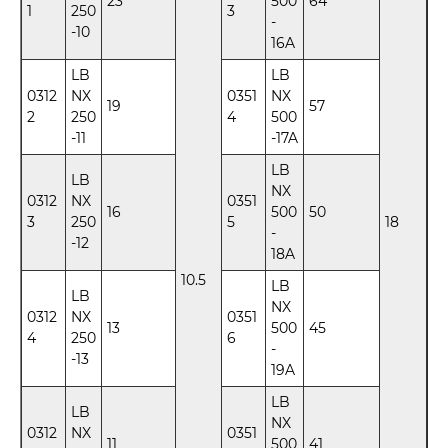
23
500
64
1
250
3
-
-10
16A
LB
LB
0312
NX
0351
NX
19
57
2
250
4
500
-11
-17A
LB
LB
NX
0312
NX
0351
16
500
50
3
250
5
18
-
-12
18A
10.5
LB
LB
NX
0312
NX
0351
13
500
45
4
250
6
-
-13
19A
LB
LB
NX
0312
NX
0351
11
500
41