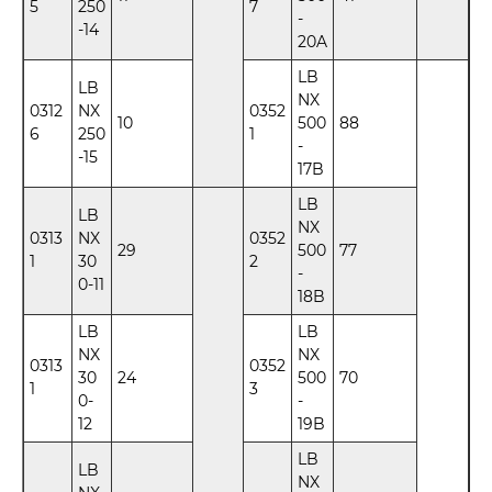
5
250
7
-
-14
20A
LB
LB
NX
0312
NX
0352
10
500
88
6
250
1
-
-15
17B
LB
LB
NX
0313
NX
0352
29
500
77
1
30
2
-
0-11
18B
LB
LB
NX
NX
0313
0352
30
24
500
70
1
3
0-
-
12
19B
LB
LB
NX