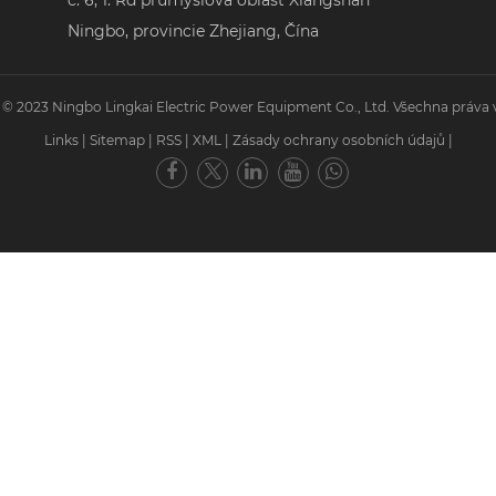
Ningbo, provincie Zhejiang, Čína
 © 2023 Ningbo Lingkai Electric Power Equipment Co., Ltd. Všechna práva 
Links
|
Sitemap
|
RSS
|
XML
|
Zásady ochrany osobních údajů
|