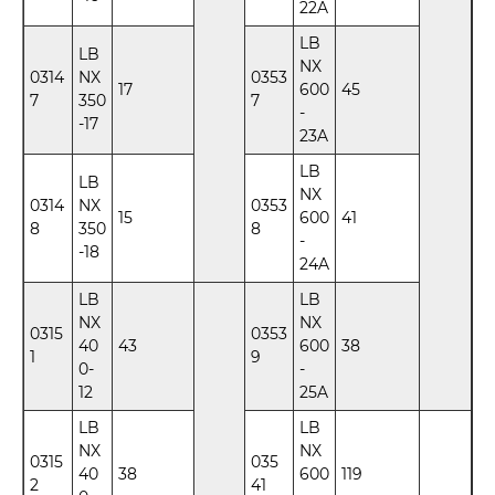
22A
LB
LB
NX
0314
NX
0353
17
600
45
7
350
7
-
-17
23A
LB
LB
NX
0314
NX
0353
15
600
41
8
350
8
-
-18
24A
LB
LB
NX
NX
0315
0353
40
43
600
38
1
9
0-
-
12
25A
LB
LB
NX
NX
0315
035
40
38
600
119
2
41