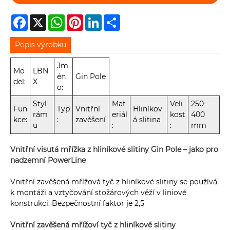
Facebook
X
WhatsApp
Pinterest
LinkedIn
Share
Popis výrobku
Jm
Mo
LBN
én
Gin Pole
del:
X
o:
Styl
Mat
Veli
250-
Fun
Typ
Vnitřní
Hliníkov
rám
eriál
kost
400
kce:
:
zavěšení
á slitina
u
:
:
mm
Vnitřní visutá mřížka z hliníkové slitiny Gin Pole – jako pro
nadzemní PowerLine
Vnitřní zavěšená mřížová tyč z hliníkové slitiny se používá
k montáži a vztyčování stožárových věží v liniové
konstrukci. Bezpečnostní faktor je 2,5
Vnitřní zavěšená mřížoví tyč z hliníkové slitiny