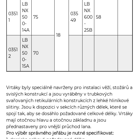
LB
LB
NX
NX
0351
035
50
75
600
58
1
49
0-
-
14A
25B
18
LB
NX
0351
50
70
2
0-
15A
Vrtáky byly speciálně navrženy pro instalaci věží, stožárů a
svislých konstrukcí a jsou vyráběny v trubkových
svařovaných retikulárních konstrukcích z lehké hliníkové
slitiny. Jsou k dispozici v sekcích různých délek, které se
spojí tak, aby se dosáhlo požadované celkové délky. Vrtáky
mají otočnou hlavu a otočnou základnu a jsou
přednastaveny pro vnější průchod lana.
Pro výběr správného jeřábu je nutné specifikovat: