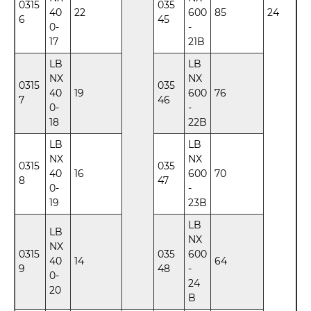
0315
035
40
22
600
85
24
6
45
0-
-
17
21B
LB
LB
NX
NX
0315
035
40
19
600
76
7
46
0-
-
18
22B
LB
LB
NX
NX
0315
035
40
16
600
70
8
47
0-
-
19
23B
LB
LB
NX
NX
0315
035
600
40
14
64
9
48
-
0-
24
20
B