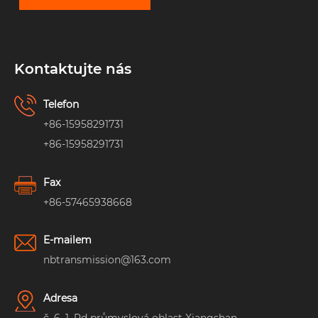
Kontaktujte nás
Telefon
+86-15958291731
+86-15958291731
Fax
+86-57465938668
E-mailem
nbtransmission@163.com
Adresa
č. 6, 1. Rd průmyslová oblast Xiangshan