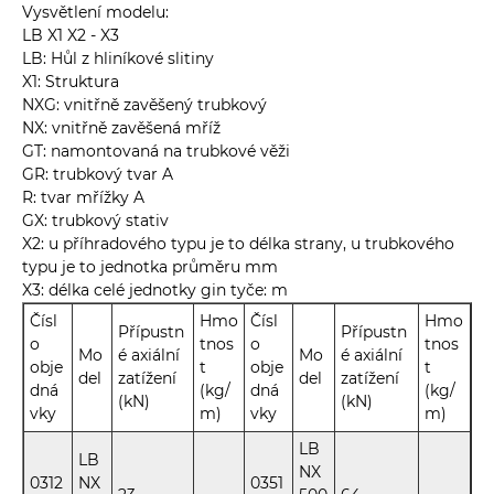
Vysvětlení modelu:
LB X1 X2 - X3
LB: Hůl z hliníkové slitiny
X1: Struktura
NXG: vnitřně zavěšený trubkový
NX: vnitřně zavěšená mříž
GT: namontovaná na trubkové věži
GR: trubkový tvar A
R: tvar mřížky A
GX: trubkový stativ
X2: u příhradového typu je to délka strany, u trubkového
typu je to jednotka průměru mm
X3: délka celé jednotky gin tyče: m
Čísl
Hmo
Čísl
Hmo
Přípustn
Přípustn
o
tnos
o
tnos
Mo
é axiální
Mo
é axiální
obje
t
obje
t
del
zatížení
del
zatížení
dná
(kg/
dná
(kg/
(kN)
(kN)
vky
m)
vky
m)
LB
LB
NX
0312
NX
0351