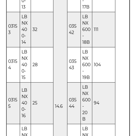
0-
-
13
17B
LB
LB
NX
NX
0315
035
40
32
600
111
3
42
0-
-
14
18B
LB
LB
NX
NX
0315
035
40
28
600
104
4
43
0-
-
15
19B
LB
LB
NX
NX
0315
035
600
40
25
94
5
14.6
44
-
0-
20
16
B
LB
LB
NX
NX