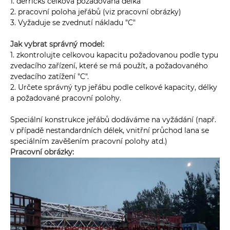
1. derricks celková požadovaná délka
2. pracovní poloha jeřábů (viz pracovní obrázky)
3. Vyžaduje se zvednutí nákladu "C"
Jak vybrat správný model:
1. zkontrolujte celkovou kapacitu požadovanou podle typu
zvedacího zařízení, které se má použít, a požadovaného
zvedacího zatížení "C".
2. Určete správný typ jeřábu podle celkové kapacity, délky
a požadované pracovní polohy.
Speciální konstrukce jeřábů dodáváme na vyžádání (např.
v případě nestandardních délek, vnitřní průchod lana se
speciálním zavěšením pracovní polohy atd.)
Pracovní obrázky: