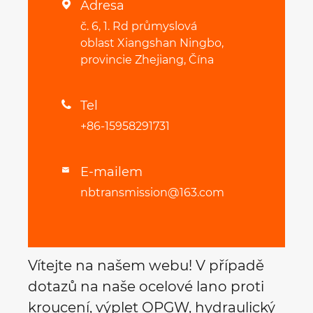
Adresa

č. 6, 1. Rd průmyslová
oblast Xiangshan Ningbo,
provincie Zhejiang, Čína
Tel

+86-15958291731
E-mailem

nbtransmission@163.com
Vítejte na našem webu! V případě
dotazů na naše ocelové lano proti
kroucení, výplet OPGW, hydraulický