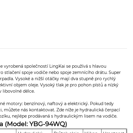
ce vyrobená společností LingKai se používá s hlavou
ro stlačení spoje vodiče nebo spoje zemnícího drátu. Super
padla. Vysoké a nižší otáčky mají dva stupně pro rychlý
ktivní objem oleje. Vysoký tlak je pro pohon pístů a nízký
v libovolné délce.
zné motory: benzínový, naftový a elektrický. Pokud tedy
ci, můžete nás kontaktovat. Zde níže je hydraulická čerpací
ku, nejlépe prodávaná s hydraulickým lisem na vodiče.
la (Model: YBG-94WQ)