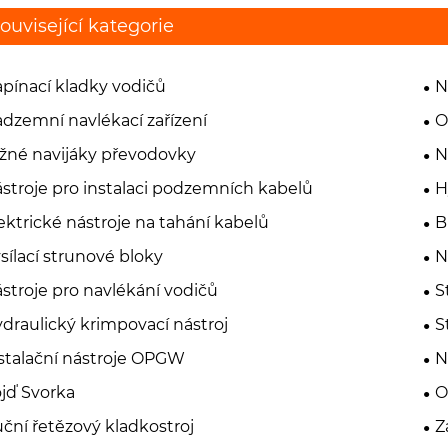
ouvisející kategorie
pínací kladky vodičů
N
dzemní navlékací zařízení
O
žné navijáky převodovky
N
stroje pro instalaci podzemních kabelů
H
ektrické nástroje na tahání kabelů
B
sílací strunové bloky
N
stroje pro navlékání vodičů
S
draulický krimpovací nástroj
S
stalační nástroje OPGW
N
jď Svorka
O
ční řetězový kladkostroj
Z