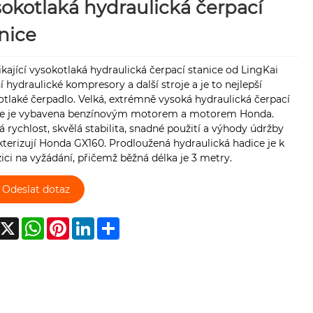
okotlaká hydraulická čerpací
nice
ající vysokotlaká hydraulická čerpací stanice od LingKai
 hydraulické kompresory a další stroje a je to nejlepší
tlaké čerpadlo. Velká, extrémně vysoká hydraulická čerpací
ce je vybavena benzínovým motorem a motorem Honda.
 rychlost, skvělá stabilita, snadné použití a výhody údržby
terizují Honda GX160. Prodloužená hydraulická hadice je k
ici na vyžádání, přičemž běžná délka je 3 metry.
Odeslat dotaz
acebook
X
WhatsApp
Pinterest
LinkedIn
Share