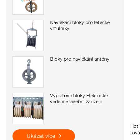
Navlékací bloky pro letecké
vrtulníky
Bloky pro navlékání antény
Výpletové bloky Elektrické
vedení Stavební zařízení
Hot 
tov
Ukázat více