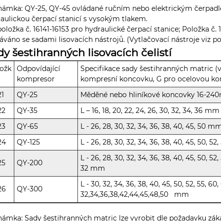
ámka: QY-25, QY-45 ovládané ručním nebo elektrickým čerpadl
aulickou čerpací stanicí s vysokým tlakem.
položka č. 16141-16153 pro hydraulické čerpací stanice; Položka č.
váno se sadami lisovacích nástrojů. (Vytlačovací nástroje viz polo
dy šestihranných lisovacích čelistí
ožk
Odpovídající
Specifikace sady šestihranných matric (
kompresor
kompresní koncovku, G pro ocelovou ko
21
QY-25
Měděné nebo hliníkové koncovky 16-2
22
QY-35
L – 16, 18, 20, 22, 24, 26, 30, 32, 34, 36 mm
23
QY-65
L - 26, 28, 30, 32, 34, 36, 38, 40, 45, 50 m
24
QY-125
L - 26, 28, 30, 32, 34, 36, 38, 40, 45, 50, 5
L - 26, 28, 30, 32, 34, 36, 38, 40, 45, 50, 52,
25
QY-200
32 mm
L - 30, 32, 34, 36, 38, 40, 45, 50, 52, 55, 60
26
QY-300
32,34,36,38,42,44,45,48,50 mm
ámka: Sady šestihranných matric lze vyrobit dle požadavku zák