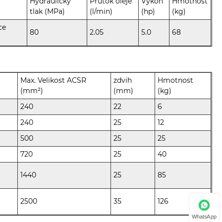
Hydraulický
Průtok oleje
Výkon
Hmotnost
tlak (MPa)
(l/min)
(hp)
(kg)
ce
80
2.05
5.0
68
Max. Velikost ACSR
zdvih
Hmotnost
(mm²)
(mm)
(kg)
240
22
6
240
25
12
500
25
25
720
25
40
1440
25
85
2500
35
126
WhatsApp