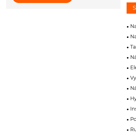
S
Na
Na
Ta
Ná
El
Vy
Ná
Hy
In
Po
Ru