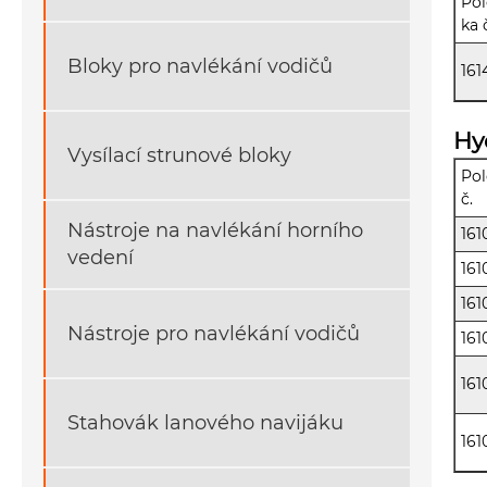
Pol
ka 
Bloky pro navlékání vodičů
161
Hy
Vysílací strunové bloky
Pol
č.
Nástroje na navlékání horního
161
vedení
161
161
Nástroje pro navlékání vodičů
161
161
Stahovák lanového navijáku
161