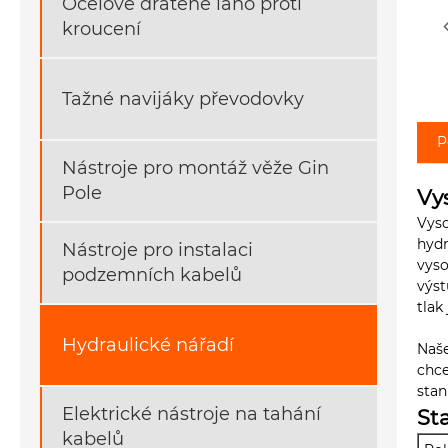
Ocelové drátěné lano proti
kroucení
Tažné navijáky převodovky
P
Nástroje pro montáž věže Gin
Pole
Vy
Vyso
hydr
Nástroje pro instalaci
vyso
podzemních kabelů
výst
tlak
Hydraulické nářadí
Naše
chce
stan
Elektrické nástroje na tahání
St
kabelů