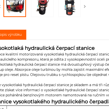
opis výrobku
sokotlaká hydraulická čerpací stanice
ce kvalitní motorizovaná vysokotlaká hydraulická čerpací stani
aulického kompresoru, která je odlita z vysokopevnostní oceli p
kotlaká hydraulická čerpací stanice má dvoustupňový výstup čer
up oleje. Absorpce oleje turbínou by mohla zajistit maximální efe
 je pro reset pístu. Olejovou trubku s rychlospojkou lze objednat 
 vysokotlaká hydraulická čerpací stanice je skladem a má tři rů
te získat více informací o vysokotlaké hydraulické čerpací stani
ice poháněná benzínovým motorem namontovaná na ručním vozí
anice vysokotlakého hydraulického čerpad