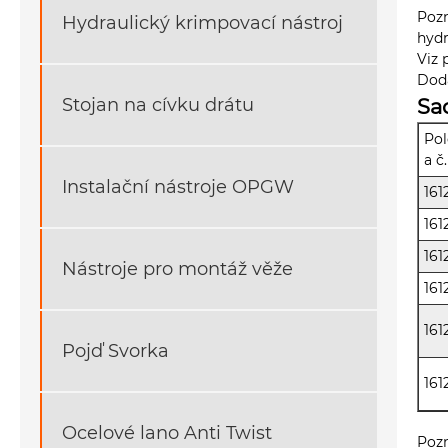
Pozn
Hydraulický krimpovací nástroj
hydr
Viz 
Dodá
Stojan na cívku drátu
Sa
Pol
a č.
Instalační nástroje OPGW
161
161
161
Nástroje pro montáž věže
161
161
Pojď Svorka
161
Ocelové lano Anti Twist
Pozn