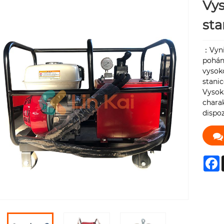
Vys
sta
：Vynik
pohání
vysoko
stani
Vysoká
charak
dispoz
F