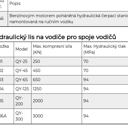
ož
Popis
č.
Benzínovým motorem poháněná hydraulická čerpací stani
46
namontovaná na ručním vozíku
draulický lis na vodiče pro spoje vodičů
ožka
Max. kompresní síla
Max. Hydraulický tlak
Model
(KN)
(MPa)
01
QY-25
250
70
02
QY-45
450
70
03
QY-65
650
94
04
QY-125
1250
94
QY-
05
2000
94
200
QY-
06A
3000
94
300