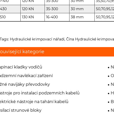
P-410
120 KN
35-300
30 mm
35,50,70,9
-430
120 KN
35-300
30 mm
50,70,95,1
510
130 KN
16-400
38 mm
50,70,95,1
Tags: Hydraulické krimpovací nářadí, Čína Hydraulické krimpovac
ouvisející kategorie
pínací kladky vodičů
N
dzemní navlékací zařízení
O
žné navijáky převodovky
N
stroje pro instalaci podzemních kabelů
H
ektrické nástroje na tahání kabelů
B
sílací strunové bloky
N