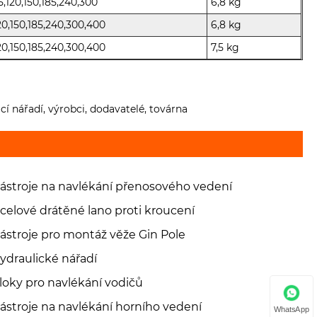
5,120,150,185,240,300
6,8 kg
20,150,185,240,300,400
6,8 kg
20,150,185,240,300,400
7,5 kg
í nářadí, výrobci, dodavatelé, továrna
ástroje na navlékání přenosového vedení
celové drátěné lano proti kroucení
ástroje pro montáž věže Gin Pole
ydraulické nářadí
loky pro navlékání vodičů
ástroje na navlékání horního vedení
WhatsApp