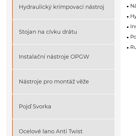
Ná
Hydraulický krimpovací nástroj
Hy
In
Stojan na cívku drátu
Po
Ru
Instalační nástroje OPGW
Nástroje pro montáž věže
Pojď Svorka
Ocelové lano Anti Twist