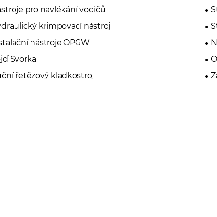
stroje pro navlékání vodičů
S
draulický krimpovací nástroj
S
stalační nástroje OPGW
N
jď Svorka
O
ční řetězový kladkostroj
Z