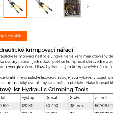
opis výrobku
draulické krimpovací nářadí
aulické krimpovací nástroje Lingkai ve velkém mají otevřený de
ku dvourychlostní jednotkou, poté se kompresní síla zvedne a a
rou energie a času. Hlavu hydraulických krimpovacích nástrojů l
ce kvalitní hydraulické lisovací nástroje jsou vybaveny pojist
 se automaticky uvolní, aby se zabránilo přetlaku. Naše lisovací k
tový list Hydraulic Crimping Tools
del
Výstup
Rozsah
Stoke
Zemřít
O-510
120 KN
50-400
38 mm
50,70,95,1