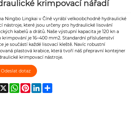
raulické krimpovací nářadí
na Ningbo Lingkai v Číně vyrábí velkoobchodně hydraulické
cí nástroje, které jsou určeny pro hydraulické lisování
ických kabelů a drátů. Naše výstupní kapacita je 120 kn a
h krimpování je 16–400 mm2. Standardní příslušenství
e je součástí každé lisovací kleště. Navíc robustní
ovaná plastová krabice, která tvoří náš přepravní kontejner
raulické krimpovací nástroje.
Odeslat dotaz
acebook
X
WhatsApp
Pinterest
LinkedIn
Share