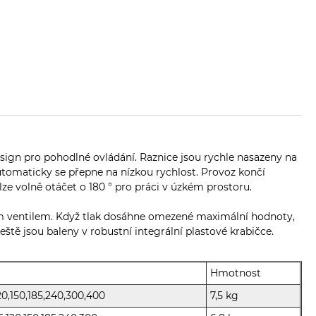
sign pro pohodlné ovládání. Raznice jsou rychle nasazeny na
utomaticky se přepne na nízkou rychlost. Provoz končí
ze volně otáčet o 180 ° pro práci v úzkém prostoru.
ným ventilem. Když tlak dosáhne omezené maximální hodnoty,
leště jsou baleny v robustní integrální plastové krabičce.
Hmotnost
20,150,185,240,300,400
7,5 kg