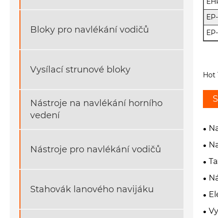
EH
EP
Bloky pro navlékání vodičů
EP-
Vysílací strunové bloky
Hot 
S
Nástroje na navlékání horního
vedení
Na
Na
Nástroje pro navlékání vodičů
Ta
Ná
Stahovák lanového navijáku
El
Vy