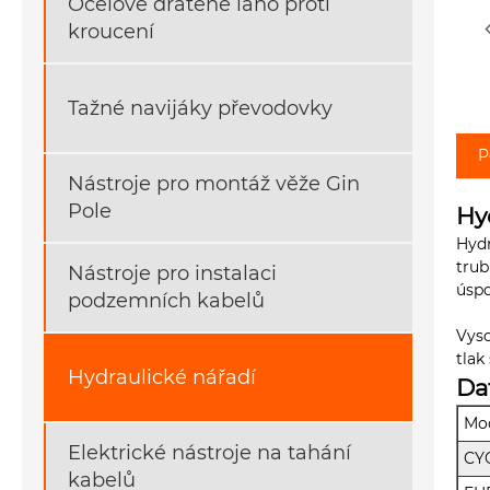
Ocelové drátěné lano proti
kroucení
Tažné navijáky převodovky
P
Nástroje pro montáž věže Gin
Pole
Hy
Hydr
trub
Nástroje pro instalaci
úspo
podzemních kabelů
Vyso
tlak
Hydraulické nářadí
Da
Mo
Elektrické nástroje na tahání
CY
kabelů