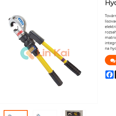
Hyd
Továr
lisova
elektr
rozsa
matric
integr
na hyd
F