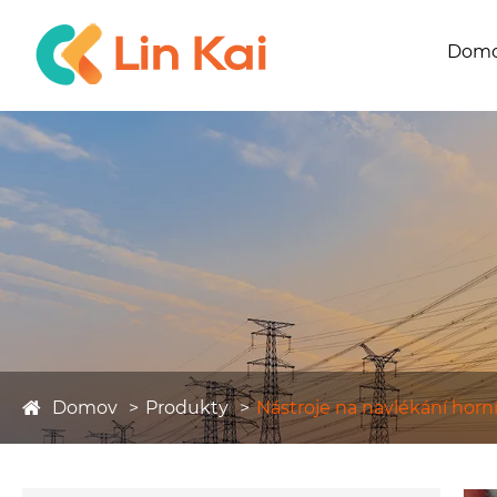
Dom
Domov
Produkty
Nástroje na navlékání horn