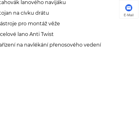
tahovák lanového navijáku
tojan na cívku drátu
E-Mail
ástroje pro montáž věže
celové lano Anti Twist
ařízení na navlékání přenosového vedení