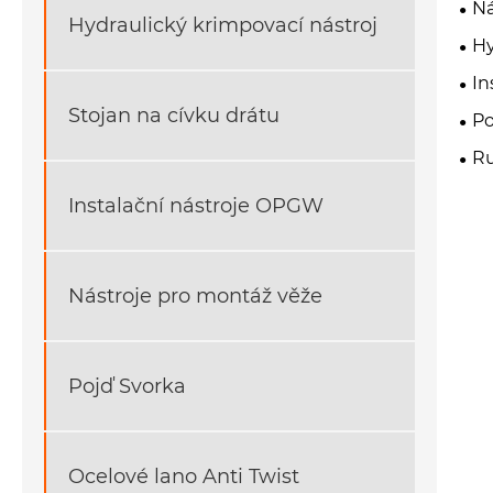
Ná
Hydraulický krimpovací nástroj
Hy
In
Stojan na cívku drátu
Po
Ru
Instalační nástroje OPGW
Nástroje pro montáž věže
Pojď Svorka
Ocelové lano Anti Twist