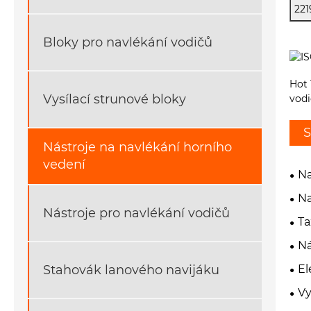
221
Bloky pro navlékání vodičů
Hot 
Vysílací strunové bloky
vodi
S
Nástroje na navlékání horního
vedení
Na
Na
Nástroje pro navlékání vodičů
Ta
Ná
Stahovák lanového navijáku
El
Vy