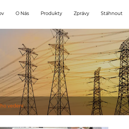
ov
O Nás
Produkty
Zprávy
Stáhnout
ího vedení