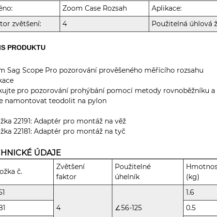
éno:
Zoom Case Rozsah
Aplikace:
tor zvětšení:
4
Použitelná úhlová ž
IS PRODUKTU
m Sag Scope Pro pozorování prověšeného měřícího rozsahu
kace
kujte pro pozorování prohýbání pomocí metody rovnoběžníku a
 namontovat teodolit na pylon
žka 22191: Adaptér pro montáž na věž
žka 22181: Adaptér pro montáž na tyč
CHNICKÉ ÚDAJE
Zvětšení
Použitelné
Hmotnos
ožka č.
faktor
úhelník
(kg)
51
1.6
81
4
∠56-125
0.5