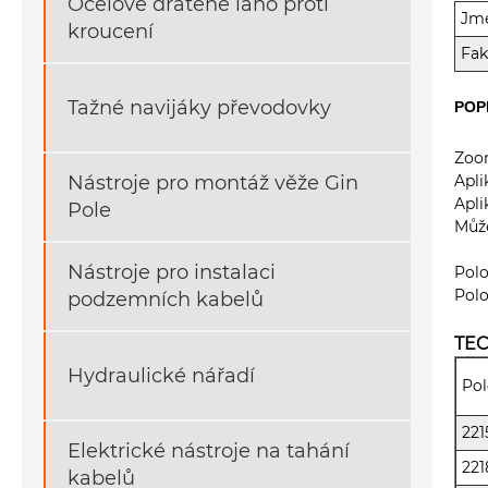
Ocelové drátěné lano proti
Jm
kroucení
Fak
Tažné navijáky převodovky
POP
Zoo
Apli
Nástroje pro montáž věže Gin
Apli
Pole
Může
Nástroje pro instalaci
Polo
Polo
podzemních kabelů
TE
Hydraulické nářadí
Pol
221
Elektrické nástroje na tahání
221
kabelů