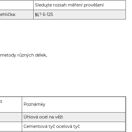
Sledujte rozsah měření prověšení
ehlička:
魭? 6-125
 metody různých délek,
t
Poznámky
Úhlová ocel na věži
Cementová tyč ocelová tyč