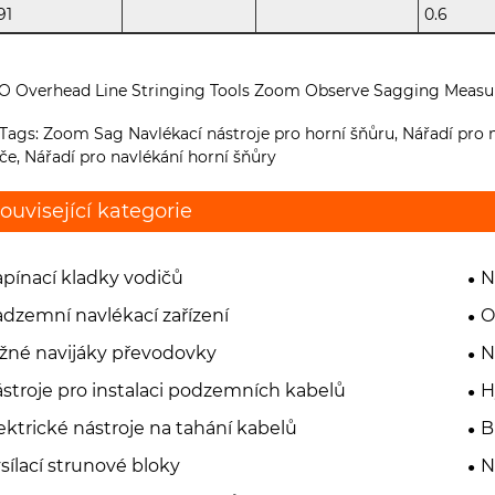
91
0.6
Tags: Zoom Sag Navlékací nástroje pro horní šňůru, Nářadí pro m
če, Nářadí pro navlékání horní šňůry
ouvisející kategorie
pínací kladky vodičů
N
dzemní navlékací zařízení
O
žné navijáky převodovky
N
stroje pro instalaci podzemních kabelů
H
ektrické nástroje na tahání kabelů
B
sílací strunové bloky
N