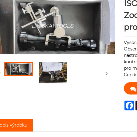
ISO
Zoo
pro
Vysoce
Obser
nástro
kontro
pro mě
Condu
F
opis výrobku