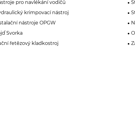
stroje pro navlékání vodičů
S
draulický krimpovací nástroj
S
stalační nástroje OPGW
N
jď Svorka
O
ční řetězový kladkostroj
Z