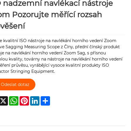
 nadzemní navlékací nástroje
m Pozorujte měřící rozsah
věšení
 kvalitní ISO nástroje na navlékání horního vedení Zoom
ve Sagging Measuring Scope z Číny, přední čínský produkt
je na navlékání horního vedení Zoom Sag, s přísnou
lou kvality, továrny na nástroje na navlékání horního vedení
ření průvěsu, vyrábějící vysoce kvalitní produkty ISO
ctor Stringing Equipment.
Odeslat dotaz
acebook
X
WhatsApp
Pinterest
LinkedIn
Share