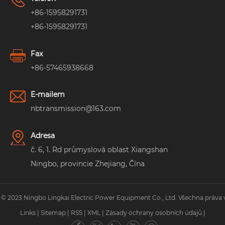
+86-15958291731
+86-15958291731
Fax
+86-57465938668
E-mailem
nbtransmission@163.com
Adresa
č. 6, 1. Rd průmyslová oblast Xiangshan
Ningbo, provincie Zhejiang, Čína
 © 2023 Ningbo Lingkai Electric Power Equipment Co., Ltd. Všechna práva 
Links
|
Sitemap
|
RSS
|
XML
|
Zásady ochrany osobních údajů
|