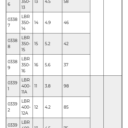
350-
13
4.5
58
6
13
LBR
0338
350-
14
4.9
46
7
14
LBR
0338
350-
15
5.2
42
8
15
LBR
0338
350-
16
5.6
37
9
16
LBR
0339
400-
11
3.8
98
1
11A
LBR
0339
400-
12
4.2
85
2
12A
LBR
0339