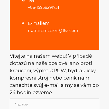
Tel
+86-15958291731
E-mailem

nbtransmission@163.com
Vítejte na našem webu! V případě
dotazů na naše ocelové lano proti
kroucení, výplet OPGW, hydraulický
kompresní stroj nebo ceník nám
zanechte svůj e-mail a my se vám do
24 hodin ozveme.