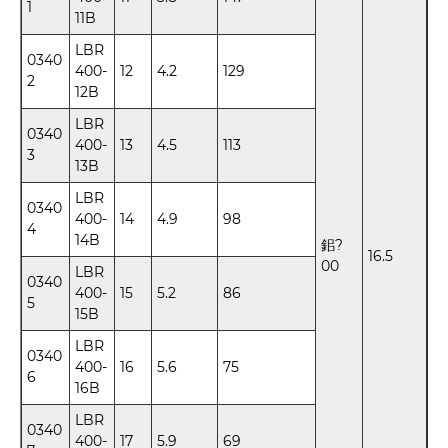
1
11B
LBR
0340
400-
12
4.2
129
2
12B
LBR
0340
400-
13
4.5
113
3
13B
LBR
0340
400-
14
4.9
98
4
14B
鈻?
16.5
00
LBR
0340
400-
15
5.2
86
5
15B
LBR
0340
400-
16
5.6
75
6
16B
LBR
0340
400-
17
5.9
69