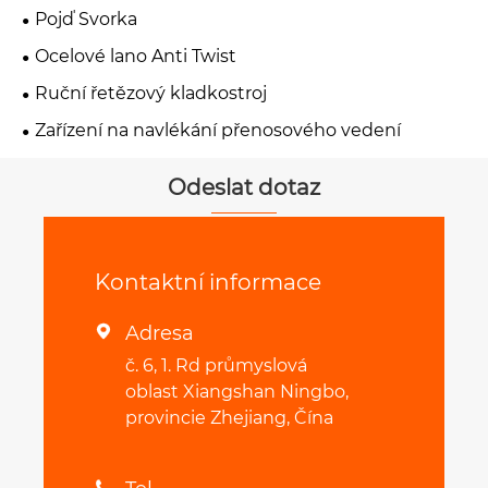
Pojď Svorka
Ocelové lano Anti Twist
Ruční řetězový kladkostroj
Zařízení na navlékání přenosového vedení
Odeslat dotaz
Kontaktní informace
Adresa

č. 6, 1. Rd průmyslová
oblast Xiangshan Ningbo,
provincie Zhejiang, Čína
