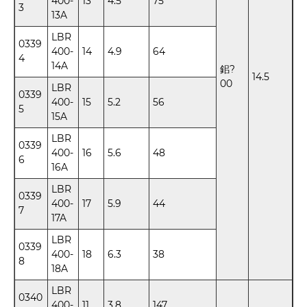
400-
13
4.5
75
3
13A
LBR
0339
400-
14
4.9
64
4
14A
鈻?
14.5
00
LBR
0339
400-
15
5.2
56
5
15A
LBR
0339
400-
16
5.6
48
6
16A
LBR
0339
400-
17
5.9
44
7
17A
LBR
0339
400-
18
6.3
38
8
18A
LBR
0340
400-
11
3.8
147