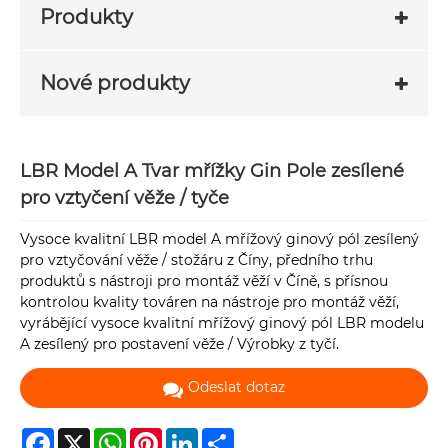
Produkty
Nové produkty
LBR Model A Tvar mřížky Gin Pole zesílené
pro vztyčení věže / tyče
Vysoce kvalitní LBR model A mřížový ginový pól zesílený
pro vztyčování věže / stožáru z Číny, předního trhu
produktů s nástroji pro montáž věží v Číně, s přísnou
kontrolou kvality továren na nástroje pro montáž věží,
vyrábějící vysoce kvalitní mřížový ginový pól LBR modelu
A zesílený pro postavení věže / Výrobky z tyčí.
Odeslat dotaz
Facebook
X
WhatsApp
Pinterest
LinkedIn
Share