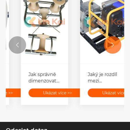


Jaké jsou
Ningbo
výhody
Lingkai
použití bloků
Electric
Ukázat více >>
Ukázat více >>
svazku
Power
vodičů ve
Equipment
srovnání s
Co., Ltd.
tradičními
dodává
metodami
vysoce
strunování?
kvalitní