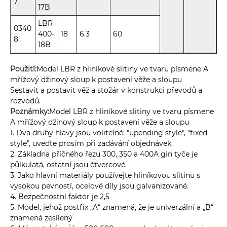
7
17B
LBR
0340
400-
18
6.3
60
8
18B
Použití:
Model LBR z hliníkové slitiny ve tvaru písmene A
mřížový džinový sloup k postavení věže a sloupu
Sestavit a postavit věž a stožár v konstrukci převodů a
rozvodů.
Poznámky:
Model LBR z hliníkové slitiny ve tvaru písmene
A mřížový džinový sloup k postavení věže a sloupu
1. Dva druhy hlavy jsou volitelné: "upending style", "fixed
style", uveďte prosím při zadávání objednávek.
2. Základna příčného řezu 300, 350 a 400A gin tyče je
půlkulatá, ostatní jsou čtvercové.
3. Jako hlavní materiály používejte hliníkovou slitinu s
vysokou pevností, ocelové díly jsou galvanizované.
4. Bezpečnostní faktor je 2,5
5. Model, jehož postfix „A“ znamená, že je univerzální a „B“
znamená zesílený