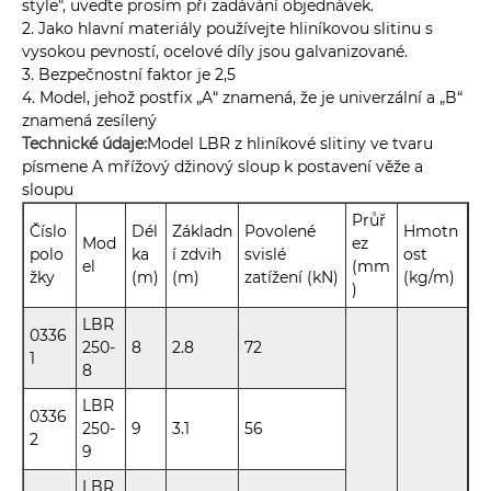
style", uveďte prosím při zadávání objednávek.
2. Jako hlavní materiály používejte hliníkovou slitinu s
vysokou pevností, ocelové díly jsou galvanizované.
3. Bezpečnostní faktor je 2,5
4. Model, jehož postfix „A“ znamená, že je univerzální a „B“
znamená zesílený
Technické údaje:
Model LBR z hliníkové slitiny ve tvaru
písmene A mřížový džinový sloup k postavení věže a
sloupu
Průř
Číslo
Dél
Základn
Povolené
Hmotn
Mod
ez
polo
ka
í zdvih
svislé
ost
el
(mm
žky
(m)
(m)
zatížení (kN)
(kg/m)
)
LBR
0336
250-
8
2.8
72
1
8
LBR
0336
250-
9
3.1
56
2
9
LBR