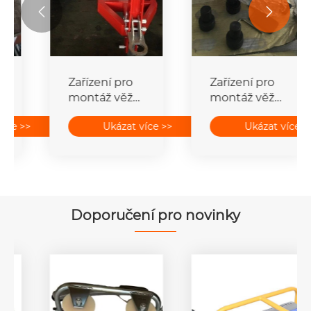


Věž montáže
Nástroje pro
gin Stožáry
montáž věže
elektrického
Ocelové
Ukázat více >>
Ukázat více >>
vedení
kladkostroje
stavebního
Zvedací
zařízení
kladky
Doporučení pro novinky