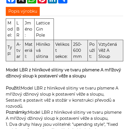
Popis výrobku
M
L
Jm
Lattice
od
B
éno
Gin
el:
R
:
Pole
A-
Mat
Hliníko
Velikos
250-
Po
Vztyčená
Ty
tv
eriá
vá
t
600
uží
Věž A
p:
ar
l:
slitina
sekce:
mm
t:
Sloup
Model LBR z hliníkové slitiny ve tvaru písmene A mřížový
džinový sloup k postavení věže a sloupu
Použití:
Model LBR z hliníkové slitiny ve tvaru písmene A
mřížový džinový sloup k postavení věže a sloupu,
Sestavit a postavit věž a stožár v konstrukci převodů a
rozvodů.
Poznámky:
Model LBR z hliníkové slitiny ve tvaru písmene
A mřížový džinový sloup k postavení věže a sloupu,
1. Dva druhy hlavy jsou volitelné: "upending style", "fixed