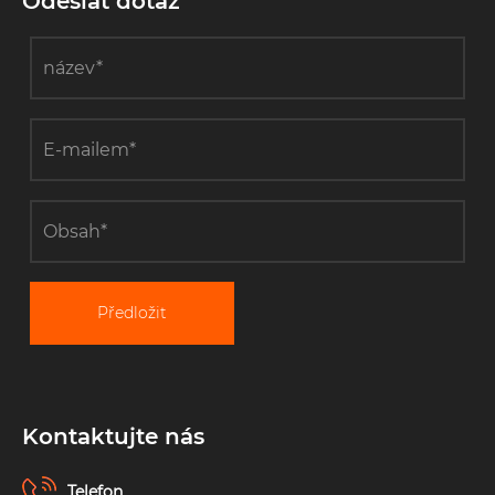
Odeslat dotaz
ocelová lana
do Malajsie
Předložit
Kontaktujte nás
Telefon