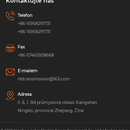
Kontaktujte nás
Telefon
+86-15958291731
+86-15958291731
Fax
+86-57465938668
E-mailem
nbtransmission@163.com
Adresa
č. 6, 1. Rd průmyslová oblast Xiangshan
Ningbo, provincie Zhejiang, Čína