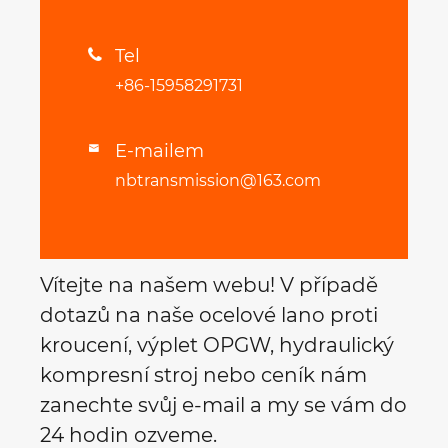
Tel

+86-15958291731
E-mailem

nbtransmission@163.com
Vítejte na našem webu! V případě
dotazů na naše ocelové lano proti
kroucení, výplet OPGW, hydraulický
kompresní stroj nebo ceník nám
zanechte svůj e-mail a my se vám do
24 hodin ozveme.