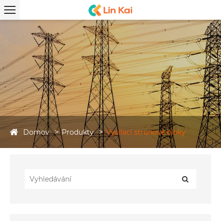
Domov
Produkty
Vysílací strunové bloky