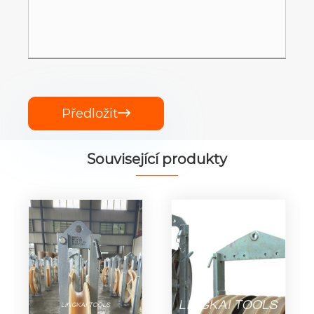
Předložit

Související produkty