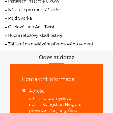
Instalační nástroje OPGW
Nástroje pro montáž věže
Pojď Svorka
Ocelové lano Anti Twist
Ruční řetězový kladkostroj
Zařízení na navlékání přenosového vedení
Odeslat dotaz
Kontaktní informace
Adresa

č. 6, 1. Rd průmyslová
oblast Xiangshan Ningbo,
provincie Zhejiang, Čína