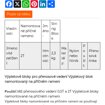
Facebook
X
WhatsApp
Pinterest
LinkedIn
Share
Popis výrobku
Stri
Namontova
Jm
Vlastn
ng
né příčné
éno
osti:
Bloc
rameno
:
k
P
Jmeno
Ma
Hm
Nylon
o
Přeno
vité
2,3
ter
2T
otn
nebo
u
sová
zatížen
kg
iál
ost:
hliník
ží
linka
í:
y:
t:
Výpletové bloky pro přenosové vedení Výpletový blok
namontovaný na příčném rameni
Věž přenosového vedení 0,5T a 2T Výpletové bloky
Použití:
namontované na příčném rameni
Výpletové bloky namontované na příčném rameni se používají