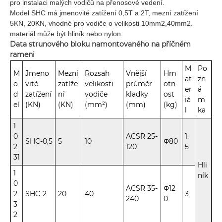
pro instalaci malých vodičů na přenosové vedení.
Model SHC má jmenovité zatížení 0,5T a 2T, mezní zatížení
5KN, 20KN, vhodné pro vodiče o velikosti 10mm2,40mm2.
materiál může být hliník nebo nylon.
Data strunového bloku namontovaného na příčném
rameni
M
Po
M
Jmeno
Mezní
Rozsah
Vnější
Hm
at
zn
o
vité
zatíže
velikosti
průměr
otn
er
á
d
zatížení
ní
vodiče
kladky
ost
iá
m
el
(KN)
(KN)
(mm²)
(mm)
(kg)
l
ka
1
0
ACSR 25-
1.
SHC-0,5
5
10
Φ80
2
120
5
31
Hli
1
ník
0
ACSR 35-
Φ12
2
SHC-2
20
40
3
240
0
3
2