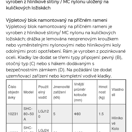
vyroben z hliníkové slitiny / MC nylonu uložený na
kuličkových ložiskách
Výpletový blok namontovaný na příčném rameni
Výpletový blok namontovaný na příčném rameni je
vyroben z hliníkové slitiny/ MC nylonu na kuličkových
ložiskách; drážka je lemována neoprenovým kroužkem
nebo vyměnitelnými nylonovými nebo hliníkovými koly
odolnými proti opotřebení. Rám je vyroben z pozinkované
oceli. Kladky lze dodat se třemi typy připojení: pevný (B),
otočný typ (C) nebo s hákem dodávaným s
bezpečnostním zámkem (D). Na požádání lze dodat
uzemňovací zařízení nebo kompletní vodivé kladky.
Vnější
Číslo
Použit
Jmenovité
Hmot
průměr
Vlastno
objedn
Model
elný
zatížení
nost
kotouče
sti
ávky
vodič
(kN)
(kg)
(mm)
SHC-
LGJ12
10231
80×50
5
Φ80
1.5
0
Hliníko
A
vé
SHC-
Kolo
LGJ24