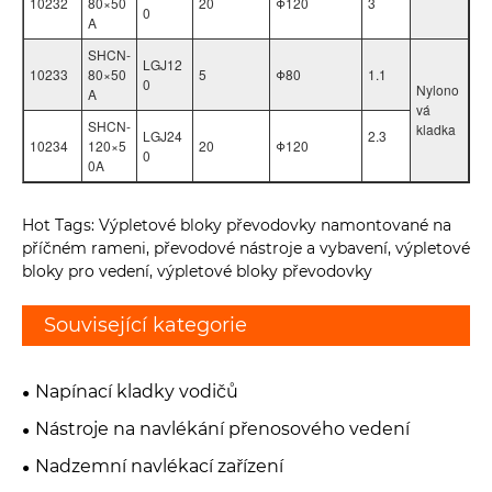
10232
80×50
20
Φ120
3
0
A
SHCN-
LGJ12
10233
80×50
5
Φ80
1.1
0
Nylono
A
vá
SHCN-
kladka
LGJ24
2.3
10234
120×5
20
Φ120
0
0A
Hot Tags: Výpletové bloky převodovky namontované na
příčném rameni, převodové nástroje a vybavení, výpletové
bloky pro vedení, výpletové bloky převodovky
Související kategorie
Napínací kladky vodičů
Nástroje na navlékání přenosového vedení
Nadzemní navlékací zařízení