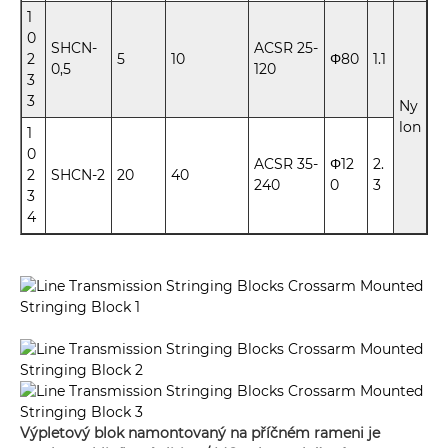
1
0
SHCN-
ACSR 25-
2
5
10
Φ80
1.1
0,5
120
3
3
Ny
lon
1
0
ACSR 35-
Φ12
2.
2
SHCN-2
20
40
240
0
3
3
4
Výpletový blok namontovaný na příčném rameni je