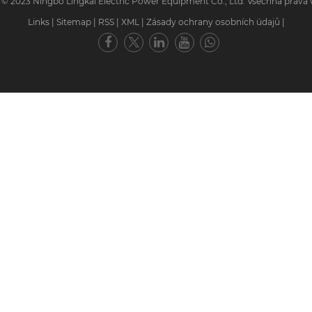
 © 2023 Ningbo Lingkai Electric Power Equipment Co., Ltd. Všechna práva 
Links
|
Sitemap
|
RSS
|
XML
|
Zásady ochrany osobních údajů
|