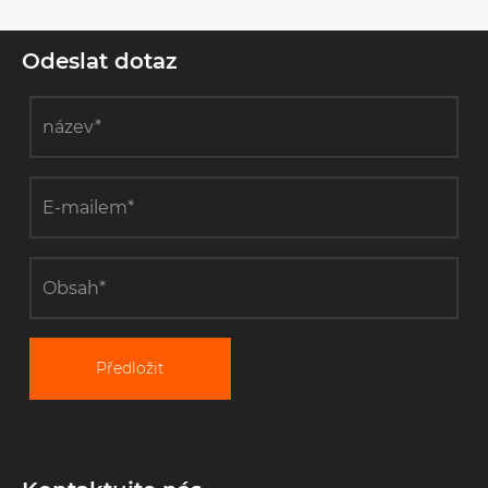
strunových
bloků při
Odeslat dotaz
stavbě
elektrického
vedení?
Předložit