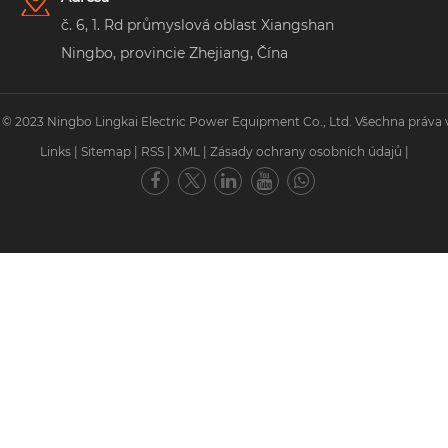
č. 6, 1. Rd průmyslová oblast Xiangshan
Ningbo, provincie Zhejiang, Čína
 © 2023 Ningbo Lingkai Electric Power Equipment Co., Ltd. Všechna práva 
Links
|
Sitemap
|
RSS
|
XML
|
Zásady ochrany osobních údajů
|