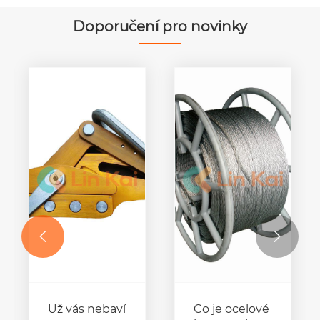
vodičů
tažení čtyř
vodičů ve
Doporučení pro novinky
svazcích na
přenosové
lince


Už vás nebaví
Co je ocelové