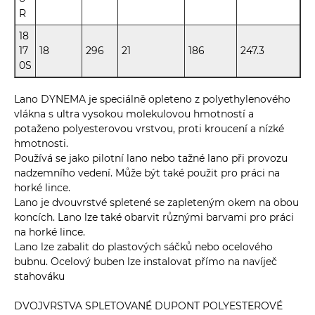
R
18
17
18
296
21
186
247.3
0S
Lano DYNEMA je speciálně opleteno z polyethylenového
vlákna s ultra vysokou molekulovou hmotností a
potaženo polyesterovou vrstvou, proti kroucení a nízké
hmotnosti.
Používá se jako pilotní lano nebo tažné lano při provozu
nadzemního vedení. Může být také použit pro práci na
horké lince.
Lano je dvouvrstvé spletené se zapleteným okem na obou
koncích. Lano lze také obarvit různými barvami pro práci
na horké lince.
Lano lze zabalit do plastových sáčků nebo ocelového
bubnu. Ocelový buben lze instalovat přímo na navíječ
stahováku
DVOJVRSTVA SPLETOVANÉ DUPONT POLYESTEROVÉ