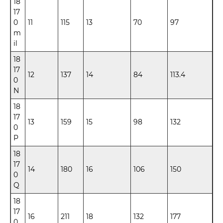
18
17
0
11
115
13
70
97
m
il
18
17
12
137
14
84
113.4
0
N
18
17
13
159
15
98
132
0
P
18
17
14
180
16
106
150
0
Q
18
17
16
211
18
132
177
0