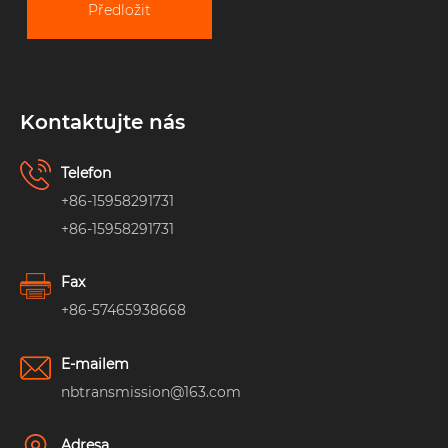
Předložit
Kontaktujte nás
Telefon
+86-15958291731
+86-15958291731
Fax
+86-57465938668
E-mailem
nbtransmission@163.com
Adresa