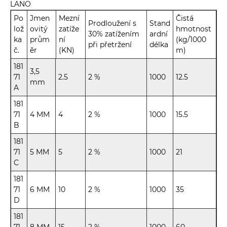
LANO
Po
Jmen
Mezní
Čistá
Prodloužení s
Stand
lož
ovitý
zatíže
hmotnost
30% zatížením
ardní
ka
prům
ní
(kg/1000
při přetržení
délka
č.
ěr
(KN)
m)
181
3,5
71
2.5
2 %
1000
12.5
mm
A
181
71
4 MM
4
2 %
1000
15.5
B
181
71
5 MM
5
2 %
1000
21
C
181
71
6 MM
10
2 %
1000
35
D
181