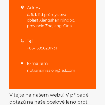
Adresa

č. 6, 1. Rd průmyslová
oblast Xiangshan Ningbo,
provincie Zhejiang, Čína
Tel

+86-15958291731
E-mailem

nbtransmission@163.com
Vítejte na našem webu! V případě
dotazů na naše ocelové lano proti