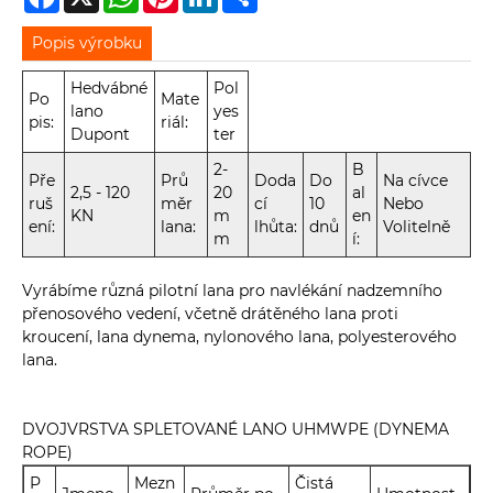
Popis výrobku
Hedvábné
Pol
Po
Mate
lano
yes
pis:
riál:
Dupont
ter
2-
B
Pře
Prů
Doda
Do
Na cívce
2,5 - 120
20
al
ruš
měr
cí
10
Nebo
KN
m
en
ení:
lana:
lhůta:
dnů
Volitelně
m
í:
Vyrábíme různá pilotní lana pro navlékání nadzemního
přenosového vedení, včetně drátěného lana proti
kroucení, lana dynema, nylonového lana, polyesterového
lana.
DVOJVRSTVA SPLETOVANÉ LANO UHMWPE (DYNEMA
ROPE)
P
Mezn
Čistá