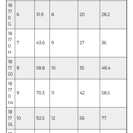
18
17
6
31.9
8
20
28.2
0
G
18
17
7
43.6
9
27
36
0
H
18
17
8
58.8
10
35
48.4
0J
18
17
9
70.3
11
42
58.5
0
tis
18
17
10
92.5
12
56
77
0L