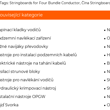
Tags: Stringboards for Four Bundle Conductor, Čína Stringboard
ouvisející kategorie
pínací kladky vodičů
N
dzemní navlékací zařízení
O
žné navijáky převodovky
N
stroje pro instalaci podzemních kabelů
H
ektrické nástroje na tahání kabelů
B
sílací strunové bloky
N
stroje pro navlékání vodičů
S
draulický krimpovací nástroj
S
stalační nástroje OPGW
N
jď Svorka
O