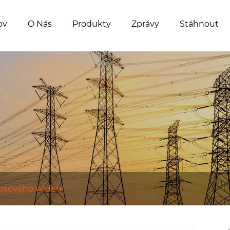
ov
O Nás
Produkty
Zprávy
Stáhnout
nosového vedení