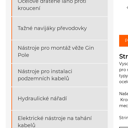
Ocelové drátěné lano proti
kroucení
Tažné navijáky převodovky
P
Nástroje pro montáž věže Gin
Pole
St
Vyso
pro 
Nástroje pro instalaci
typy
podzemních kabelů
ocel
Naše
Hydraulické nářadí
Krom
mech
Elektrické nástroje na tahání
Stri
kabelů