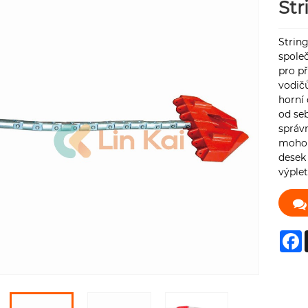
Str
Strin
spole
pro př
vodičů
horní
od seb
správn
mohou
desek 
výple
F