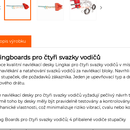
opis výrobku
ringboards pro čtyři svazky vodičů
ce kvalitní navlékací desky Lingkai pro čtyři svazky vodičů v m
navlékání a natahování svazků vodičů za navlékací bloky. Navrhli j
 stupaček, dle požadavků zákazníka. Jeden je upevňovací typ a 
ového drátu.
 navlékací desky pro čtyři svazky vodičů vyžadují pečlivý návrh 
ě toho by desky měly být pravidelně testovány a kontrolovány, a
anické vlastnosti, což minimalizuje riziko vibrací, cvalu nebo 
ng Boards pro čtyři svazky vodičů; 4 přibalené vodiče stupačky