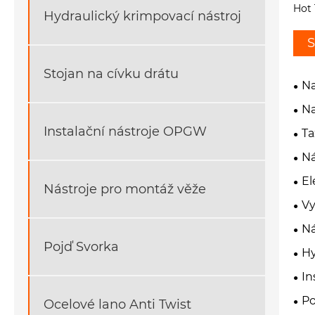
Hot 
Hydraulický krimpovací nástroj
S
Stojan na cívku drátu
Na
Na
Instalační nástroje OPGW
Ta
Ná
El
Nástroje pro montáž věže
Vy
Ná
Pojď Svorka
Hy
In
Po
Ocelové lano Anti Twist