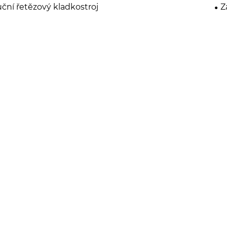
ční řetězový kladkostroj
Z