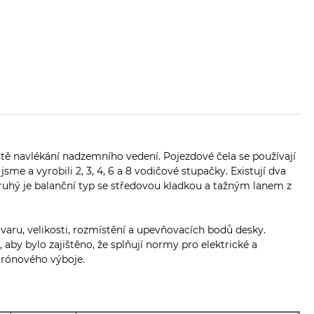
ístě navlékání nadzemního vedení. Pojezdové čela se používají
sme a vyrobili 2, 3, 4, 6 a 8 vodičové stupačky. Existují dva
druhý je balanční typ se středovou kladkou a tažným lanem z
tvaru, velikosti, rozmístění a upevňovacích bodů desky.
by bylo zajištěno, že splňují normy pro elektrické a
korónového výboje.