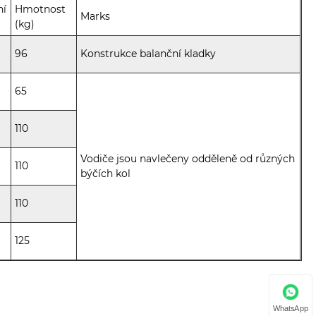
ní
Hmotnost
Marks
(kg)
96
Konstrukce balanční kladky
65
110
Vodiče jsou navlečeny odděleně od různých
110
býčích kol
110
125
WhatsApp