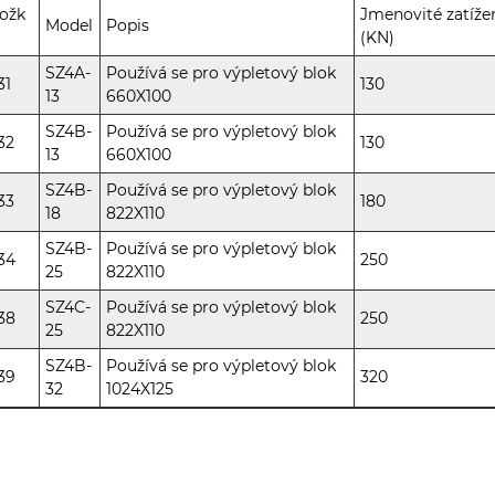
ožk
Jmenovité zatíže
Model
Popis
(KN)
SZ4A-
Používá se pro výpletový blok
31
130
13
660X100
SZ4B-
Používá se pro výpletový blok
32
130
13
660X100
SZ4B-
Používá se pro výpletový blok
33
180
18
822X110
SZ4B-
Používá se pro výpletový blok
34
250
25
822X110
SZ4C-
Používá se pro výpletový blok
38
250
25
822X110
SZ4B-
Používá se pro výpletový blok
39
320
32
1024X125