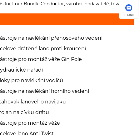
s for Four Bundle Conductor, výrobci, dodavatelé, továrna
E-Mail
ástroje na navlékání přenosového vedení
celové drátěné lano proti kroucení
ástroje pro montáž věže Gin Pole
ydraulické nářadí
loky pro navlékání vodičů
ástroje na navlékání horního vedení
tahovák lanového navijáku
tojan na cívku drátu
ástroje pro montáž věže
celové lano Anti Twist