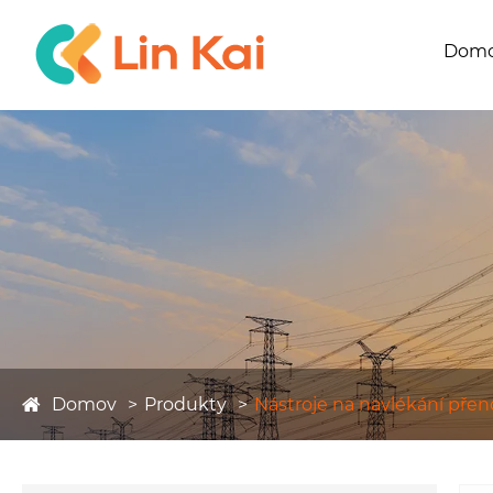
Dom
Domov
Produkty
Nástroje na navlékání pře