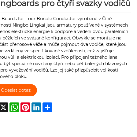
ingboards pro čtyři svazky vodičů
g Boards for Four Bundle Conductor vyrobené v Číně
čností Ningbo Lingkai jsou armatury používané v systémech
enos elektrické energie k podpoře a vedení dvou paralelních
 běžících ve svázané konfiguraci. Obvykle se montuje na
 část přenosové věže a může pojmout dva vodiče, které jsou
e vzdáleny ve specifikované vzdálenosti, což zajišťuje
ou vůli a elektrickou izolaci. Pro připojení tažného lana
 být speciálně navrženy čtyři nebo pět balených hlavových
pro vyvažování vodičů. Lze jej také přizpůsobit velikosti
tového bloku.
Odeslat dotaz
acebook
X
WhatsApp
Pinterest
LinkedIn
Share