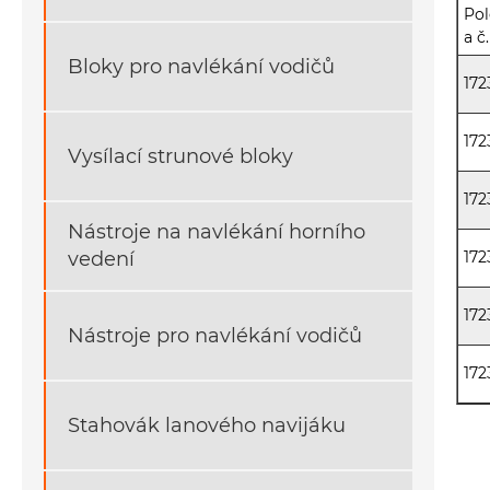
Pol
a č.
Bloky pro navlékání vodičů
172
172
Vysílací strunové bloky
172
Nástroje na navlékání horního
vedení
172
172
Nástroje pro navlékání vodičů
172
Stahovák lanového navijáku