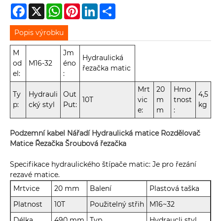
Facebook
X
WhatsApp
Pinterest
LinkedIn
Share
Popis výrobku
M
Jm
Hydraulická
od
M16-32
éno
řezačka matic
el:
:
Mrt
20
Hmo
Ty
Hydrauli
Out
4,5
10T
vic
m
tnost
p:
cký styl
Put:
kg
e:
m
:
Podzemní kabel Nářadí Hydraulická matice Rozdělovač
Matice Řezačka Šroubová řezačka
Specifikace hydraulického štípače matic: Je pro řezání
rezavé matice.
Mrtvice
20 mm
Balení
Plastová taška
Platnost
10T
Použitelný střih
M16~32
Délka
490 mm
Typ
Hydraucli styl