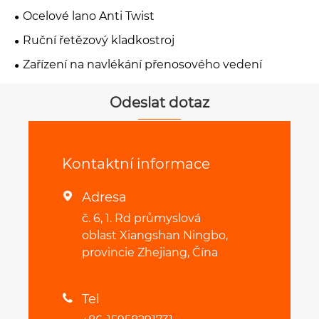
Ocelové lano Anti Twist
Ruční řetězový kladkostroj
Zařízení na navlékání přenosového vedení
Odeslat dotaz
Kontaktní informace
Adresa

č. 6, 1. Rd průmyslová
oblast Xiangshan Ningbo,
provincie Zhejiang, Čína
Tel
