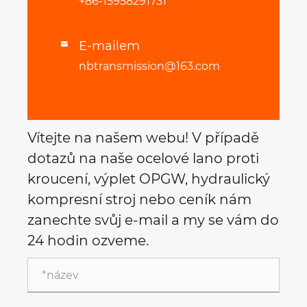
+86-15958291731
E-mailem

nbtransmission@163.com
Vítejte na našem webu! V případě
dotazů na naše ocelové lano proti
kroucení, výplet OPGW, hydraulický
kompresní stroj nebo ceník nám
zanechte svůj e-mail a my se vám do
24 hodin ozveme.