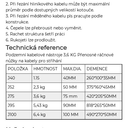
2. Při řezání hliníkového kabelu může být maximální
průměr podle dostupných velikostí kotouče.
3. Při řezání měděného kabelu pls pracujte podle
konstrukce.
4. Čepele lze přebrousit nebo vyměnit.
5. Rachet struktura šetří práci
6. Rukojeti lze prodloužit.
Technická reference
Podzemní kabelové nástroje 3,6 KG Přenosné ráčnové
nůžky na kabely pro stříhání
POLOŽKA
HMOTNOST
MAX.DIA.
DEMENCE
J40
1.15
40MM
260*100*35MM
J52
2,3 kg
50 MM
375*160*45MM
J75
3,6 kg
75 mm
420*205*50MM
J95
5,43 kg
90MM
818*265*50MM
J100
6,4 kg
100 MM
490*270*50MM