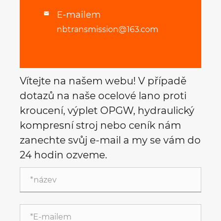
E-mailem

nbtransmission@163.com
Vítejte na našem webu! V případě
dotazů na naše ocelové lano proti
kroucení, výplet OPGW, hydraulický
kompresní stroj nebo ceník nám
zanechte svůj e-mail a my se vám do
24 hodin ozveme.