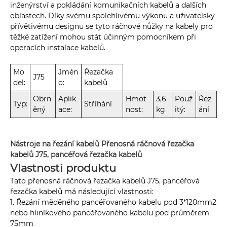
inženýrství a pokládání komunikačních kabelů a dalších
oblastech. Díky svému spolehlivému výkonu a uživatelsky
přívětivému designu se tyto ráčnové nůžky na kabely pro
těžké zatížení mohou stát účinným pomocníkem při
operacích instalace kabelů.
Mo
Jmén
Řezačka
J75
del:
o:
kabelů
Obrn
Aplik
Hmot
3,6
Použ
Řez
Typ:
Stříhání
ěný
ace:
nost:
kg
itý:
ání
Nástroje na řezání kabelů Přenosná ráčnová řezačka
kabelů J75, pancéřová řezačka kabelů
Vlastnosti produktu
Tato přenosná ráčnová řezačka kabelů J75, pancéřová
řezačka kabelů má následující vlastnosti:
1. Řezání měděného pancéřovaného kabelu pod 3*120mm2
nebo hliníkového pancéřovaného kabelu pod průměrem
75mm