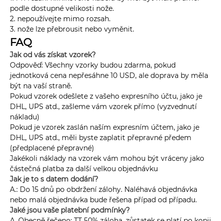
podle dostupné velikosti nože.
2. nepoužívejte mimo rozsah.
3. nože lze přebrousit nebo vyměnit.
FAQ
Jak od vás získat vzorek?
Odpověď: Všechny vzorky budou zdarma, pokud
jednotková cena nepřesáhne 10 USD, ale doprava by měla
být na vaší straně.
Pokud vzorek odešlete z vašeho expresního účtu, jako je
DHL, UPS atd., zašleme vám vzorek přímo (vyzvednutí
nákladu)
Pokud je vzorek zaslán naším expresním účtem, jako je
DHL, UPS atd., měli byste zaplatit přepravné předem
(předplacené přepravné)
Jakékoli náklady na vzorek vám mohou být vráceny jako
částečná platba za další velkou objednávku
Jak je to s datem dodání?
A.: Do 15 dnů po obdržení zálohy. Naléhavá objednávka
nebo malá objednávka bude řešena případ od případu.
Jaké jsou vaše platební podmínky?
A. Obecně řečeno: TT 50% záloha, zůstatek se platí po kopii