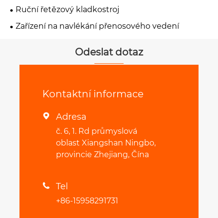
Ruční řetězový kladkostroj
Zařízení na navlékání přenosového vedení
Odeslat dotaz
Kontaktní informace
Adresa

č. 6, 1. Rd průmyslová
oblast Xiangshan Ningbo,
provincie Zhejiang, Čína
Tel

+86-15958291731