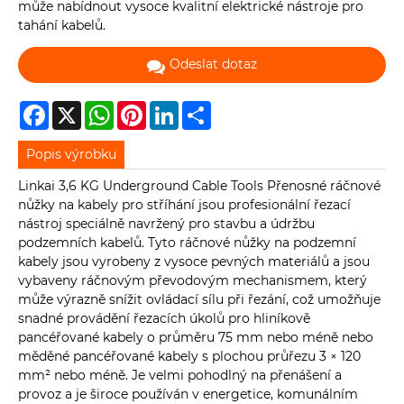
může nabídnout vysoce kvalitní elektrické nástroje pro
tahání kabelů.
Odeslat dotaz
Facebook
X
WhatsApp
Pinterest
LinkedIn
Share
Popis výrobku
Linkai 3,6 KG Underground Cable Tools Přenosné ráčnové
nůžky na kabely pro stříhání jsou profesionální řezací
nástroj speciálně navržený pro stavbu a údržbu
podzemních kabelů. Tyto ráčnové nůžky na podzemní
kabely jsou vyrobeny z vysoce pevných materiálů a jsou
vybaveny ráčnovým převodovým mechanismem, který
může výrazně snížit ovládací sílu při řezání, což umožňuje
snadné provádění řezacích úkolů pro hliníkově
pancéřované kabely o průměru 75 mm nebo méně nebo
měděné pancéřované kabely s plochou průřezu 3 × 120
mm² nebo méně. Je velmi pohodlný na přenášení a
provoz a je široce používán v energetice, komunálním