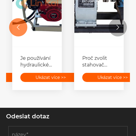


Je používání
Proč zvolit
hydraulického
stahovač
nářadí
kabelového
>>
Ukázat více >>
Ukázat více >>
bezpečné?
navijáku
Odeslat dotaz