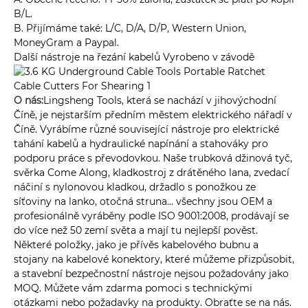
B/L.
B. Přijímáme také: L/C, D/A, D/P, Western Union,
MoneyGram a Paypal.
Další nástroje na řezání kabelů Vyrobeno v závodě
O nás:
Lingsheng Tools, která se nachází v jihovýchodní
Číně, je nejstarším předním městem elektrického nářadí v
Číně. Vyrábíme různé související nástroje pro elektrické
tahání kabelů a hydraulické napínání a stahováky pro
podporu práce s převodovkou. Naše trubková džinová tyč,
svěrka Come Along, kladkostroj z drátěného lana, zvedací
náčiní s nylonovou kladkou, držadlo s ponožkou ze
síťoviny na lanko, otočná struna… všechny jsou OEM a
profesionálně vyráběny podle ISO 9001:2008, prodávají se
do více než 50 zemí světa a mají tu nejlepší pověst.
Některé položky, jako je přívěs kabelového bubnu a
stojany na kabelové konektory, které můžeme přizpůsobit,
a stavební bezpečnostní nástroje nejsou požadovány jako
MOQ. Můžete vám zdarma pomoci s technickými
otázkami nebo požadavky na produkty. Obraťte se na nás.