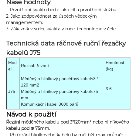
Naše hodnoty
1: Prvotřídní kvalitu berte jako cíl a prvotřídní službu.
2: Jako zodpovědnost za úspěch vědeckým
managementem.
3: Zákazník v srdci, kvalita v ruce, technologie v čele.
Technická data ráčnové ruční řezačky
kabelů J75
Mod
Hmotnost
Rozsah řezání
el
(kg)
Měděný a hliníkový pancéřový kabel≤3 *
120 mm2
3.6
J75
Měděný a hliníkový pancéřový kabel≤75
mm
Komunikační kabel 3600 párů
Návod k použití
Řezání měděného kabelu pod 3*120mm² nebo hliníkového
kabelu pod Φ 75mm.
1. Při řezání hliníkového kabelu by měl být max. průměr