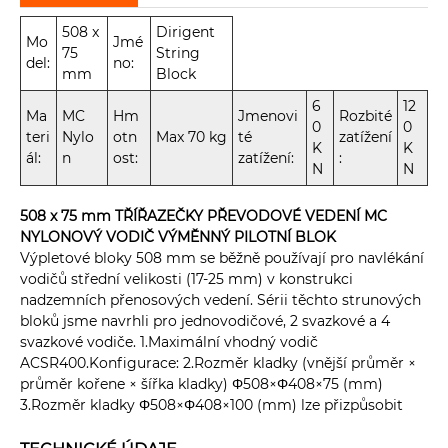
508 x
Dirigent
Mo
Jmé
75
String
del:
no:
mm
Block
6
12
Ma
MC
Hm
Jmenovi
Rozbité
0
0
teri
Nylo
otn
Max 70 kg
té
zatížení
K
K
ál:
n
ost:
zatížení:
:
N
N
508 x 75 mm TŘÍŘAZEČKY PŘEVODOVÉ VEDENÍ MC
NYLONOVÝ VODIČ VÝMĚNNÝ PILOTNÍ BLOK
Výpletové bloky 508 mm se běžně používají pro navlékání
vodičů střední velikosti (17-25 mm) v konstrukci
nadzemních přenosových vedení. Sérii těchto strunových
bloků jsme navrhli pro jednovodičové, 2 svazkové a 4
svazkové vodiče. 1.Maximální vhodný vodič
ACSR400.Konfigurace: 2.Rozměr kladky (vnější průměr ×
průměr kořene × šířka kladky) Φ508×Φ408×75 (mm)
3.Rozměr kladky Φ508×Φ408×100 (mm) lze přizpůsobit