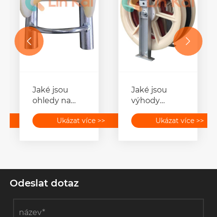


Jaké jsou
Jaké jsou
ohledy na
výhody
životní
použití
>>
Ukázat více >>
Ukázat více >>
prostředí při
výpletových
použití
bloků o
kladky pro
velkém
tahání
průměru 508
kabelů?
mm?
Odeslat dotaz