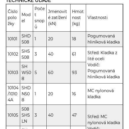
TECHNICKÉ ÚDAJE
Poče
Číslo
Jmenovit
Hmot
Mod
t
polo
é zatížení
nost
Vlastnosti
el
snop
žky
(kN)
(kg)
ů
SHD
Pogumovaná
10101
1
20
18
508
hliníková kladka
SHS
Střed: Kladka z
10102
3
40
61
508
lité oceli
Vodič:
SH
Pogumovaná
10103
W50
5
60
93
hliníková kladka
8
10104
SHD
MC nylonová
/1010
N50
1
20
16
kladka
4A
8
508
10105
SHS
3
40
47
Střed: MC
LN
nylonová kladka
Vodič: