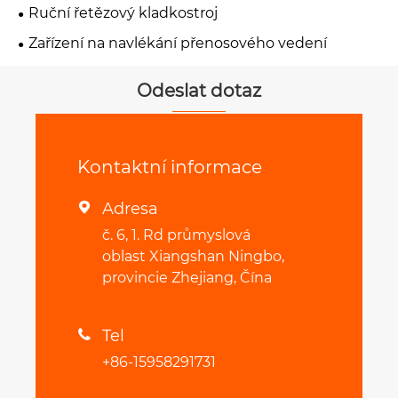
Ruční řetězový kladkostroj
Zařízení na navlékání přenosového vedení
Odeslat dotaz
Kontaktní informace
Adresa

č. 6, 1. Rd průmyslová
oblast Xiangshan Ningbo,
provincie Zhejiang, Čína
Tel

+86-15958291731