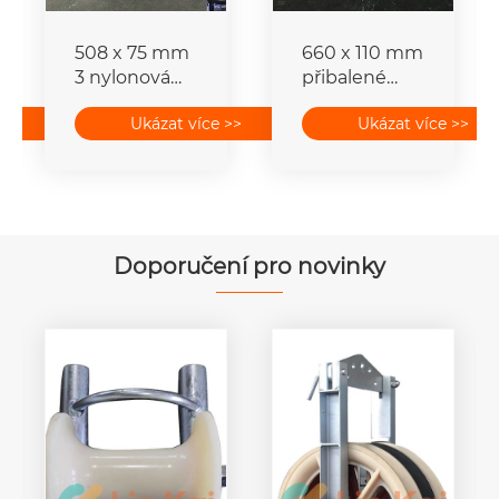
508 x 75 mm
660 x 110 mm
3 nylonová
přibalené
kolečka
vodičové
>>
Ukázat více >>
Ukázat více >>
přibalené
strunové
bloky
bloky pro
horního
přenosové
vodiče
vedení
Doporučení pro novinky