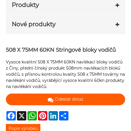
Produkty
Nové produkty
508 X 75MM 60KN Stringové bloky vodičů
Vysoce kvalitní 508 X 75MM 60KN navlékací bloky vodičů
z Číny, přední čínský produkt 508mm navlékacích bloků
vodičů, s přísnou kontrolou kvality 508 x 75MM továrny na
navlékání vodičů, vyrábějící vysoce kvalitní 60kn produkty
na navlékání vodičů.
Odeslat dotaz
Facebook
X
WhatsApp
Pinterest
LinkedIn
Share
Popis výrobku