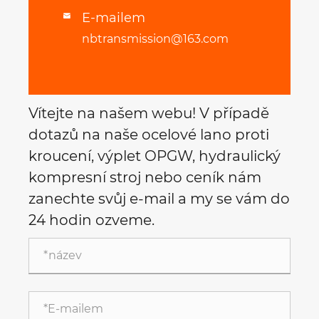
E-mailem

nbtransmission@163.com
Vítejte na našem webu! V případě
dotazů na naše ocelové lano proti
kroucení, výplet OPGW, hydraulický
kompresní stroj nebo ceník nám
zanechte svůj e-mail a my se vám do
24 hodin ozveme.