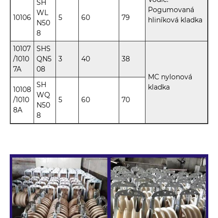
SH
Pogumovaná
WL
10106
5
60
79
hliníková kladka
N50
8
10107
SHS
/1010
QN5
3
40
38
7A
08
MC nylonová
SH
kladka
10108
WQ
/1010
5
60
70
N50
8A
8