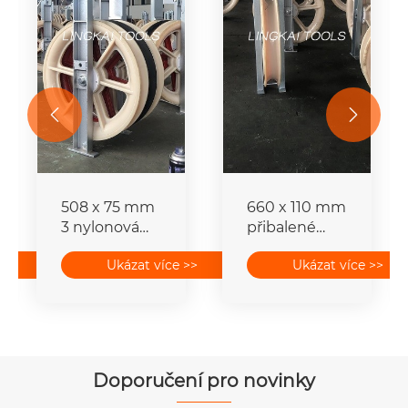


508 x 75 mm
660 x 110 mm
3 nylonová
přibalené
kolečka
vodičové
>>
Ukázat více >>
Ukázat více >>
přibalené
strunové
bloky
bloky pro
horního
přenosové
vodiče
vedení
Doporučení pro novinky