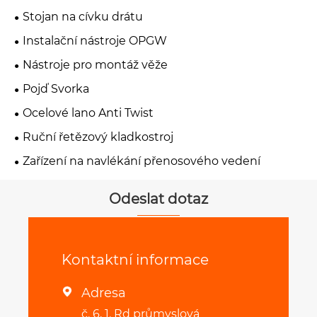
Stojan na cívku drátu
Instalační nástroje OPGW
Nástroje pro montáž věže
Pojď Svorka
Ocelové lano Anti Twist
Ruční řetězový kladkostroj
Zařízení na navlékání přenosového vedení
Odeslat dotaz
Kontaktní informace
Adresa

č. 6, 1. Rd průmyslová