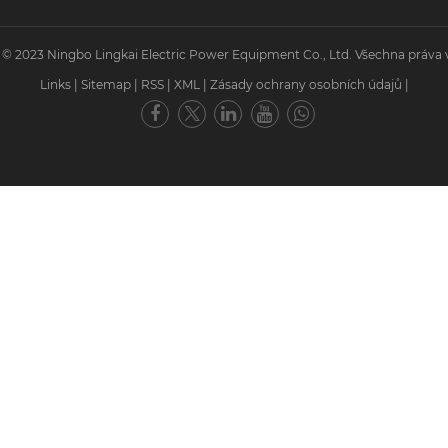
 © 2023 Ningbo Lingkai Electric Power Equipment Co., Ltd. Všechna práva 
Links
|
Sitemap
|
RSS
|
XML
|
Zásady ochrany osobních údajů
|