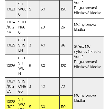
Vodič:
SH
Pogumovaná
10123
W66
5
60
150
hliníková kladka
0
10124
SHD
MC nylonová
/1012
N66
1
20
26
kladka
4A
0
660
10125
SHS
3
40
86
Střed: MC
LN
nylonová kladka
Vodič:
660
Pogumovaná
SH
10126
5
60
120
hliníková kladka
WL
N
10127
SHS
/1012
QN6
3
40
70
7A
60
MC nylonová
SH
kladka
10128
WQ
/1012
5
60
110