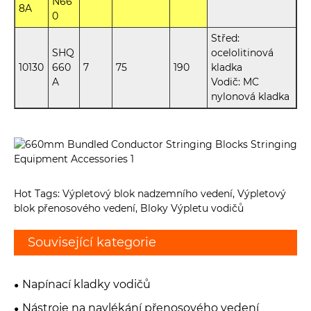
N66
8A
0
Střed:
SHQ
ocelolitinová
10130
660
7
75
190
kladka
A
Vodič: MC
nylonová kladka
Hot Tags: Výpletový blok nadzemního vedení, Výpletový
blok přenosového vedení, Bloky Výpletu vodičů
Související kategorie
Napínací kladky vodičů
Nástroje na navlékání přenosového vedení