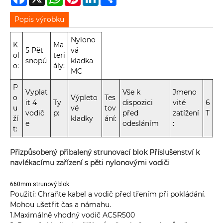
Popis výrobku
Nylono
K
Ma
5 Pět
vá
ol
teri
snopů
kladka
o:
ály:
MC
P
Vyplat
Vše k
Jmeno
o
Výpleto
Tes
it 4
Ty
dispozici
vité
6
u
vé
tov
vodič
p:
před
zatížení
T
ží
kladky
ání:
e
odesláním
:
t:
Přizpůsobený přibalený strunovací blok Příslušenství k
navlékacímu zařízení s pěti nylonovými vodiči
660mm strunový blok
Použití: Chraňte kabel a vodič před třením při pokládání.
Mohou ušetřit čas a námahu.
1.Maximálně vhodný vodič ACSR500