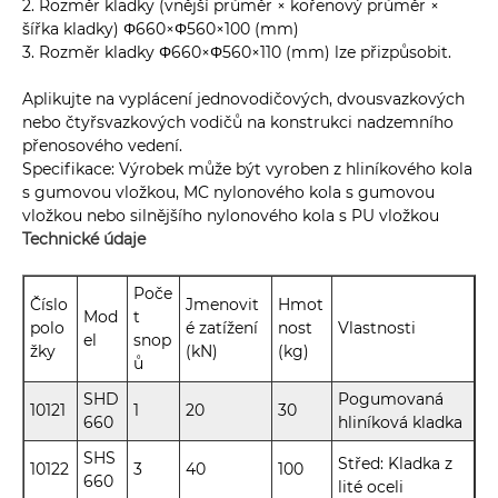
2. Rozměr kladky (vnější průměr × kořenový průměr ×
šířka kladky) Φ660×Φ560×100 (mm)
3. Rozměr kladky Φ660×Φ560×110 (mm) lze přizpůsobit.
Aplikujte na vyplácení jednovodičových, dvousvazkových
nebo čtyřsvazkových vodičů na konstrukci nadzemního
přenosového vedení.
Specifikace: Výrobek může být vyroben z hliníkového kola
s gumovou vložkou, MC nylonového kola s gumovou
vložkou nebo silnějšího nylonového kola s PU vložkou
Technické údaje
Poče
Číslo
Jmenovit
Hmot
Mod
t
polo
é zatížení
nost
Vlastnosti
el
snop
žky
(kN)
(kg)
ů
SHD
Pogumovaná
10121
1
20
30
660
hliníková kladka
SHS
Střed: Kladka z
10122
3
40
100
660
lité oceli