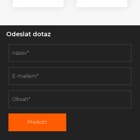
elektrického
Along?
vedení?
Odeslat dotaz
Předložit