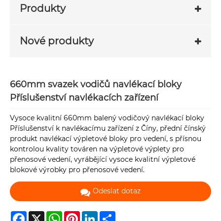
Produkty
Nové produkty
660mm svazek vodičů navlékací bloky
Příslušenství navlékacích zařízení
Vysoce kvalitní 660mm balený vodičový navlékací bloky
Příslušenství k navlékacímu zařízení z Číny, přední čínský
produkt navlékací výpletové bloky pro vedení, s přísnou
kontrolou kvality továren na výpletové výplety pro
přenosové vedení, vyrábějící vysoce kvalitní výpletové
blokové výrobky pro přenosové vedení.
Odeslat dotaz
Facebook
X
WhatsApp
Pinterest
LinkedIn
Share