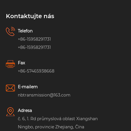
Kontaktujte nás
Telefon
+86-15958291731
+86-15958291731
Fax
+86-57465938668
E-mailem
nbtransmission@163.com
Adresa
č. 6, 1. Rd průmyslová oblast Xiangshan
Ningbo, provincie Zhejiang, Čína