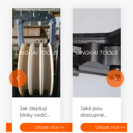


Jak zlepšují
Jaké jsou
bloky vodičů
dostupné
účinnost
různé typy
>>
Ukázat více >>
Ukázat více >>
instalace
svorek Come