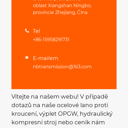
oblast Xiangshan Ningbo,
provincie Zhejiang, Čína
Tel

+86-15958291731
E-mailem

nbtransmission@163.com
Vítejte na našem webu! V případě
dotazů na naše ocelové lano proti
kroucení, výplet OPGW, hydraulický
kompresní stroj nebo ceník nám