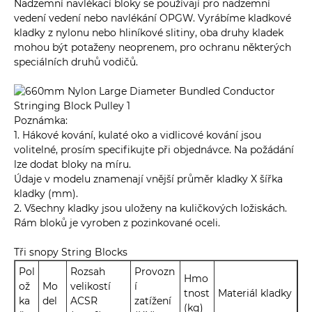
Nadzemní navlékací bloky se používají pro nadzemní
vedení vedení nebo navlékání OPGW. Vyrábíme kladkové
kladky z nylonu nebo hliníkové slitiny, oba druhy kladek
mohou být potaženy neoprenem, pro ochranu některých
speciálních druhů vodičů.
Poznámka:
1. Hákové kování, kulaté oko a vidlicové kování jsou
volitelné, prosím specifikujte při objednávce. Na požádání
lze dodat bloky na míru.
Údaje v modelu znamenají vnější průměr kladky X šířka
kladky (mm).
2. Všechny kladky jsou uloženy na kuličkových ložiskách.
Rám bloků je vyroben z pozinkované oceli.
Tři snopy String Blocks
Pol
Rozsah
Provozn
Hmo
ož
Mo
velikostí
í
tnost
Materiál kladky
ka
del
ACSR
zatížení
(kg)