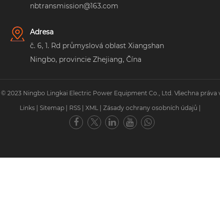
nbtransmission@163.com
Adresa
č. 6, 1. Rd průmyslová oblast Xiangshan
Ningbo, provincie Zhejiang, Čína
 © 2023 Ningbo Lingkai Electric Power Equipment Co., Ltd. Všechna práva 
Links
|
Sitemap
|
RSS
|
XML
|
Zásady ochrany osobních údajů
|