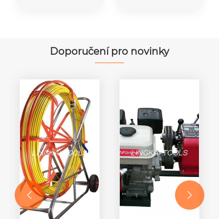
bloky
bloky pro
horního
přenosové
vodiče
vedení
Doporučení pro novinky

