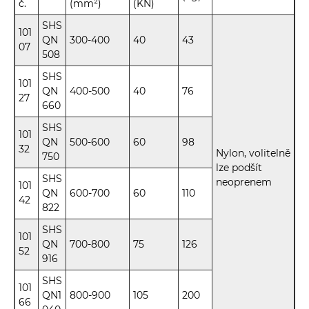
č.
(mm²)
(KN)
SHS
101
QN
300-400
40
43
07
508
SHS
101
QN
400-500
40
76
27
660
SHS
101
QN
500-600
60
98
32
Nylon, volitelně
750
lze podšít
SHS
neoprenem
101
QN
600-700
60
110
42
822
SHS
101
QN
700-800
75
126
52
916
SHS
101
QN1
800-900
105
200
66