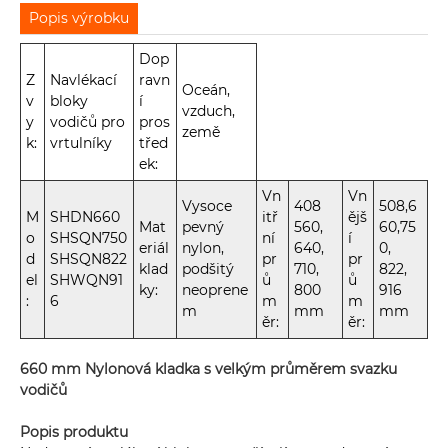
Popis výrobku
Dop
Z
Navlékací
ravn
Oceán,
v
bloky
í
vzduch,
y
vodičů pro
pros
země
k:
vrtulníky
třed
ek:
Vn
Vn
Vysoce
408
508,6
M
SHDN660
itř
ějš
Mat
pevný
560,
60,75
o
SHSQN750
ní
í
eriál
nylon,
640,
0,
d
SHSQN822
pr
pr
klad
podšitý
710,
822,
el
SHWQN91
ů
ů
ky:
neoprene
800
916
:
6
m
m
m
mm
mm
ěr:
ěr:
660 mm Nylonová kladka s velkým průměrem svazku
vodičů
Popis produktu