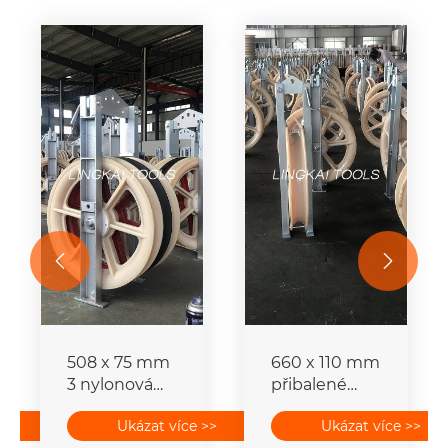


508 x 75 mm
660 x 110 mm
3 nylonová
přibalené
kolečka
vodičové
>>
Ukázat více >>
Ukázat více >>
přibalené
strunové