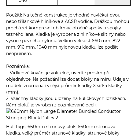
040
Použití: Na tečné konstrukce je vhodné navlékat dvou
nebo třílankové hliníkové a ACSR vodiče. Drážkou mohou
procházet kompresní objímky, otočné spojky a spojky
tažného lana. Kladka je vyrobena z hliníkové slitiny nebo
vysoce pevného nylonu. Velkou velikost 660 mm, 822
mm, 916 mm, 1040 mm nylonovou kladku lze podšít
neoprenem.
Poznámka:
1. Vidlicové kování je volitelné, uveďte prosím při
objednávce. Na požádání lze dodat bloky na míru. Údaje v
modelu znamenají vnější průměr kladky X šířka kladky
(mm).
2. Všechny kladky jsou uloženy na kuličkových ložiskách.
Rám bloků je vyroben z pozinkované oceli.
Hot Tags: 660mm strunový blok, 660mm strunová
kladka, velký průměr strunové kladky, strunové bloky