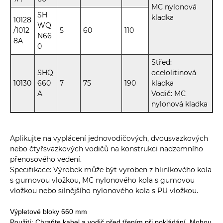
MC nylonová
SH
kladka
10128
WQ
/1012
5
60
110
N66
8A
0
Střed:
SHQ
ocelolitinová
10130
660
7
75
190
kladka
A
Vodič: MC
nylonová kladka
Aplikujte na vyplácení jednovodičových, dvousvazkových
nebo čtyřsvazkových vodičů na konstrukci nadzemního
přenosového vedení.
Specifikace: Výrobek může být vyroben z hliníkového kola
s gumovou vložkou, MC nylonového kola s gumovou
vložkou nebo silnějšího nylonového kola s PU vložkou.
Výpletové bloky 660 mm
Použití: Chraňte kabel a vodič před třením při pokládání. Mohou