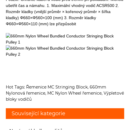
ušetřit čas a námahu. 1. Maximální vhodný vodič ACSR500 2.
Rozměr kladky (vnější průměr × kořenový průměr × šířka
kladky) Φ660×Φ560×100 (mm) 3. Rozměr kladky
Φ660×Φ560×110 (mm) lze přizpůsobit
Hot Tags: Řemenice MC Stringing Block, 660mm
Nylonová řemenice, MC Nylon Wheel řemenice, Výpletové
bloky vodičů
Související kategorie