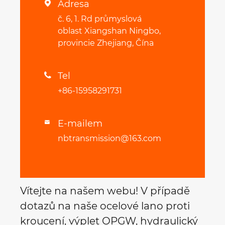
Adresa

č. 6, 1. Rd průmyslová
oblast Xiangshan Ningbo,
provincie Zhejiang, Čína
Tel

+86-15958291731
E-mailem

nbtransmission@163.com
Vítejte na našem webu! V případě
dotazů na naše ocelové lano proti
kroucení, výplet OPGW, hydraulický