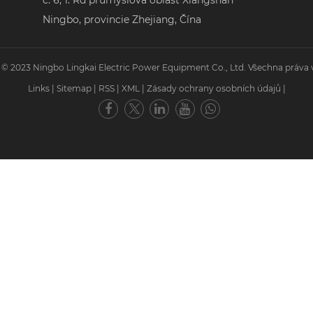
č. 6, 1. Rd průmyslová oblast Xiangshan
Ningbo, provincie Zhejiang, Čína
 © 2023 Ningbo Lingkai Electric Power Equipment Co., Ltd. Všechna práva 
Links
|
Sitemap
|
RSS
|
XML
|
Zásady ochrany osobních údajů
|