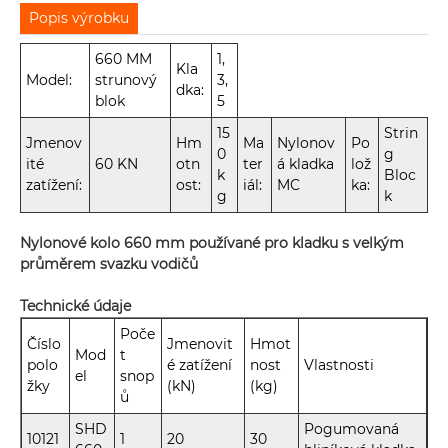
Popis výrobku
660 MM
1,
Kla
Model:
strunový
3,
dka:
blok
5
15
Strin
Jmenov
Hm
Ma
Nylonov
Po
0
g
ité
60 KN
otn
ter
á kladka
lož
k
Bloc
zatížení:
ost:
iál:
MC
ka:
g
k
Nylonové kolo 660 mm používané pro kladku s velkým
průměrem svazku vodičů
Technické údaje
Poče
Číslo
Jmenovit
Hmot
Mod
t
polo
é zatížení
nost
Vlastnosti
el
snop
žky
(kN)
(kg)
ů
SHD
Pogumovaná
10121
1
20
30