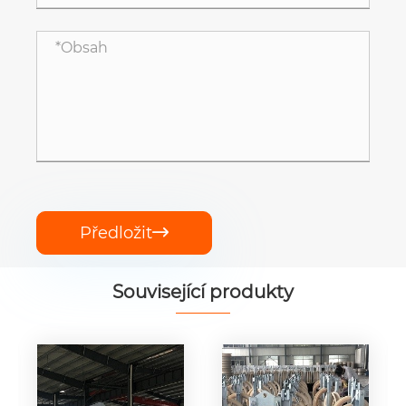
Předložit

Související produkty