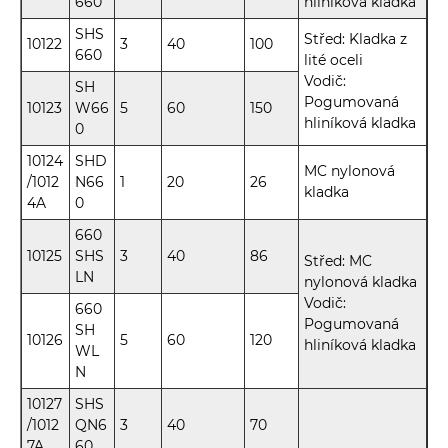
660
hliníková kladka
SHS
Střed: Kladka z
10122
3
40
100
660
lité oceli
Vodič:
SH
Pogumovaná
10123
W66
5
60
150
hliníková kladka
0
10124
SHD
MC nylonová
/1012
N66
1
20
26
kladka
4A
0
660
10125
SHS
3
40
86
Střed: MC
LN
nylonová kladka
Vodič:
660
Pogumovaná
SH
10126
5
60
120
hliníková kladka
WL
N
10127
SHS
/1012
QN6
3
40
70
7A
60