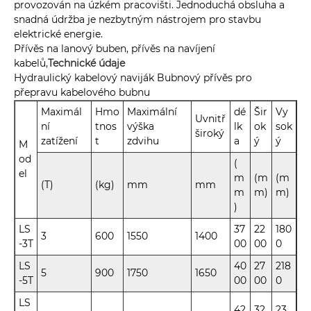
provozován na úzkém pracovišti. Jednoduchá obsluha a
snadná údržba je nezbytným nástrojem pro stavbu
elektrické energie.
Přívěs na lanový buben, přívěs na navíjení
kabelů,
Technické údaje
Hydraulický kabelový naviják Bubnový přívěs pro
přepravu kabelového bubnu
Maximál
Hmo
Maximální
dé
Šir
Vy
Uvnitř
ní
tnos
výška
lk
ok
sok
široký
zatížení
t
zdvihu
a
ý
ý
M
od
(
el
m
(m
(m
(T)
(kg)
mm
mm
m
m)
m)
)
LS
37
22
180
3
600
1550
1400
-3T
00
00
0
LS
40
27
218
5
900
1750
1650
-5T
00
00
0
LS
42
32
23