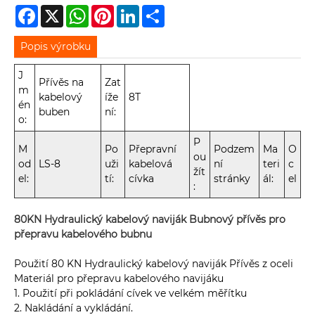
Facebook
X
WhatsApp
Pinterest
LinkedIn
Share
Popis výrobku
J
Přívěs na
Zat
m
kabelový
íže
8T
én
buben
ní:
o:
P
M
Po
Přepravní
Podzem
Ma
O
ou
od
LS-8
uži
kabelová
ní
teri
c
žít
el:
tí:
cívka
stránky
ál:
el
:
80KN Hydraulický kabelový naviják Bubnový přívěs pro
přepravu kabelového bubnu
Použití 80 KN Hydraulický kabelový naviják Přívěs z oceli
Materiál pro přepravu kabelového navijáku
1. Použití při pokládání cívek ve velkém měřítku
2. Nakládání a vykládání.