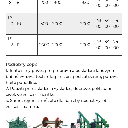
-8
8
1200
1900
1950
00
00
00
T
LS
43
34
24
-10
10
1500
2000
2000
00
00
00
T
LS
43
34
24
-12
12
2600
2000
2000
00
00
00
T
Podrobný popis
1. Tento silný přívěs pro přepravu a pokládání lanových
bubnů využívá technologii řazení pod zatížením, používá
hbitě pohodlné.
2. Použití při nakládce a vykládce, dopravě, pokládání
cívek ve velkém měřítku.
3. Samozřejmě si můžete dle potřeby nechat vyrobit
velikost na míru.