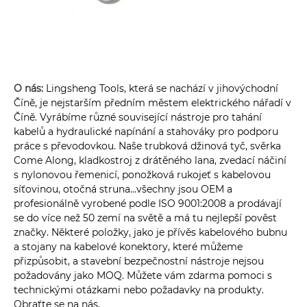
O nás:
Lingsheng Tools, která se nachází v jihovýchodní
Číně, je nejstarším předním městem elektrického nářadí v
Číně. Vyrábíme různé související nástroje pro tahání
kabelů a hydraulické napínání a stahováky pro podporu
práce s převodovkou. Naše trubková džinová tyč, svěrka
Come Along, kladkostroj z drátěného lana, zvedací náčiní
s nylonovou řemenicí, ponožková rukojeť s kabelovou
síťovinou, otočná struna...všechny jsou OEM a
profesionálně vyrobené podle ISO 9001:2008 a prodávají
se do více než 50 zemí na světě a má tu nejlepší pověst
značky. Některé položky, jako je přívěs kabelového bubnu
a stojany na kabelové konektory, které můžeme
přizpůsobit, a stavební bezpečnostní nástroje nejsou
požadovány jako MOQ. Můžete vám zdarma pomoci s
technickými otázkami nebo požadavky na produkty.
Obraťte se na nás.