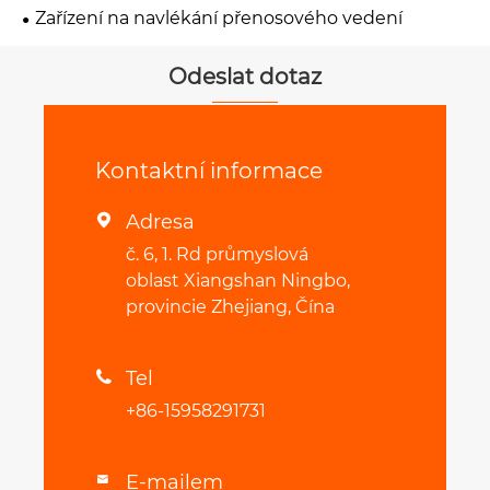
Zařízení na navlékání přenosového vedení
Odeslat dotaz
Kontaktní informace
Adresa

č. 6, 1. Rd průmyslová
oblast Xiangshan Ningbo,
provincie Zhejiang, Čína
Tel

+86-15958291731
E-mailem
