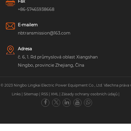
Fax
+86-57465938668
E-mailem
nbtransmission@163.com
Adresa
č. 6, 1. Rd průmyslová oblast Xiangshan
Ningbo, provincie Zhejiang, Čína
 © 2023 Ningbo Lingkai Electric Power Equipment Co., Ltd. Všechna práva 
Links
|
Sitemap
|
RSS
|
XML
|
Zásady ochrany osobních údajů
|