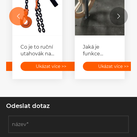


Co je to ruční
Jaká je
utahovák na
funkce
řetěz a jak
navlékacích
>>
Ukázat více >>
Ukázat více >>
funguje?
bloků
anténních
vodičů?
Odeslat dotaz