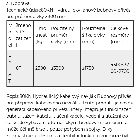
3. Doprava.
Technické údaje
80KN Hydraulický lanový bubnový přívěs
pro průměr cívky 3300 mm
M
Jmeno
Hmo
Použitelný
Použitelná
Celkové
o
vité
tnost
průměr
šířka cívky
rozměry
d
zatížen
(kg)
cívky (mm)
(mm)
(mm)
el
í
L
S
4300×32
-
8T
2300
≤3300
≤1750
00×2700
8
T
Popis:
80KN Hydraulický kabelový naviják Bubnový přívěs
pro přepravu kabelového navijáku. Tento produkt je novou
generací kabelového přívěsu, který integruje funkci tažení
bubnu, tažení kabelu, tlačení kabelu, vedení a utažení do
celku. Je vybaven automatickým brzdovým zařízením a
může účinně brzdit pouze pohybem spojky. Díky
kompaktnímu designu a flexibilní funkci řízení může být