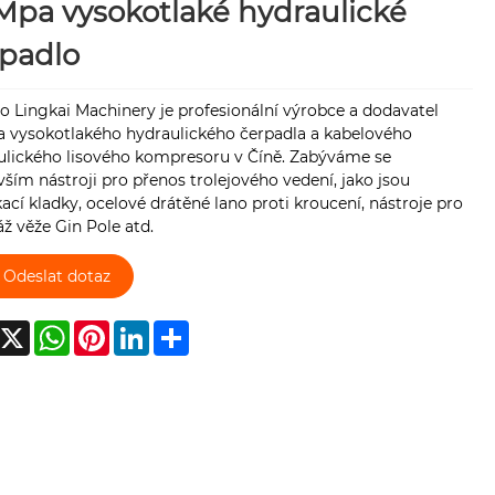
pa vysokotlaké hydraulické
padlo
 Lingkai Machinery je profesionální výrobce a dodavatel
 vysokotlakého hydraulického čerpadla a kabelového
ulického lisového kompresoru v Číně. Zabýváme se
ším nástroji pro přenos trolejového vedení, jako jsou
ací kladky, ocelové drátěné lano proti kroucení, nástroje pro
ž věže Gin Pole atd.
Odeslat dotaz
acebook
X
WhatsApp
Pinterest
LinkedIn
Share