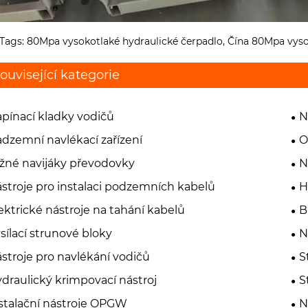
Tags: 80Mpa vysokotlaké hydraulické čerpadlo, Čína 80Mpa vysok
ouvisející kategorie
pínací kladky vodičů
N
dzemní navlékací zařízení
O
žné navijáky převodovky
N
stroje pro instalaci podzemních kabelů
H
ektrické nástroje na tahání kabelů
B
sílací strunové bloky
N
stroje pro navlékání vodičů
S
draulický krimpovací nástroj
S
stalační nástroje OPGW
N