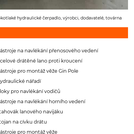
otlaké hydraulické čerpadlo, výrobci, dodavatelé, továrna
ástroje na navlékání přenosového vedení
celové drátěné lano proti kroucení
ástroje pro montáž věže Gin Pole
ydraulické nářadí
loky pro navlékání vodičů
ástroje na navlékání horního vedení
tahovák lanového navijáku
tojan na cívku drátu
ástroje pro montáž věže