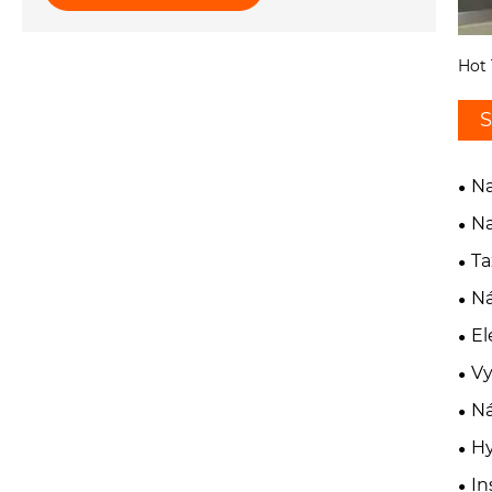
Hot 
S
Na
Na
Ta
Ná
El
Vy
Ná
Hy
In