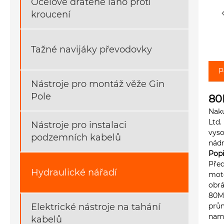
Ocelové drátěné lano proti
kroucení
Tažné navijáky převodovky
P
Nástroje pro montáž věže Gin
Pole
80
Naku
Ltd.
Nástroje pro instalaci
vyso
podzemních kabelů
nádr
Popi
Před
Hydraulické nářadí
moto
obrá
80Mp
Elektrické nástroje na tahání
prům
namo
kabelů