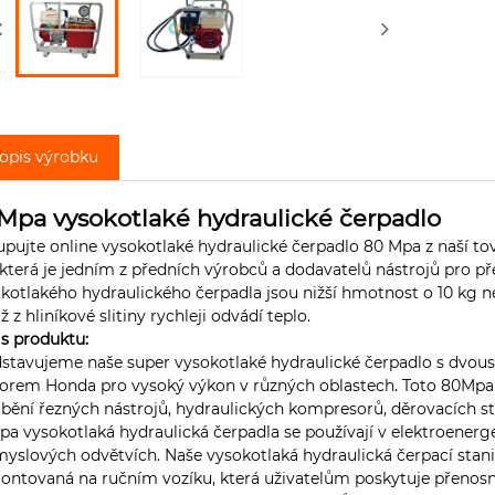
opis výrobku
Mpa vysokotlaké hydraulické čerpadlo
pujte online vysokotlaké hydraulické čerpadlo 80 Mpa z naší to
 která je jedním z předních výrobců a dodavatelů nástrojů pro 
kotlakého hydraulického čerpadla jsou nižší hmotnost o 10 kg než 
ž z hliníkové slitiny rychleji odvádí teplo.
s produktu:
stavujeme naše super vysokotlaké hydraulické čerpadlo s dvo
rem Honda pro vysoký výkon v různých oblastech. Toto 80Mpa v
bění řezných nástrojů, hydraulických kompresorů, děrovacích stro
a vysokotlaká hydraulická čerpadla se používají v elektroenergeti
yslových odvětvích. Naše vysokotlaká hydraulická čerpací sta
ntovaná na ručním vozíku, která uživatelům poskytuje přenosn