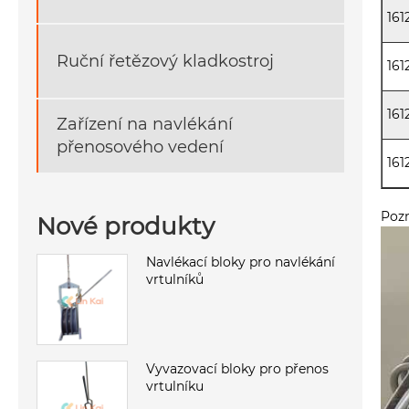
161
Ruční řetězový kladkostroj
161
161
Zařízení na navlékání
přenosového vedení
161
Pozn
Nové produkty
Navlékací bloky pro navlékání
vrtulníků
Vyvazovací bloky pro přenos
vrtulníku