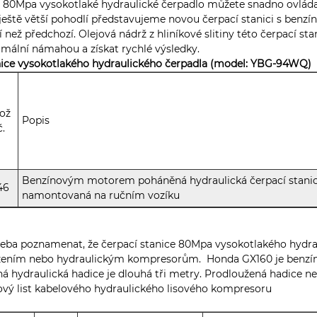
 80Mpa vysokotlaké hydraulické čerpadlo můžete snadno ovláda
ještě větší pohodlí představujeme novou čerpací stanici s benzí
í než předchozí. Olejová nádrž z hliníkové slitiny této čerpací sta
mální námahou a získat rychlé výsledky.
ice vysokotlakého hydraulického čerpadla (model: YBG-94WQ)
ož
Popis
č.
Benzínovým motorem poháněná hydraulická čerpací stani
46
namontovaná na ručním vozíku
řeba poznamenat, že čerpací stanice 80Mpa vysokotlakého hydra
ízením nebo hydraulickým kompresorům. Honda GX160 je benzí
á hydraulická hadice je dlouhá tři metry. Prodloužená hadice ne
vý list kabelového hydraulického lisového kompresoru