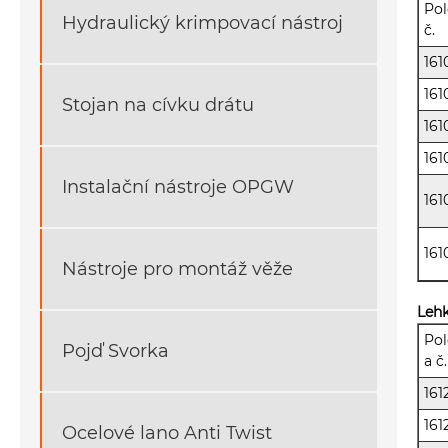
Pol
Hydraulický krimpovací nástroj
č.
161
161
Stojan na cívku drátu
161
161
Instalační nástroje OPGW
161
161
Nástroje pro montáž věže
Lehk
Pol
Pojď Svorka
a č.
161
161
Ocelové lano Anti Twist