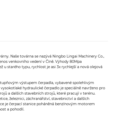
várny. Naše továrna se nazývá Ningbo Lingai Machinery Co.,
přenos venkovního vedení v Číně. Výhody 80Mpa
u starého typu, rychlost je asi 3x rychlejší a nová olejová
ustupňovým výstupem čerpadla, vybavené spolehlivým
ysokotlaké hydraulické čerpadlo je speciálně navrženo pro
jů a dalších stavebních strojů, které pracují v terénu.
ce, železnici, záchranářství, stavebnictví a dalších
nice je čerpací stanice poháněná benzínovým motorem
ost a pohodlí.