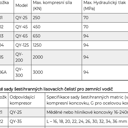
ožka
Max. kompresní síla
Max. Hydraulický tlak
Model
(KN)
(MPa)
01
QY-25
250
70
02
QY-45
450
70
03
QY-65
650
94
04
QY-125
1250
94
QY-
05
2000
94
200
QY-
06A
3000
94
300
é sady šestihranných lisovacích čelistí pro zemnící vodič
ožk
Odpovídající
Specifikace sady šestihranných matric (
kompresor
kompresní koncovku, G pro ocelovou ko
21
QY-25
Měděné nebo hliníkové koncovky 16-2
22
QY-35
L – 16, 18, 20, 22, 24, 26, 30, 32, 34, 36 mm