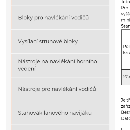
Toto
Pro 
vyšš
Bloky pro navlékání vodičů
mini
Stan
Vysílací strunové bloky
Pol
ka 
Nástroje na navlékání horního
vedení
161
Nástroje pro navlékání vodičů
Je t
zař
Stahovák lanového navijáku
Běžn
Dato