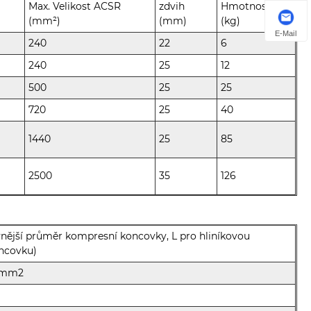
Max. Velikost ACSR
zdvih
Hmotnost
(mm²)
(mm)
(kg)
E-Mail
240
22
6
240
25
12
500
25
25
720
25
40
1440
25
85
2500
35
126
vnější průměr kompresní koncovky, L pro hliníkovou
ncovku)
40mm2