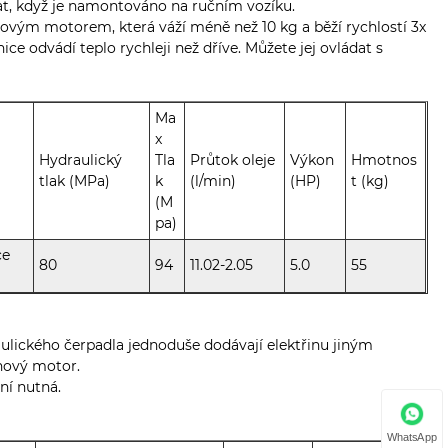
t, když je namontováno na ručním vozíku.
novým motorem, která váží méně než 10 kg a běží rychlostí 3x
nice odvádí teplo rychleji než dříve. Můžete jej ovládat s
Ma
x
Hydraulický
Tla
Průtok oleje
Výkon
Hmotnos
tlak (MPa)
k
(l/min)
(HP)
t (kg)
(M
pa)
ce
80
94
11.02-2.05
5.0
55
ulického čerpadla jednoduše dodávají elektřinu jiným
nový motor.
ní nutná.
WhatsApp