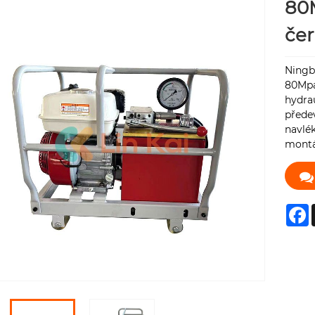
80M
čer
Ningbo
80Mpa
hydra
předev
navlék
montá
F