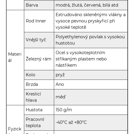
Barva
modrá, žlutá, červená, bílá atd
Extrudováno skleněnými vlákny a
Rod Inner
vysoce pevnou pryskyřicí při
vysoké teplotě
Polyethylenový povlak s vysokou
Vnější tyč
hustotou
Ocel s vysokoteplotním
Materi
Železný rám
stříkaným plastem nebo
ál
nástřikem
Kolo
pryž
Brzda
Ano
Kreslicí
měď
hlava
Hustota
150 g/m
Pracovní
-40°C až +80°C
teplota
Fyzick