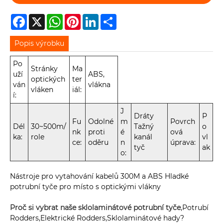
Facebook
X
WhatsApp
Pinterest
LinkedIn
Share
Popis výrobku
Po
Stránky
Ma
uží
ABS,
optických
ter
ván
vlákna
vláken
iál:
í:
J
Dráty
P
Fu
Odolné
m
Povrch
Dél
30~500m/
Tažný
o
nk
proti
é
ová
ka:
role
kanál
vl
ce:
oděru
n
úprava:
tyč
ak
o:
Nástroje pro vytahování kabelů 300M a ABS Hladké
potrubní tyče pro místo s optickými vlákny
Proč si vybrat naše sklolaminátové potrubní tyče
,Potrubí
Rodders,Elektrické Rodders,Sklolaminátové hady?