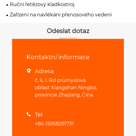
Ruční řetězový kladkostroj
Zařízení na navlékání přenosového vedení
Odeslat dotaz
Kontaktní informace
Adresa

č. 6, 1. Rd průmyslová
oblast Xiangshan Ningbo,
provincie Zhejiang, Čína
Tel

+86-15958291731