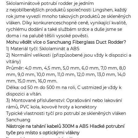
Sklolaminátové potrubí rodder je jedním
z nejoblíbenějších produktů společnosti Lingshen, každý
rok jsme vyvezli mnoho takových produktů ze skleněných
vláken. Díky konkurenceschopné ceně, vynikající kvalitě,
rychlému dodání a také službám srdce a duše jsme se
doma i na palubě těšili vysoké pověsti.
Mohu vědět více o Sanchuang Fiberglass Duct Rodder?
1) Materiál tyčí: Sklolaminát a ABS
2) Normální velikosti (přizpůsobené jsou vždy k dispozici a
vítány)
Průměr: 4,0 mm, 4,5 mm, 5,0 mm, 6,0 mm, 7,0 mm, 8,0
mm, 9,0 mm, 10,0 mm, 11,0 mm, 12,0 mm, 13,0 mm, 14,0
mm, 15,0 mm, 16,0 mm.
Délka: od 50 m do 500 m na roli, C ustmized je vždy k
dispozici a vítán.
3) Montované příslušenství: Oprašování nebo lakování
rámů, PVC kola, kovové hroty a konektory
Typické vlastnosti tyčí pro potrubí ze skleněných vláken
Sanchuang
Nástroje na tahání kabelů 300M a ABS Hladké potrubní
tyče pro místo s optickými vlákny