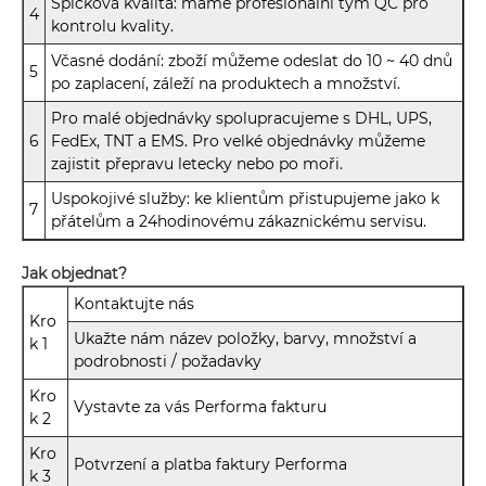
Špičková kvalita: máme profesionální tým QC pro
4
kontrolu kvality.
Včasné dodání: zboží můžeme odeslat do 10 ~ 40 dnů
5
po zaplacení, záleží na produktech a množství.
Pro malé objednávky spolupracujeme s DHL, UPS,
6
FedEx, TNT a EMS. Pro velké objednávky můžeme
zajistit přepravu letecky nebo po moři.
Uspokojivé služby: ke klientům přistupujeme jako k
7
přátelům a 24hodinovému zákaznickému servisu.
Jak objednat?
Kontaktujte nás
Kro
Ukažte nám název položky, barvy, množství a
k 1
podrobnosti / požadavky
Kro
Vystavte za vás Performa fakturu
k 2
Kro
Potvrzení a platba faktury Performa
k 3