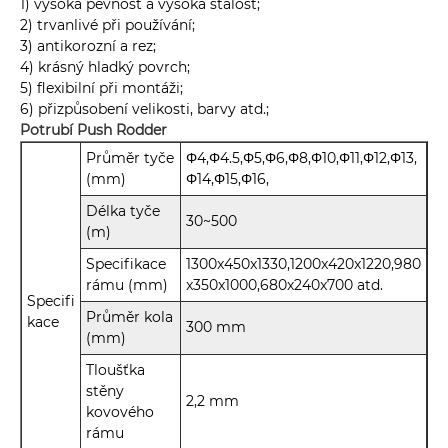
1) vysoká pevnost a vysoká stálost;
2) trvanlivé při používání;
3) antikorozní a rez;
4) krásný hladký povrch;
5) flexibilní při montáži;
6) přizpůsobení velikosti, barvy atd.;
Potrubí Push Rodder
Průměr tyče
Φ4,Φ4.5,Φ5,Φ6,Φ8,Φ10,Φ11,Φ12,Φ13,
(mm)
Φ14,Φ15,Φ16,
Délka tyče
30~500
(m)
Specifikace
1300x450x1330,1200x420x1220,980
rámu (mm)
x350x1000,680x240x700 atd.
Specifi
Průměr kola
kace
300 mm
(mm)
Tloušťka
stěny
2,2 mm
kovového
rámu