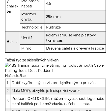
ý
Prolomení
4,5T
charak
napětí
ter
Poloměr
295 mm
ohybu
Technologie
Pultruze
kolem rámu se vine plastový
Uvnitř
tkaný pás
Balení
Mimo
Dřevěná paleta a dřevěná krabice
Tažná tyč ze skleněných vláken
Naše služba:
1
Dobře vyškolený servis prodejního týmu pro vás.
2
Malé MOQ, obvykle je k dispozici vzorek.
Podpora OEM & ODM: můžeme vytisknout logo nebo
3
celní balíček podle požadavku našeho klienta.