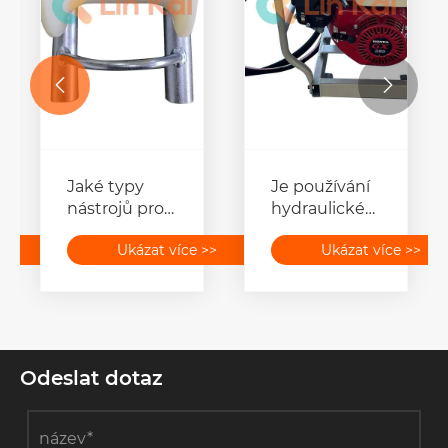


Jaké typy
Je používání
nástrojů pro
hydraulického
instalaci
nářadí
>>
Ukázat více >>
Ukázat více >>
podzemních
bezpečné?
kabelů jsou k
dispozici?
Odeslat dotaz