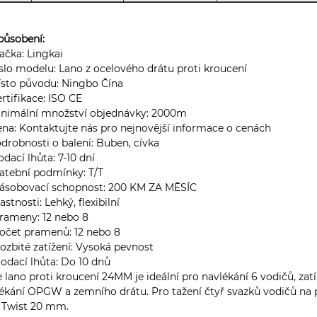
působení:
načka: Lingkai
íslo modelu: Lano z ocelového drátu proti kroucení
ísto původu: Ningbo Čína
ertifikace: ISO CE
inimální množství objednávky: 2000m
ena: Kontaktujte nás pro nejnovější informace o cenách
odrobnosti o balení: Buben, cívka
odací lhůta: 7-10 dní
latební podmínky: T/T
Zásobovací schopnost: 200 KM ZA MĚSÍC
lastnosti: Lehký, flexibilní
Prameny: 12 nebo 8
Počet pramenů: 12 nebo 8
Rozbité zatížení: Vysoká pevnost
Dodací lhůta: Do 10 dnů
 lano proti kroucení 24MM je ideální pro navlékání 6 vodičů, za
ékání OPGW a zemního drátu. Pro tažení čtyř svazků vodičů na 
 Twist 20 mm.