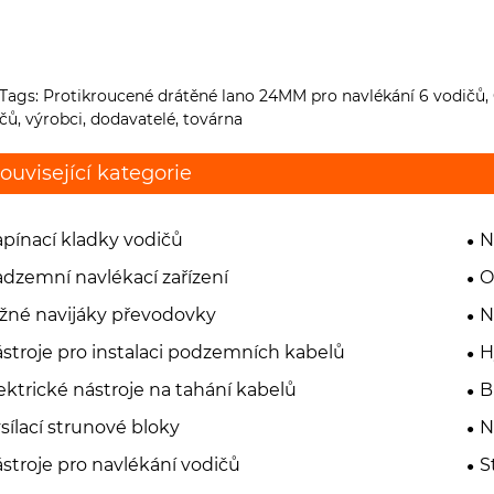
Tags: Protikroucené drátěné lano 24MM pro navlékání 6 vodičů,
čů, výrobci, dodavatelé, továrna
ouvisející kategorie
pínací kladky vodičů
N
dzemní navlékací zařízení
O
žné navijáky převodovky
N
stroje pro instalaci podzemních kabelů
H
ektrické nástroje na tahání kabelů
B
sílací strunové bloky
N
stroje pro navlékání vodičů
S