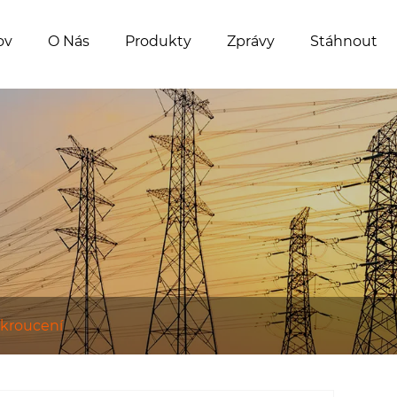
ov
O Nás
Produkty
Zprávy
Stáhnout
 kroucení