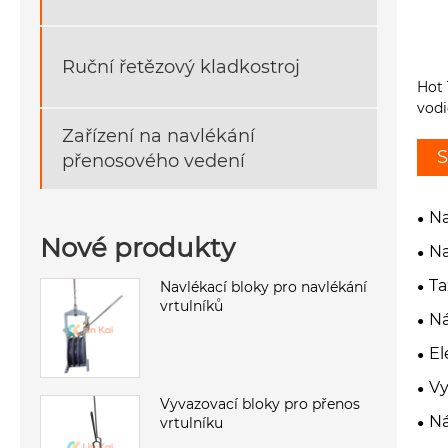
Ruční řetězový kladkostroj
Hot 
vodi
Zařízení na navlékání
S
přenosového vedení
Na
Nové produkty
Na
Ta
Navlékací bloky pro navlékání
vrtulníků
Ná
El
Vy
Vyvazovací bloky pro přenos
Ná
vrtulníku