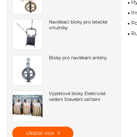
Hy
In
Navlékací bloky pro letecké
Po
vrtulníky
Ru
Bloky pro navlékání antény
Výpletové bloky Elektrické
vedení Stavební zařízení
Ukázat více