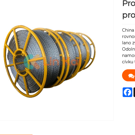
Pr
pro
China
rovnom
lano z
Odoln
namon
cívku 
F