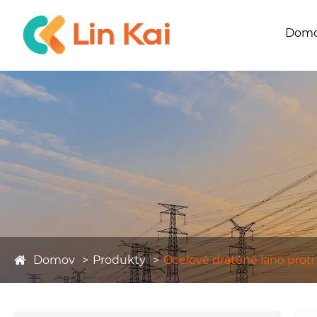
Dom
Domov
Produkty
Ocelové drátěné lano proti