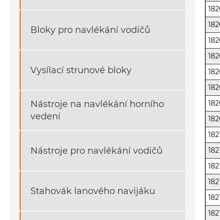
18
18
Bloky pro navlékání vodičů
18
18
Vysílací strunové bloky
18
18
18
Nástroje na navlékání horního
vedení
18
182
Nástroje pro navlékání vodičů
182
182
182
Stahovák lanového navijáku
182
182