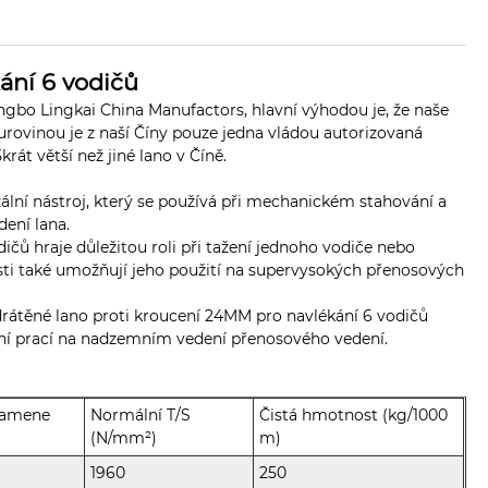
ání 6 vodičů
gbo Lingkai China Manufactors, hlavní výhodou je, že naše
urovinou je z naší Číny pouze jedna vládou autorizovaná
rát větší než jiné lano v Číně.
ální nástroj, který se používá při mechanickém stahování a
dení lana.
ičů hraje důležitou roli při tažení jednoho vodiče nebo
 také umožňují jeho použití na supervysokých přenosových
rátěné lano proti kroucení 24MM pro navlékání 6 vodičů
ění prací na nadzemním vedení přenosového vedení.
ramene
Normální T/S
Čistá hmotnost (kg/1000
(N/mm²)
m)
1960
250