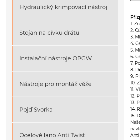
Hydraulický krimpovací nástroj
Přiz
1. Z
2. Č
Stojan na cívku drátu
3. M
4. C
5. M
6. C
Instalační nástroje OPGW
7. P
8. D
9. P
10. 
Nástroje pro montáž věže
11. V
12. 
13. 
Pojď Svorka
14. 
15. 
Naše
navl
Ocelové lano Anti Twist
Anti