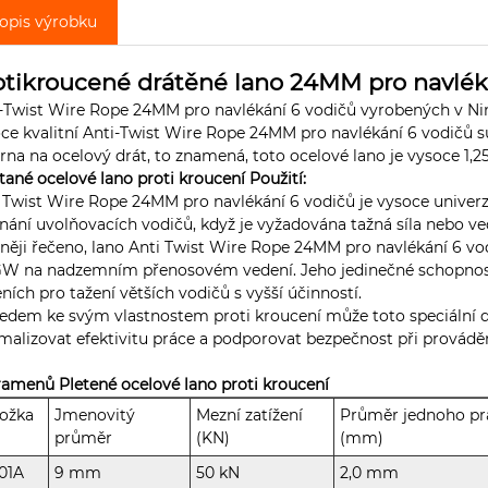
opis výrobku
otikroucené drátěné lano 24MM pro navlék
-Twist Wire Rope 24MM pro navlékání 6 vodičů vyrobených v Nin
ce kvalitní Anti-Twist Wire Rope 24MM pro navlékání 6 vodičů s
rna na ocelový drát, to znamená, toto ocelové lano je vysoce 1,25k
tané ocelové lano proti kroucení Použití:
 Twist Wire Rope 24MM pro navlékání 6 vodičů je vysoce univerz
nání uvolňovacích vodičů, když je vyžadována tažná síla nebo ve
něji řečeno, lano Anti Twist Wire Rope 24MM pro navlékání 6 vod
W na nadzemním přenosovém vedení. Jeho jedinečné schopnosti
ních pro tažení větších vodičů s vyšší účinností.
edem ke svým vlastnostem proti kroucení může toto speciální d
malizovat efektivitu práce a podporovat bezpečnost při provád
ramenů Pletené ocelové lano proti kroucení
ožka
Jmenovitý
Mezní zatížení
Průměr jednoho p
průměr
(KN)
(mm)
01A
9 mm
50 kN
2,0 mm