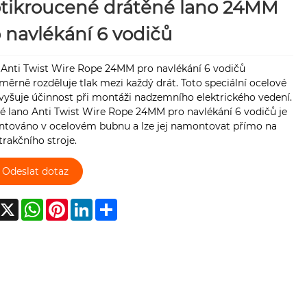
otikroucené drátěné lano 24MM
 navlékání 6 vodičů
 Anti Twist Wire Rope 24MM pro navlékání 6 vodičů
ěrně rozděluje tlak mezi každý drát. Toto speciální ocelové
vyšuje účinnost při montáži nadzemního elektrického vedení.
é lano Anti Twist Wire Rope 24MM pro navlékání 6 vodičů je
továno v ocelovém bubnu a lze jej namontovat přímo na
trakčního stroje.
Odeslat dotaz
acebook
X
WhatsApp
Pinterest
LinkedIn
Share