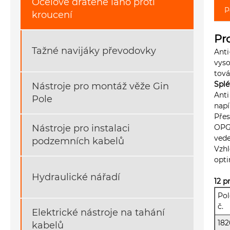
Ocelové drátěné lano proti
P
kroucení
Pr
Tažné navijáky převodovky
Anti
vyso
tová
Splé
Nástroje pro montáž věže Gin
Anti
Pole
napí
Přes
OPG
Nástroje pro instalaci
vede
podzemních kabelů
Vzhl
opti
Hydraulické nářadí
12 p
Pol
č.
Elektrické nástroje na tahání
182
kabelů