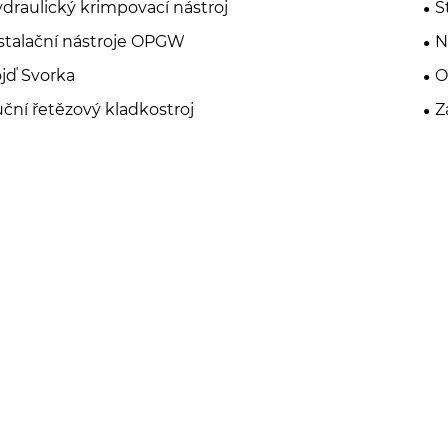
draulický krimpovací nástroj
S
stalační nástroje OPGW
N
jď Svorka
O
ční řetězový kladkostroj
Z