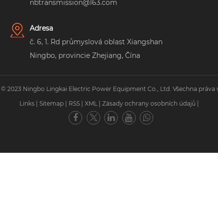
nbtransmission@163.com
Adresa
č. 6, 1. Rd průmyslová oblast Xiangshan
Ningbo, provincie Zhejiang, Čína
 © 2023 Ningbo Lingkai Electric Power Equipment Co., Ltd. Všechna práva 
Links
|
Sitemap
|
RSS
|
XML
|
Zásady ochrany osobních údajů
|