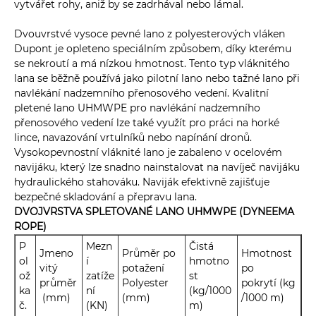
vytvářet rohy, aniž by se zadrhával nebo lámal.
Dvouvrstvé vysoce pevné lano z polyesterových vláken
Dupont je opleteno speciálním způsobem, díky kterému
se nekroutí a má nízkou hmotnost. Tento typ vláknitého
lana se běžně používá jako pilotní lano nebo tažné lano při
navlékání nadzemního přenosového vedení. Kvalitní
pletené lano UHMWPE pro navlékání nadzemního
přenosového vedení lze také využít pro práci na horké
lince, navazování vrtulníků nebo napínání dronů.
Vysokopevnostní vláknité lano je zabaleno v ocelovém
navijáku, který lze snadno nainstalovat na navíječ navijáku
hydraulického stahováku. Naviják efektivně zajišťuje
bezpečné skladování a přepravu lana.
DVOJVRSTVA SPLETOVANÉ LANO UHMWPE (DYNEEMA
ROPE)
P
Mezn
Čistá
Jmeno
Průměr po
Hmotnost
ol
í
hmotno
vitý
potažení
po
ož
zatíže
st
průměr
Polyester
pokrytí (kg
ka
ní
(kg/1000
(mm)
(mm)
/1000 m)
č.
(KN)
m)