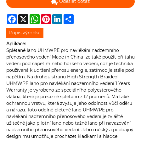
Odeslat dotaz
Facebook
X
WhatsApp
Pinterest
LinkedIn
Share
Popis výrobku
Aplikace:
Splétané lano UHMWPE pro navlékání nadzemního
přenosového vedení Made in China lze také použít při tahu
vedení pod napětím nebo horkého vedení, což je technika
používaná k udržení přenosu energie, zatímco je stále pod
napětím. Na druhou stranu High Strength Braided
UHMWPE lano pro navlékání nadzemního vedení 1 Years
Warranty je vyrobeno ze speciálního polyesterového
vlákna, které je precizně splétáno z 12 pramenů. Má také
ochrannou vrstvu, která zvyšuje jeho odolnost vůči oděru
a nárazu. Toto odolné pletené lano UHMWPE pro
navlékání nadzemního přenosového vedení je zvláště
užitečné jako pilotní lano nebo tažné lano při navazování
nadzemního přenosového vedení. Jeho měkký a poddajný
design mu umožňuje procházet kladkami a hladce