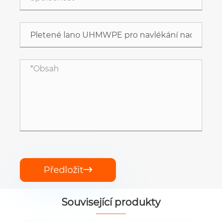
Předložit

Související produkty