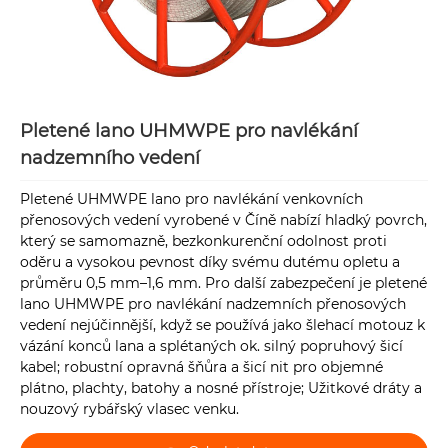
Pletené lano UHMWPE pro navlékání
nadzemního vedení
Pletené UHMWPE lano pro navlékání venkovních
přenosových vedení vyrobené v Číně nabízí hladký povrch,
který se samomazně, bezkonkurenční odolnost proti
oděru a vysokou pevnost díky svému dutému opletu a
průměru 0,5 mm–1,6 mm. Pro další zabezpečení je pletené
lano UHMWPE pro navlékání nadzemních přenosových
vedení nejúčinnější, když se používá jako šlehací motouz k
vázání konců lana a splétaných ok. silný popruhový šicí
kabel; robustní opravná šňůra a šicí nit pro objemné
plátno, plachty, batohy a nosné přístroje; Užitkové dráty a
nouzový rybářský vlasec venku.