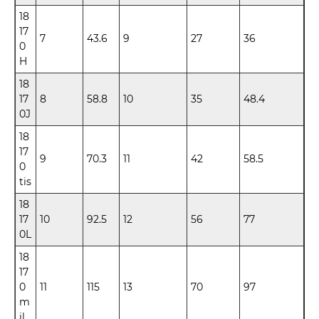
18
17
7
43.6
9
27
36
0
H
18
17
8
58.8
10
35
48.4
0J
18
17
9
70.3
11
42
58.5
0
tis
18
17
10
92.5
12
56
77
0L
18
17
0
11
115
13
70
97
m
il