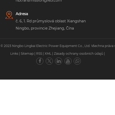
nbtransmission@163.com
Adresa
č. 6, 1. Rd průmyslová oblast Xiangshan
Ningbo, provincie Zhejiang, Čína
 © 2023 Ningbo Lingkai Electric Power Equipment Co., Ltd. Všechna práva 
Links
|
Sitemap
|
RSS
|
XML
|
Zásady ochrany osobních údajů
|