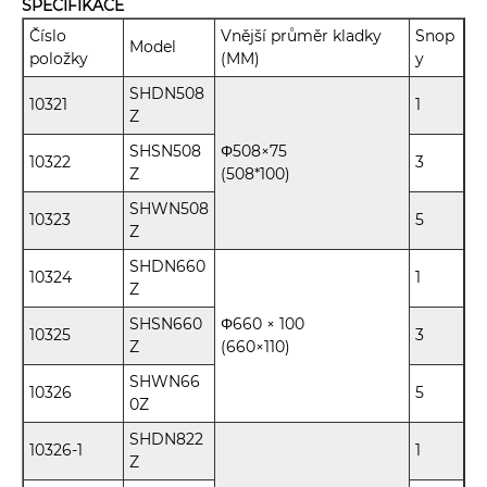
SPECIFIKACE
Číslo
Vnější průměr kladky
Snop
Model
položky
(MM)
y
SHDN508
10321
1
Z
SHSN508
Φ508×75
10322
3
Z
(508*100)
SHWN508
10323
5
Z
SHDN660
10324
1
Z
SHSN660
Φ660 × 100
10325
3
Z
(660×110)
SHWN66
10326
5
0Z
SHDN822
10326-1
1
Z