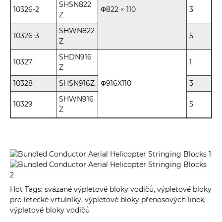
SHSN822
10326-2
Φ822 × 110
3
Z
SHWN822
10326-3
5
Z
SHDN916
10327
1
Z
10328
SHSN916Z
Φ916X110
3
SHWN916
10329
5
Z
Hot Tags: svázané výpletové bloky vodičů, výpletové bloky
pro letecké vrtulníky, výpletové bloky přenosových linek,
výpletové bloky vodičů