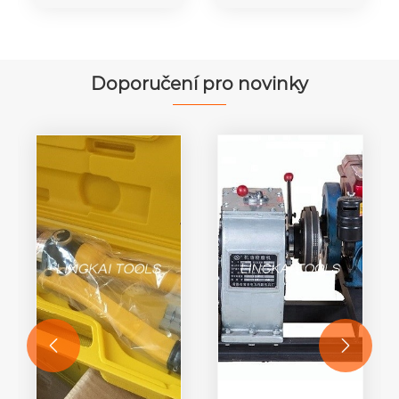
horního
přenosové
vodiče
vedení
Doporučení pro novinky

