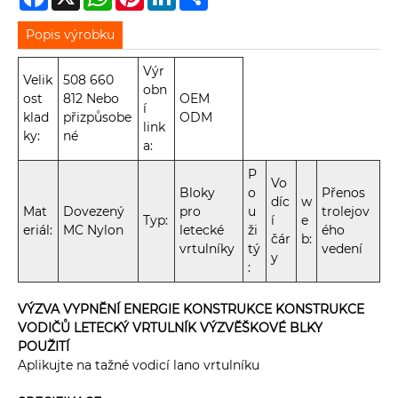
Popis výrobku
Výr
Velik
508 660
obn
ost
812 Nebo
OEM
í
klad
přizpůsobe
ODM
link
ky:
né
a:
P
Vo
Bloky
o
Přenos
díc
w
Mat
Dovezený
pro
u
trolejov
Typ:
í
e
eriál:
MC Nylon
letecké
ži
ého
čár
b:
vrtulníky
tý
vedení
y
:
VÝZVA VYPNĚNÍ ENERGIE KONSTRUKCE KONSTRUKCE
VODIČŮ LETECKÝ VRTULNÍK VÝZVĚŠKOVÉ BLKY
POUŽITÍ
Aplikujte na tažné vodicí lano vrtulníku