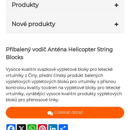
Produkty
Nové produkty
Přibalený vodič Anténa Helicopter String
Blocks
Vysoce kvalitní svazkové výpletové bloky pro letecké
vrtulníky z Číny, přední čínský produkt balených
výpletových výpletových bloků pro vrtulníky s přísnou
kontrolou kvality továren na výpletové bloky pro letecké
vrtulníky, vyrábějící vysoce kvalitní produkty výpletových
bloků pro přenosové linky.
Odeslat dotaz
Facebook
X
WhatsApp
Pinterest
LinkedIn
Share