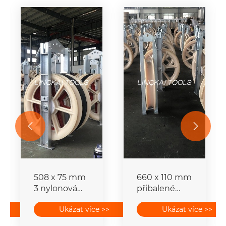


508 x 75 mm
660 x 110 mm
3 nylonová
přibalené
kolečka
vodičové
>>
Ukázat více >>
Ukázat více >>
přibalené
strunové
bloky
bloky pro